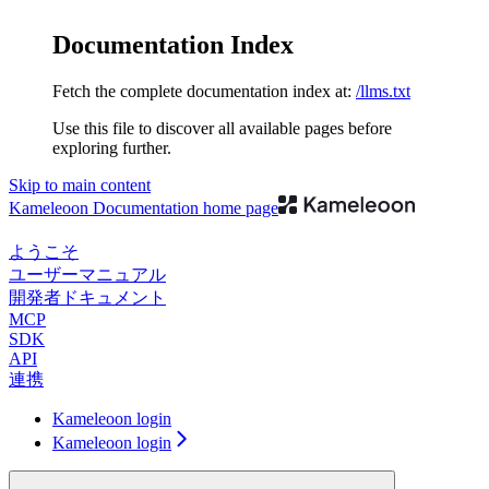
Documentation Index
Fetch the complete documentation index at:
/llms.txt
Use this file to discover all available pages before
exploring further.
Skip to main content
Kameleoon Documentation
home page
ようこそ
ユーザーマニュアル
開発者ドキュメント
MCP
SDK
API
連携
Kameleoon login
Kameleoon login