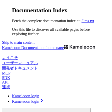
Documentation Index
Fetch the complete documentation index at:
/llms.txt
Use this file to discover all available pages before
exploring further.
Skip to main content
Kameleoon Documentation
home page
ようこそ
ユーザーマニュアル
開発者ドキュメント
MCP
SDK
API
連携
Kameleoon login
Kameleoon login