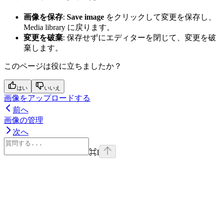
画像を保存
:
Save image
をクリックして変更を保存し、
Media library に戻ります。
変更を破棄
: 保存せずにエディターを閉じて、変更を破
棄します。
このページは役に立ちましたか？
はい
いいえ
画像をアップロードする
前へ
画像の管理
次へ
⌘
I
Assistant
Responses
are