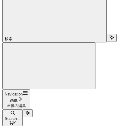
検索...
Navigation
画像
画像の編集
Search...
⌘
K