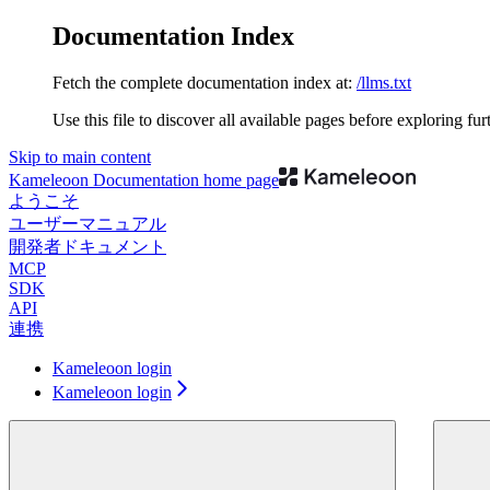
Documentation Index
Fetch the complete documentation index at:
/llms.txt
Use this file to discover all available pages before exploring fur
Skip to main content
Kameleoon Documentation
home page
ようこそ
ユーザーマニュアル
開発者ドキュメント
MCP
SDK
API
連携
Kameleoon login
Kameleoon login