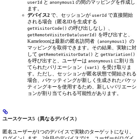
と
の間のマッピングを作成し
userId
anonymous1
ます。
デバイス2
で、セッションが
で直接開始
userId
される場合（匿名IDを生成する
の呼び出しなし）、
getVisitorCode()
を呼び出すと、
getRemoteVisitorData(userId)
Kameleoonは最新の匿名訪問者（
）の
anonymous1
マッピングを取得できます。その結果、実験に対
して
と
getRemoteVisitorData()
getVariation()
を呼び出すと、ユーザーは
に割り当
anonymous1
てられたバリエーション（
）を受け取りま
var1
す。ただし、セッションが匿名状態で開始される
場合、バケッティングが新しく生成されたバケッ
ティングキーを使用するため、新しいバリエーシ
ョンが割り当てられる可能性があります。
ユースケース5（異なるデバイス）
匿名ユーザーが1つのデバイスで実験のターゲットになり、
ログインします。2台目のデバイスでは、ユーザーがログイ