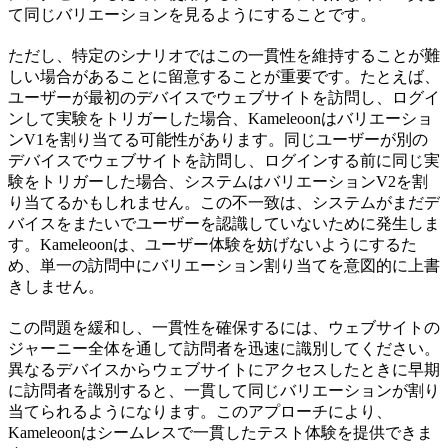
て同じバリエーションを見るようにすることです。
ただし、特定のシナリオではこの一貫性を維持することが難
しい場合があることに留意することが重要です。たとえば、
ユーザーが最初のデバイスでウェブサイトを訪問し、ログイ
ンして実験をトリガーした場合、Kameleoonはバリエーショ
ンV1を割り当てる可能性があります。同じユーザーが別の
デバイスでウェブサイトを訪問し、ログインする前に同じ実
験をトリガーした場合、システムはバリエーションV2を割
り当てるかもしれません。この不一致は、システムがまだデ
バイスをまたいでユーザーを認識していないために発生しま
す。Kameleoonは、ユーザー体験を妨げないようにするた
め、単一の訪問中にバリエーション割り当てを意図的に上書
きしません。
この問題を緩和し、一貫性を確保するには、ウェブサイトの
ジャーニー全体を通して訪問者を迅速に識別してください。
異なるデバイスからウェブサイトにアクセスしたときに早期
に訪問者を識別すると、一貫して同じバリエーションが割り
当てられるようになります。このアプローチにより、
Kameleoonはシームレスで一貫したテスト体験を提供できま