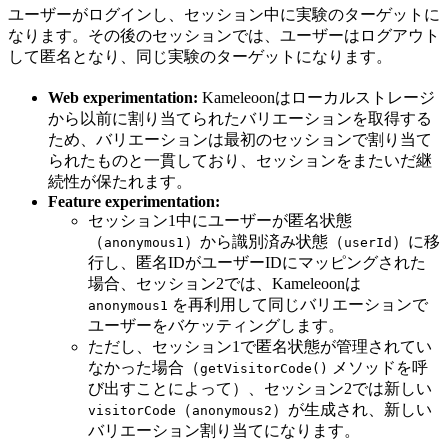
ユーザーがログインし、セッション中に実験のターゲットに
なります。その後のセッションでは、ユーザーはログアウト
して匿名となり、同じ実験のターゲットになります。
Web experimentation:
Kameleoonはローカルストレージ
から以前に割り当てられたバリエーションを取得する
ため、バリエーションは最初のセッションで割り当て
られたものと一貫しており、セッションをまたいだ継
続性が保たれます。
Feature experimentation:
セッション1中にユーザーが匿名状態
（
）から識別済み状態（
）に移
anonymous1
userId
行し、匿名IDがユーザーIDにマッピングされた
場合、セッション2では、Kameleoonは
を再利用して同じバリエーションで
anonymous1
ユーザーをバケッティングします。
ただし、セッション1で匿名状態が管理されてい
なかった場合（
メソッドを呼
getVisitorCode()
び出すことによって）、セッション2では新しい
（
）が生成され、新しい
visitorCode
anonymous2
バリエーション割り当てになります。