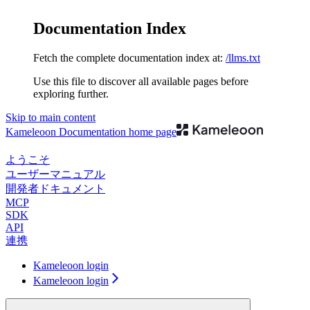
Documentation Index
Fetch the complete documentation index at:
/llms.txt
Use this file to discover all available pages before
exploring further.
Skip to main content
Kameleoon Documentation
home page
ようこそ
ユーザーマニュアル
開発者ドキュメント
MCP
SDK
API
連携
Kameleoon login
Kameleoon login