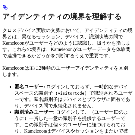
アイデンティティの境界を理解する
クロスデバイス実験の文脈において、アイデンティティの境
界とは、異なるセッション、デバイス、識別状態の間で
Kameleoonがユーザーをどのように認識し、扱うかを指しま
す。これらの境界は、Kameleoonがユーザーデータを体験間
で連携できるかどうかを判断するうえで重要です。
Kameleoonは主に2種類のユーザーアイデンティティを区別
します。
匿名ユーザー:
ログインしておらず、一時的なデバイ
スベースの識別子（
）で識別されるユーザ
visitorCode
ーです。匿名識別子はデバイスとブラウザに固有であ
り、デバイス間で永続化されません。
識別済みユーザー:
ログインして、（ユーザーIDのよ
うに）一貫した一意の識別子を提供するユーザーで
す。この識別子は個々のユーザーに紐づけられてお
り、Kameleoonはデバイスやセッションをまたいで彼