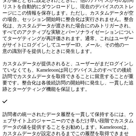
タが値とともに設定されたときに、他のデバイスからの訪問
リストを自動的にダウンロードし、現在のデバイスのストレ
ージにこの情報を保存します。ただし、カスタムデータが空
の場合、セッション開始時に整合化は実行されません。整合
化は、カスタムデータが渡された場合にのみトリガーされ、
すべてのアクティブな実験とパーソナライゼーションについ
てターゲティングが再評価されます。通常、これはユーザー
がサイトにログインしてユーザーID、メール、その他の一
意の識別子を提供したときに発生します。
カスタムデータが提供されると、ユーザーがまだログインし
ていなくても、Kameleoonは同じデバイス上のすべての後続
訪問でカスタムデータを取得できることに留意することが重
要です。整合化は各後続訪問の開始時に発生し、一貫した追
跡とターゲティング機能を保証します。
訪問者の統一されたデータ履歴を一貫して保持するには、ウ
ェブサイト上のジャーニーのできるだけ早い段階でカスタム
データの値を提供することをお勧めします。Kameleoonは、
カスタムデータが設定されるまでこの履歴を取得できませ