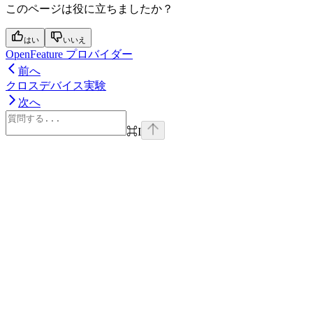
このページは役に立ちましたか？
はい
いいえ
OpenFeature プロバイダー
前へ
クロスデバイス実験
次へ
⌘
I
Assistant
Responses
are
generated
using
AI
and
may
contain
mistakes.