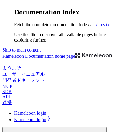
Documentation Index
Fetch the complete documentation index at:
/llms.txt
Use this file to discover all available pages before
exploring further.
Skip to main content
Kameleoon Documentation
home page
ようこそ
ユーザーマニュアル
開発者ドキュメント
MCP
SDK
API
連携
Kameleoon login
Kameleoon login