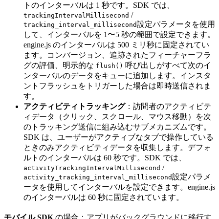
トのインターバルは 1 秒です。SDK では、
/
trackingIntervalMillisecond
設定パラメータを使用
tracking_interval_millisecond
して、インターバルを 1〜5 秒の範囲で設定できます。
engine.js のインターバルは 500 ミリ秒に固定されてい
ます。コンバージョン、追跡されたフィーチャーフラ
グの評価、明示的な
呼び出しがすべて次のイ
flush()
ンターバルのデータをキューに追加します。インスタ
ントフラッシュをトリガーした場合は即時送信されま
す。
アクティビティトラッキング
：訪問者のアクティビテ
ィデータ（クリック、スクロール、マウス移動）を次
のトラッキング送信に組み込むサブメカニズムです。
SDK は、ユーザーがアクティブなタブで操作している
ときのみアクティビティデータを収集します。デフォ
ルトのインターバルは 60 秒です。SDK では、
/
activityTrackingIntervalMillisecond
設定パラメ
activity_tracking_interval_millisecond
ータを使用してインターバルを設定できます。engine.js
のインターバルは 60 秒に固定されています。
モバイル SDK
の場合：アプリがバックグラウンドに移行す