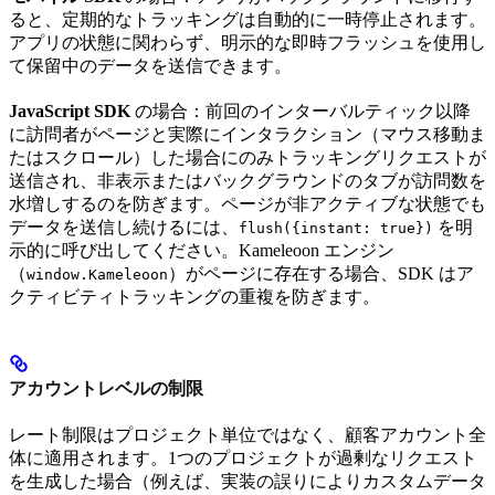
ると、定期的なトラッキングは自動的に一時停止されます。
アプリの状態に関わらず、明示的な即時フラッシュを使用し
て保留中のデータを送信できます。
JavaScript SDK
の場合：前回のインターバルティック以降
に訪問者がページと実際にインタラクション（マウス移動ま
たはスクロール）した場合にのみトラッキングリクエストが
送信され、非表示またはバックグラウンドのタブが訪問数を
水増しするのを防ぎます。ページが非アクティブな状態でも
データを送信し続けるには、
を明
flush({instant: true})
示的に呼び出してください。Kameleoon エンジン
（
）がページに存在する場合、SDK はア
window.Kameleoon
クティビティトラッキングの重複を防ぎます。
アカウントレベルの制限
レート制限はプロジェクト単位ではなく、顧客アカウント全
体に適用されます。1つのプロジェクトが過剰なリクエスト
を生成した場合（例えば、実装の誤りによりカスタムデータ