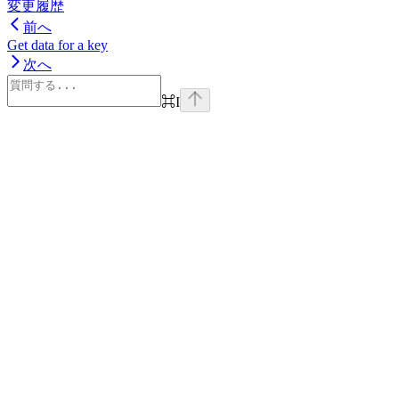
変更履歴
前へ
Get data for a key
次へ
⌘
I
Assistant
Responses
are
generated
using
AI
and
may
contain
mistakes.