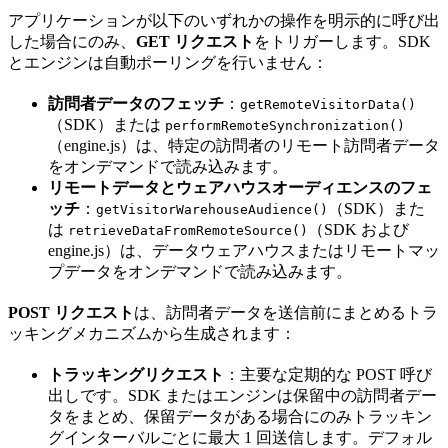
アプリケーションが以下のいずれかの操作を明示的に呼び出
した場合にのみ、
GET リクエスト
をトリガーします。SDK
とエンジンは自動ポーリングを行いません：
訪問者データのフェッチ
：
getRemoteVisitorData()
（SDK）または
performRemoteSynchronization()
（engine.js）は、特定の訪問者のリモート訪問者データ
をオンデマンドで読み込みます。
リモートデータとウェアハウスオーディエンスのフェ
ッチ
：
（SDK）また
getVisitorWarehouseAudience()
は
（SDK および
retrieveDataFromRemoteSource()
engine.js）は、データウェアハウスまたはリモートマッ
プデータをオンデマンドで読み込みます。
POST リクエスト
は、訪問者データを送信前にまとめるトラ
ッキングメカニズムから生成されます：
トラッキングリクエスト
：主要な定期的な POST 呼び
出しです。SDK またはエンジンは保留中の訪問者デー
タをまとめ、保留データがある場合にのみトラッキン
グインターバルごとに最大 1 回送信します。デフォル