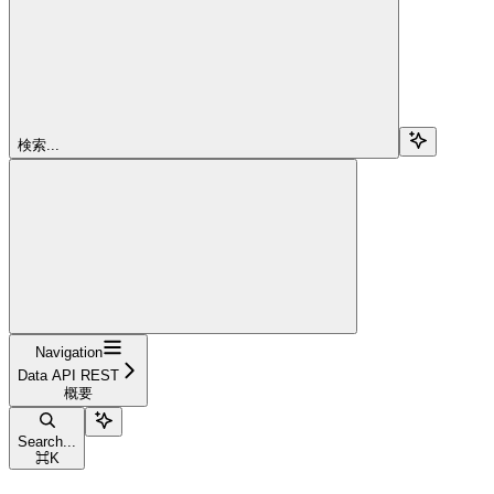
検索...
Navigation
Data API REST
概要
Search...
⌘
K