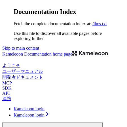
Documentation Index
Fetch the complete documentation index at:
/llms.txt
Use this file to discover all available pages before
exploring further.
Skip to main content
Kameleoon Documentation
home page
ようこそ
ユーザーマニュアル
開発者ドキュメント
MCP
SDK
API
連携
Kameleoon login
Kameleoon login