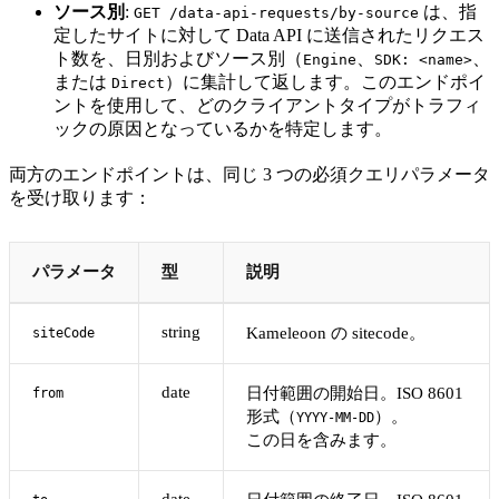
ソース別
:
は、指
GET /data-api-requests/by-source
定したサイトに対して Data API に送信されたリクエス
ト数を、日別およびソース別（
、
、
Engine
SDK: <name>
または
）に集計して返します。このエンドポイ
Direct
ントを使用して、どのクライアントタイプがトラフィ
ックの原因となっているかを特定します。
両方のエンドポイントは、同じ 3 つの必須クエリパラメータ
を受け取ります：
パラメータ
型
説明
string
Kameleoon の sitecode。
siteCode
date
日付範囲の開始日。ISO 8601
from
形式（
）。
YYYY-MM-DD
この日を含みます。
date