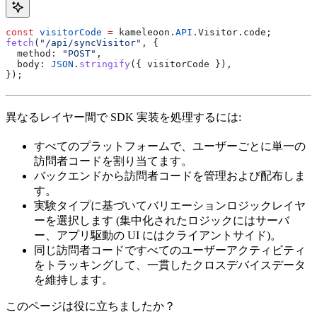
const
 visitorCode
 =
 kameleoon
.
API
.
Visitor
.
code
;
fetch
(
"/api/syncVisitor"
, {
  method:
 "POST"
,
  body:
 JSON
.
stringify
({ 
visitorCode
 }),
});
異なるレイヤー間で SDK 実装を処理するには:
すべてのプラットフォームで、ユーザーごとに単一の
訪問者コードを割り当てます。
バックエンドから訪問者コードを管理および配布しま
す。
実験タイプに基づいてバリエーションロジックレイヤ
ーを選択します (集中化されたロジックにはサーバ
ー、アプリ駆動の UI にはクライアントサイド)。
同じ訪問者コードですべてのユーザーアクティビティ
をトラッキングして、一貫したクロスデバイスデータ
を維持します。
このページは役に立ちましたか？