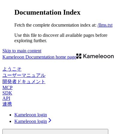
Documentation Index
Fetch the complete documentation index at:
/llms.txt
Use this file to discover all available pages before
exploring further.
Skip to main content
Kameleoon Documentation
home page
ようこそ
ユーザーマニュアル
開発者ドキュメント
MCP
SDK
API
連携
Kameleoon login
Kameleoon login