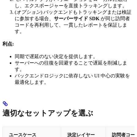
し、エクスポージャーを直接トラッキングします。
(
オプション
) バックエンドもトラッキングまたは検証
に参加する場合、
サーバーサイド SDK
が同じ訪問者
コードを再利用して、一貫したレポートを保証しま
す。
利点:
同期で遅延のない決定を提供します。
サーバーへの往復を回避することで遅延を削減しま
す。
バックエンドロジックに依存しない UI 中心の実験を
最適化します。
適切なセットアップを選ぶ
ユースケース
決定レイヤー
訪問者コー