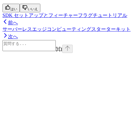
はい
いいえ
SDK セットアップとフィーチャーフラグチュートリアル
前へ
サーバーレスエッジコンピューティングスターターキット
次へ
⌘
I
Assistant
Responses
are
generated
using
AI
and
may
contain
mistakes.