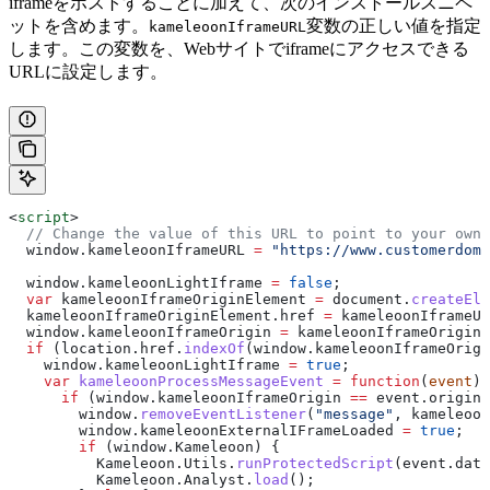
iframeをホストすることに加えて、次のインストールスニペ
ットを含めます。
変数の正しい値を指定
kameleoonIframeURL
します。この変数を、Webサイトでiframeにアクセスできる
URLに設定します。
<
script
>
  // Change the value of this URL to point to your own 
  window
.
kameleoonIframeURL
 =
 "https://www.customerdoma
  window
.
kameleoonLightIframe
 =
 false
;
  var
 kameleoonIframeOriginElement
 =
 document
.
createEle
  kameleoonIframeOriginElement
.
href
 =
 kameleoonIframeUR
  window
.
kameleoonIframeOrigin
 =
 kameleoonIframeOriginE
  if
 (
location
.
href
.
indexOf
(
window
.
kameleoonIframeOrigi
    window
.
kameleoonLightIframe
 =
 true
;
    var
 kameleoonProcessMessageEvent
 =
 function
(
event
) 
      if
 (
window
.
kameleoonIframeOrigin
 ==
 event
.
origin
 
        window
.
removeEventListener
(
"message"
, 
kameleoon
        window
.
kameleoonExternalIFrameLoaded
 =
 true
;
        if
 (
window
.
Kameleoon
) {
          Kameleoon
.
Utils
.
runProtectedScript
(
event
.
data
          Kameleoon
.
Analyst
.
load
();