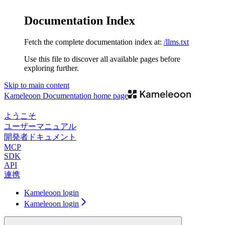
Documentation Index
Fetch the complete documentation index at:
/llms.txt
Use this file to discover all available pages before
exploring further.
Skip to main content
Kameleoon Documentation
home page
ようこそ
ユーザーマニュアル
開発者ドキュメント
MCP
SDK
API
連携
Kameleoon login
Kameleoon login