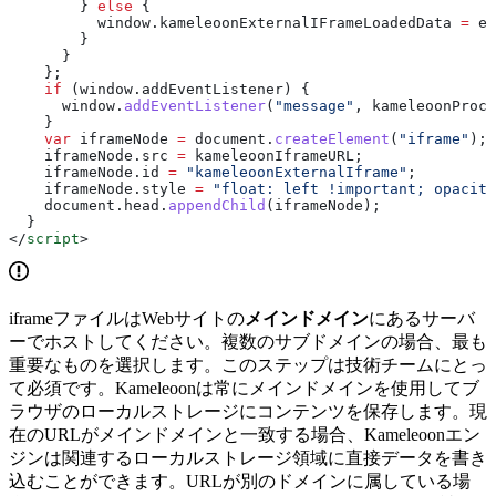
        } 
else
 {
          window
.
kameleoonExternalIFrameLoadedData
 =
 ev
        }
      }
    };
    if
 (
window
.
addEventListener
) {
      window
.
addEventListener
(
"message"
, 
kameleoonProce
    }
    var
 iframeNode
 =
 document
.
createElement
(
"iframe"
);
    iframeNode
.
src
 =
 kameleoonIframeURL
;
    iframeNode
.
id
 =
 "kameleoonExternalIframe"
;
    iframeNode
.
style
 =
 "float: left !important; opacity
    document
.
head
.
appendChild
(
iframeNode
);
  }
</
script
>
iframeファイルはWebサイトの
メインドメイン
にあるサーバ
ーでホストしてください。複数のサブドメインの場合、最も
重要なものを選択します。このステップは技術チームにとっ
て必須です。Kameleoonは常にメインドメインを使用してブ
ラウザのローカルストレージにコンテンツを保存します。現
在のURLがメインドメインと一致する場合、Kameleoonエン
ジンは関連するローカルストレージ領域に直接データを書き
込むことができます。URLが別のドメインに属している場