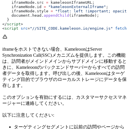
    iframeNode
.
src
 =
 kameleoonIframeURL
;
    iframeNode
.
id
 =
 "kameleoonExternalIframe"
;
    iframeNode
.
style
 =
 "float: left !important; opacity
    document
.
head
.
appendChild
(
iframeNode
);
  }
</
script
>
<
script
 src
=
"//SITE_CODE.kameleoon.io/engine.js"
 fetchp
iframeをホストできない場合、KameleoonはServer
Synchronization Call(SSC)メカニズムを提供します。この機能
は、訪問者がメインドメインからサブドメインに移動すると
きに、Kameleoonのバックエンドサーバーからすべての訪問
者データを取得します。呼び出しの後、Kameleoonはターゲ
ティング目的でブラウザのローカルストレージにデータを保
存します。
このオプションを有効にするには、カスタマーサクセスマネ
ージャーに連絡してください。
以下に注意してください:
ターゲティングセグメントに以前の訪問やページから