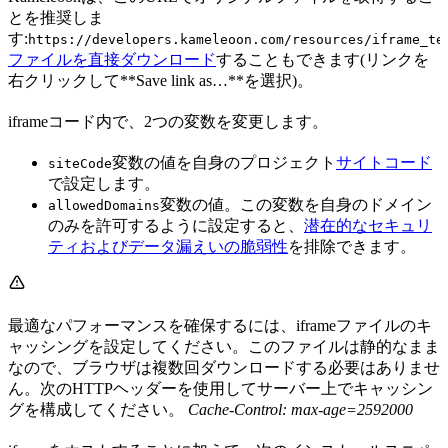
とを推奨しま
す:
https://developers.kameleoon.com/resources/iframe_te
ファイルを直接ダウンロード
することもできます(リンクを
右クリックして**Save link as…**を選択)。
iframeコード内で、2つの変数を変更します。
変数の値を自身のプロジェクト
サイトコード
siteCode
で設定します。
変数の値。この変数を自身のドメイン
allowedDomains
のみを許可するように設定すると、
潜在的なセキュリ
ティおよびデータ漏えいの脆弱性
を排除できます。
最適なパフォーマンスを確保するには、iframeファイルのキ
ャッシングを設定してください。このファイルは静的なまま
なので、ブラウザは複数回ダウンロードする必要はありませ
ん。次のHTTPヘッダーを使用してサーバー上でキャッシン
グを構成してください。
Cache-Control: max-age=2592000