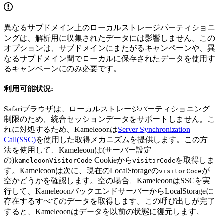
異なるサブドメイン上のローカルストレージパーティショニ
ングは、解析用に収集されたデータには影響しません。この
オプションは、サブドメインにまたがるキャンペーンや、異
なるサブドメイン間でローカルに保存されたデータを使用す
るキャンペーンにのみ必要です。
利用可能状況:
Safariブラウザは、ローカルストレージパーティショニング
制限のため、統合セッションデータをサポートしません。こ
れに対処するため、Kameleoonは
Server Synchronization
Call(SSC)
を使用した取得メカニズムを提供します。この方
法を使用して、Kameleoonは(サーバー設定
の)
Cookieから
を取得しま
kameleoonVisitorCode
visitorCode
す。Kameleoonは次に、現在のLocalStorageの
が
visitorCode
空かどうかを確認します。空の場合、KameleoonはSSCを実
行して、KameleoonバックエンドサーバーからLocalStorageに
存在するすべてのデータを取得します。この呼び出しが完了
すると、Kameleoonはデータを以前の状態に復元します。