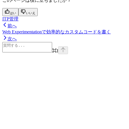
このページは役に立ちましたか？
はい
いいえ
ITP管理
前へ
Web Experimentationで効率的なカスタムコードを書く
次へ
⌘
I
Assistant
Responses
are
generated
using
AI
and
may
contain
mistakes.