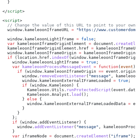
  }
</
script
>
<
script
>
  // Change the value of this URL to point to your own 
  window
.
kameleoonIframeURL
 =
 "https://www.customerdoma
  window
.
kameleoonLightIframe
 =
 false
;
  var
 kameleoonIframeOriginElement
 =
 document
.
createEle
  kameleoonIframeOriginElement
.
href
 =
 kameleoonIframeUR
  window
.
kameleoonIframeOrigin
 =
 kameleoonIframeOriginE
  if
 (
location
.
href
.
indexOf
(
window
.
kameleoonIframeOrigi
    window
.
kameleoonLightIframe
 =
 true
;
    var
 kameleoonProcessMessageEvent
 =
 function
(
event
) 
      if
 (
window
.
kameleoonIframeOrigin
 ==
 event
.
origin
 
        window
.
removeEventListener
(
"message"
, 
kameleoon
        window
.
kameleoonExternalIFrameLoaded
 =
 true
;
        if
 (
window
.
Kameleoon
) {
          Kameleoon
.
Utils
.
runProtectedScript
(
event
.
data
          Kameleoon
.
Analyst
.
load
();
        } 
else
 {
          window
.
kameleoonExternalIFrameLoadedData
 =
 ev
        }
      }
    };
    if
 (
window
.
addEventListener
) {
      window
.
addEventListener
(
"message"
, 
kameleoonProce
    }
    var
 iframeNode
 =
 document
.
createElement
(
"iframe"
);