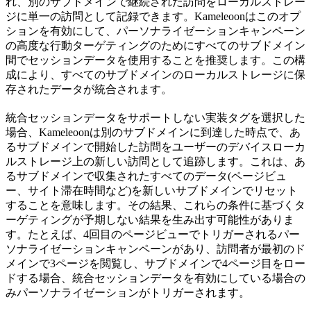
れ、別のサブドメインで継続された訪問をローカルストレー
ジに単一の訪問として記録できます。Kameleoonはこのオプ
ションを有効にして、パーソナライゼーションキャンペーン
の高度な行動ターゲティングのためにすべてのサブドメイン
間でセッションデータを使用することを推奨します。この構
成により、すべてのサブドメインのローカルストレージに保
存されたデータが統合されます。
統合セッションデータをサポートしない実装タグを選択した
場合、Kameleoonは別のサブドメインに到達した時点で、あ
るサブドメインで開始した訪問をユーザーのデバイスローカ
ルストレージ上の新しい訪問として追跡します。これは、あ
るサブドメインで収集されたすべてのデータ(ページビュ
ー、サイト滞在時間など)を新しいサブドメインでリセット
することを意味します。その結果、これらの条件に基づくタ
ーゲティングが予期しない結果を生み出す可能性がありま
す。たとえば、4回目のページビューでトリガーされるパー
ソナライゼーションキャンペーンがあり、訪問者が最初のド
メインで3ページを閲覧し、サブドメインで4ページ目をロー
ドする場合、統合セッションデータを有効にしている場合の
みパーソナライゼーションがトリガーされます。