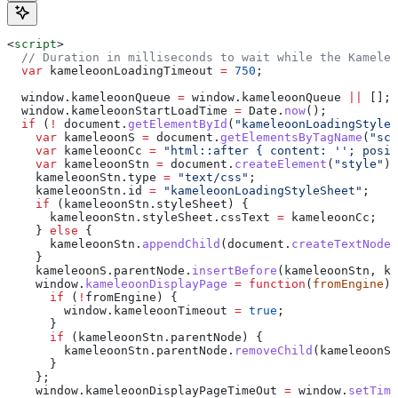
<
script
>
  // Duration in milliseconds to wait while the Kameleo
  var
 kameleoonLoadingTimeout
 =
 750
;
  window
.
kameleoonQueue
 =
 window
.
kameleoonQueue
 ||
 [];
  window
.
kameleoonStartLoadTime
 =
 Date
.
now
();
  if
 (
!
 document
.
getElementById
(
"kameleoonLoadingStyleS
    var
 kameleoonS
 =
 document
.
getElementsByTagName
(
"scr
    var
 kameleoonCc
 =
 "html::after { content: ''; posit
    var
 kameleoonStn
 =
 document
.
createElement
(
"style"
);
    kameleoonStn
.
type
 =
 "text/css"
;
    kameleoonStn
.
id
 =
 "kameleoonLoadingStyleSheet"
;
    if
 (
kameleoonStn
.
styleSheet
) {
      kameleoonStn
.
styleSheet
.
cssText
 =
 kameleoonCc
;
    } 
else
 {
      kameleoonStn
.
appendChild
(
document
.
createTextNode
(
    }
    kameleoonS
.
parentNode
.
insertBefore
(
kameleoonStn
, 
ka
    window
.
kameleoonDisplayPage
 =
 function
(
fromEngine
) 
      if
 (
!
fromEngine
) {
        window
.
kameleoonTimeout
 =
 true
;
      }
      if
 (
kameleoonStn
.
parentNode
) {
        kameleoonStn
.
parentNode
.
removeChild
(
kameleoonSt
      }
    };
    window
.
kameleoonDisplayPageTimeOut
 =
 window
.
setTime