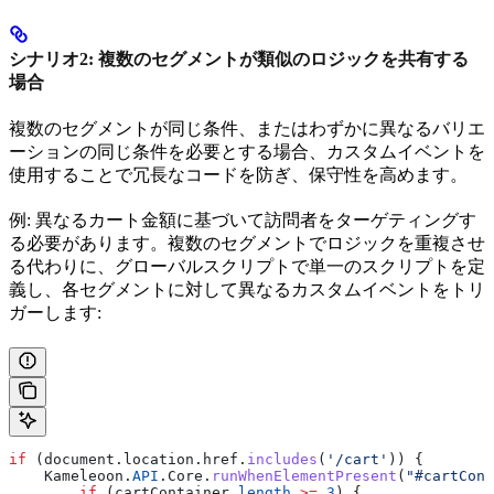
シナリオ2: 複数のセグメントが類似のロジックを共有する
場合
複数のセグメントが同じ条件、またはわずかに異なるバリエ
ーションの同じ条件を必要とする場合、カスタムイベントを
使用することで冗長なコードを防ぎ、保守性を高めます。
例: 異なるカート金額に基づいて訪問者をターゲティングす
る必要があります。複数のセグメントでロジックを重複させ
る代わりに、グローバルスクリプトで単一のスクリプトを定
義し、各セグメントに対して異なるカスタムイベントをトリ
ガーします:
if
 (
document
.
location
.
href
.
includes
(
'/cart'
)) {
    Kameleoon
.
API
.
Core
.
runWhenElementPresent
(
"#cartCont
        if
 (
cartContainer
.
length
 >=
 3
) {