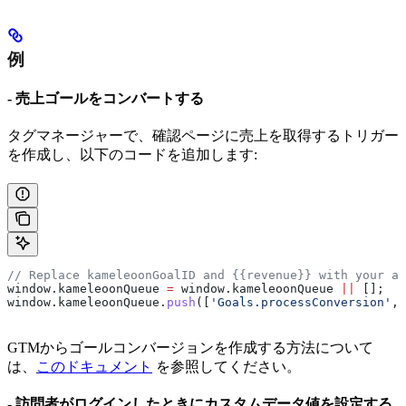
例
- 売上ゴールをコンバートする
タグマネージャーで、確認ページに売上を取得するトリガー
を作成し、以下のコードを追加します:
// Replace kameleoonGoalID and {{revenue}} with your ac
window
.
kameleoonQueue
 =
 window
.
kameleoonQueue
 ||
 [];
window
.
kameleoonQueue
.
push
([
'Goals.processConversion'
, 
GTMからゴールコンバージョンを作成する方法について
は、
このドキュメント
を参照してください。
- 訪問者がログインしたときにカスタムデータ値を設定する