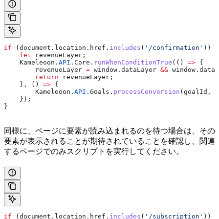
if
 (
document
.
location
.
href
.
includes
(
'/confirmation'
)) {
    let
 revenueLayer
;
    Kameleoon
.
API
.
Core
.
runWhenConditionTrue
(() 
=>
 {
        revenueLayer
 =
 window
.
dataLayer
 &&
 window
.
dataL
        return
 revenueLayer
;
    }, () 
=>
 {
        Kameleoon
.
API
.
Goals
.
processConversion
(
goalId
, 
r
    });
}
同様に、ページに要素が読み込まれるのを待つ場合は、その
要素が表示されることが期待されていることを確認し、関連
するページでのみスクリプトを実行してください。
if
 (
document
.
location
.
href
.
includes
(
'/subscription'
)) {