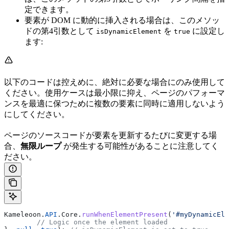
定できます。
要素が DOM に動的に挿入される場合は、このメソッ
ドの第4引数として
を
に設定し
isDynamicElement
true
ます:
以下のコードは控えめに、絶対に必要な場合にのみ使用して
ください。使用ケースは最小限に抑え、ページのパフォーマ
ンスを最適に保つために複数の要素に同時に適用しないよう
にしてください。
ページのソースコードが要素を更新するたびに変更する場
合、
無限ループ
が発生する可能性があることに注意してく
ださい。
Kameleoon
.
API
.
Core
.
runWhenElementPresent
(
'#myDynamicEle
	// Logic once the element loaded