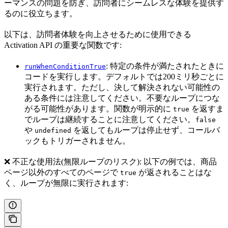
ーマンスの問題を防ぎ、訪問者にシームレスな体験を提供す
るのに役立ちます。
以下は、訪問者体験を向上させるために使用できる
Activation API の重要な関数です:
: 特定の条件が満たされたときに
runWhenConditionTrue
コードを実行します。デフォルトでは200ミリ秒ごとに
実行されます。ただし、決して解決されない可能性の
ある条件には注意してください。不要なループにつな
がる可能性があります。関数が明示的に
を返すま
true
でループは継続することに注意してください。
false
や
を返してもループは停止せず、コールバ
undefined
ックもトリガーされません。
❌ 不正な使用法(無限ループのリスク): 以下の例では、商品
ページ以外のすべてのページで
が返されることはな
true
く、ループが無限に実行されます: