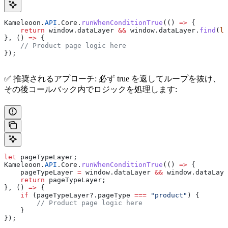
Kameleoon
.
API
.
Core
.
runWhenConditionTrue
(() 
=>
 {
    return
 window
.
dataLayer
 &&
 window
.
dataLayer
.
find
(
la
}, () 
=>
 {
    // Product page logic here
});
✅ 推奨されるアプローチ: 必ず true を返してループを抜け、
その後コールバック内でロジックを処理します:
let
 pageTypeLayer
;
Kameleoon
.
API
.
Core
.
runWhenConditionTrue
(() 
=>
 {
    pageTypeLayer
 =
 window
.
dataLayer
 &&
 window
.
dataLaye
    return
 pageTypeLayer
; 
}, () 
=>
 {
    if
 (
pageTypeLayer
?.
pageType
 ===
 "product"
) {
        // Product page logic here
    }
});