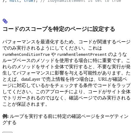
}, 
null
, 
true
); 
// isDynamicElement is set to true
コードのスコープを特定のページに設定する
パフォーマンスを最適化するため、コードが関連するページ
でのみ実行されるようにしてください。これは
や
のような
runWhenConditionTrue
runWhenElementPresent
ループベースのメソッドを使用する場合に特に重要です。こ
れらのメソッドをサイト全体で実行すると、不要な実行が発
生してパフォーマンスに影響を与える可能性があります。た
とえば、dataLayer で売上情報を待つ場合は、URLが確認ペ
ージに対応しているかをチェックする条件でコードをラップ
してください。このアプローチにより、コードがサイト全体
でトリガーされるのではなく、確認ページでのみ実行される
ことが保証されます。
例:
ループを実行する前に特定の確認ページをターゲティン
グする