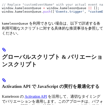
// Replace "customEventName" with your actual event nam
window
.
kameleoonQueue
 =
 window
.
kameleoonQueue
 ||
 [];
window
.
kameleoonQueue
.
push
([
'Events.trigger'
, 
"customEv
を利用できない場合は、以下で詳述する各
kameleoonQueue
利用可能なスクリプトに対する具体的な推奨事項を参照して
ください。
グローバルスクリプト & バリエーショ
ンスクリプト
Activation API で JavaScript の実行を最適化する
Kameleoon の
Activation API
を活用して、適切なタイミング
でバリエーションを適用します。このアプローチは、パフォ