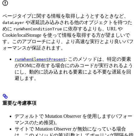
ページタイプに関する情報を取得しようとするときなど、
や遅延読み込みされる他のオブジェクトを待つた
dataLayer
めに
に依存するよりも、URL や
runWhenConditionTrue
Cookie/localStorage を使って情報を取得する方が望ましいで
す。このアプローチにより、より高速な実行とより良いパフ
ォーマンスが保証されます。
: このメソッドは、特定の要素
runWhenElementPresent
がDOMに存在する場合にのみコードが実行されるよう
にし、動的に読み込まれる要素による不要な遅延を回
避します。
重要な考慮事項
デフォルトで Mutation Observer を使用します(パフォー
マンスのため推奨)。
サイトで Mutation Observer が無効になっている場合
は、このメソッドの第3引数としてポーリング間隔を指