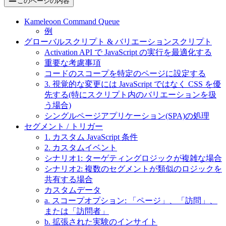
このページの内容
Kameleoon Command Queue
例
グローバルスクリプト & バリエーションスクリプト
Activation API で JavaScript の実行を最適化する
重要な考慮事項
コードのスコープを特定のページに設定する
3. 視覚的な変更には JavaScript ではなく CSS を優
先する(特にスクリプト内のバリエーションを扱
う場合)
シングルページアプリケーション(SPA)の処理
セグメント / トリガー
1. カスタム JavaScript 条件
2. カスタムイベント
シナリオ1: ターゲティングロジックが複雑な場合
シナリオ2: 複数のセグメントが類似のロジックを
共有する場合
カスタムデータ
a. スコープオプション: 「ページ」、「訪問」、
または「訪問者」
b. 拡張された実験のインサイト