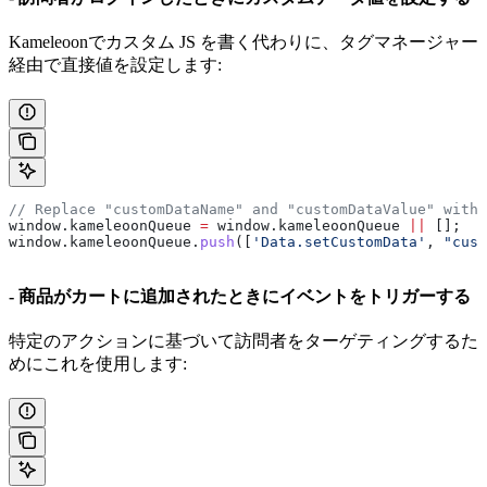
Kameleoonでカスタム JS を書く代わりに、タグマネージャー
経由で直接値を設定します:
// Replace "customDataName" and "customDataValue" with 
window
.
kameleoonQueue
 =
 window
.
kameleoonQueue
 ||
 [];
window
.
kameleoonQueue
.
push
([
'Data.setCustomData'
, 
"cust
- 商品がカートに追加されたときにイベントをトリガーする
特定のアクションに基づいて訪問者をターゲティングするた
めにこれを使用します: