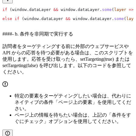
if
 (
window
.
dataLayer
 &&
 window
.
dataLayer
.
some
(
layer
 =>
 
else
 if
 (
window
.
dataLayer
 &&
 window
.
dataLayer
.
some
(
laye
####- b. 条件を非同期で実行する
訪問者をターゲティングする前に外部のウェブサービスや
API からの応答を待つ必要がある場合は、このスクリプトを
使用します。応答を受け取ったら、setTargeting(true) または
setTargeting(false) を呼び出します。以下のコードを参照して
ください。
特定の要素をターゲティングしたい場合は、代わりに
ネイティブの条件「ページ上の要素」を使用してくだ
さい。
ページ上の情報を待ちたい場合は、上記の「条件をす
ぐにチェック」オプションを使用してください。