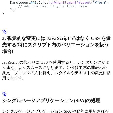
    Kameleoon
.
API
.
Core
.
runWhenElementPresent
(
"#form"
, (
        // Add the rest of your logic here
    });
}
3. 視覚的な変更には JavaScript ではなく CSS を優
先する(特にスクリプト内のバリエーションを扱う
場合)
JavaScript の代わりに CSS を使用すると、レンダリングがよ
り速く、よりスムーズになります。CSS は要素の非表示や
変更、ブロックの入れ替え、スタイルやテキストの変更に活
用できます。
シングルページアプリケーション(SPA)の処理
シングルページアプリケーション(SPA)や動的に更新される