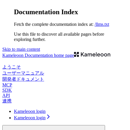
Documentation Index
Fetch the complete documentation index at:
/llms.txt
Use this file to discover all available pages before
exploring further.
Skip to main content
Kameleoon Documentation
home page
ようこそ
ユーザーマニュアル
開発者ドキュメント
MCP
SDK
API
連携
Kameleoon login
Kameleoon login