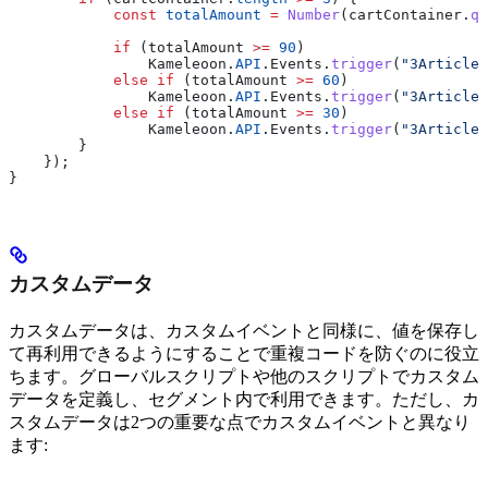
            const
 totalAmount
 =
 Number
(
cartContainer
.
qu
            if
 (
totalAmount
 >=
 90
) 
                Kameleoon
.
API
.
Events
.
trigger
(
"3Articles
            else
 if
 (
totalAmount
 >=
 60
) 
                Kameleoon
.
API
.
Events
.
trigger
(
"3Articles
            else
 if
 (
totalAmount
 >=
 30
) 
                Kameleoon
.
API
.
Events
.
trigger
(
"3Articles
        }
    });
}
カスタムデータ
カスタムデータは、カスタムイベントと同様に、値を保存し
て再利用できるようにすることで重複コードを防ぐのに役立
ちます。グローバルスクリプトや他のスクリプトでカスタム
データを定義し、セグメント内で利用できます。ただし、カ
スタムデータは2つの重要な点でカスタムイベントと異なり
ます: