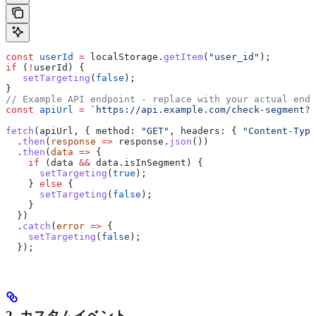
const
 userId
 =
 localStorage
.
getItem
(
"user_id"
); 
if
 (
!
userId
) {
   setTargeting
(
false
);
}
// Example API endpoint - replace with your actual endp
const
 apiUrl
 =
 `https://api.example.com/check-segment?u
fetch
(
apiUrl
, { 
method:
 "GET"
, 
headers:
 { 
"Content-Type
  .
then
(
response
 =>
 response
.
json
())
  .
then
(
data
 =>
 {
    if
 (
data
 &&
 data
.
isInSegment
) {
      setTargeting
(
true
);
    } 
else
 {
      setTargeting
(
false
);
    }
  })
  .
catch
(
error
 =>
 {
    setTargeting
(
false
);
  });
2. カスタムイベント