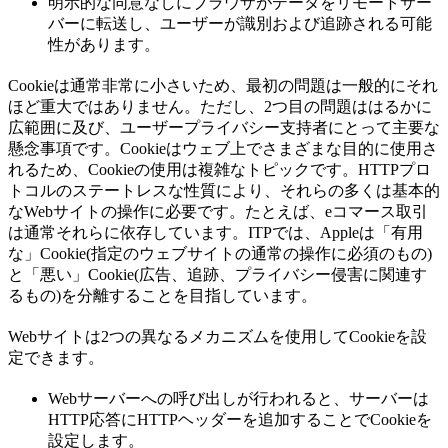
明示的な同意なしにブラウザがデータをリモートサー
バーに転送し、ユーザーが識別および追跡される可能
性があります。
Cookieは通常非常に小さいため、最初の問題は一般的にそれ
ほど重大ではありません。ただし、2つ目の問題ははるかに
広範囲に及び、ユーザープライバシー支持者にとって主要な
懸念事項です。Cookieはウェブ上でさまざまな目的に使用さ
れるため、Cookieの使用は複雑なトピックです。HTTPプロ
トコルのステートレスな性質により、それらの多くは基本的
なWebサイトの操作に必要です。たとえば、eコマース取引
は通常それらに依存しています。ITPでは、Appleは「有用
な」Cookie(指定のウェブサイトの通常の操作に必須のもの)
と「悪い」Cookie(広告、追跡、プライバシー侵害に関連す
るもの)を分離することを目指しています。
Webサイトは2つの異なるメカニズムを使用してCookieを設
定できます。
Webサーバーへの呼び出しが行われると、サーバーは
HTTP応答にHTTPヘッダーを追加することでCookieを
設定します。