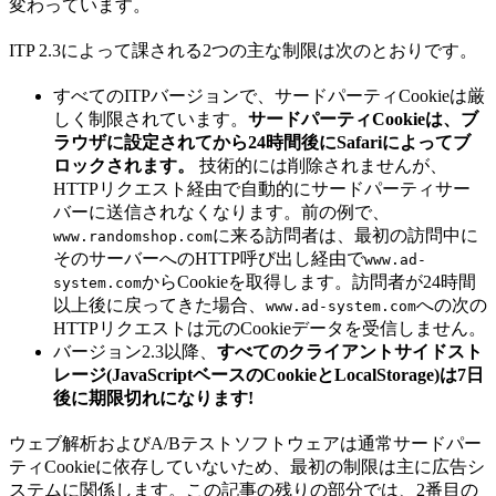
変わっています。
ITP 2.3によって課される2つの主な制限は次のとおりです。
すべてのITPバージョンで、サードパーティCookieは厳
しく制限されています。
サードパーティCookieは、ブ
ラウザに設定されてから24時間後にSafariによってブ
ロックされます。
技術的には削除されませんが、
HTTPリクエスト経由で自動的にサードパーティサー
バーに送信されなくなります。前の例で、
に来る訪問者は、最初の訪問中に
www.randomshop.com
そのサーバーへのHTTP呼び出し経由で
www.ad-
からCookieを取得します。訪問者が24時間
system.com
以上後に戻ってきた場合、
への次の
www.ad-system.com
HTTPリクエストは元のCookieデータを受信しません。
バージョン2.3以降、
すべてのクライアントサイドスト
レージ(JavaScriptベースのCookieとLocalStorage)は7日
後に期限切れになります!
ウェブ解析およびA/Bテストソフトウェアは通常サードパー
ティCookieに依存していないため、最初の制限は主に広告シ
ステムに関係します。この記事の残りの部分では、2番目の