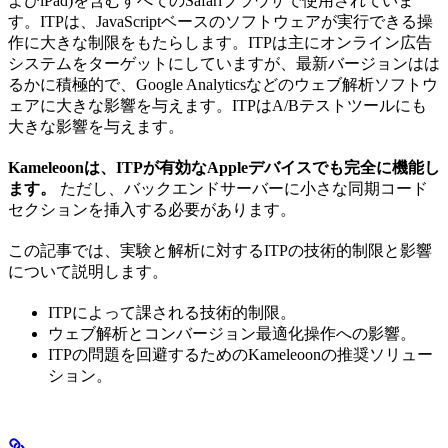
よびiPad)を含むすべてのSafariブラウザで使用されていま
す。ITPは、JavaScriptベースのソフトウェアが実行できる操
作に大きな制限をもたらします。ITPは主にオンライン広告
システムをターゲットにしていますが、最新バージョンはは
るかに積極的で、Google Analyticsなどのウェブ解析ソフトウ
ェアに大きな影響を与えます。ITPはA/Bテストツールにも
大きな影響を与えます。
Kameleoonは、ITPが有効なAppleデバイスでも完全に機能し
ます。
ただし、バックエンドサーバーに小さな同期コード
セクションを挿入する必要があります。
この記事では、実験と解析に対するITPの技術的制限と影響
について説明します。
ITPによって課される技術的制限。
ウェブ解析とコンバージョン最適化操作への影響。
ITPの問題を回避するためのKameleoonの推奨ソリュー
ション。