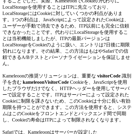
することでした。実際、KameleoonでCookieの代わりに
LocalStorageを使用することはITPに先立っており、
LocalStorageにはCookieに対していくつかの利点がありま
す。1つの利点は、JavaScriptによって設定されたCookieは、
ユーザーが手動で消去できるため、ITP以前にも完全に信頼
できなかったことです。代わりにLocalStorageを使用するこ
とは当初機能しましたが、ITPの最新バージョンは
LocalStorageをCookieのように扱い、エントリは7日後に期限
切れになります。その結果、この方法はもはやSafariでの信
頼できるA/Bテストとパーソナライゼーションを保証しませ
ん。
Kameleoonの推奨ソリューションは、重要な
visitorCode
識別
子を含む
kameleoonVisitorCode
Cookieを、JavaScriptを使用
したブラウザだけでなく、HTTPヘッダーを使用してサーバ
ーで設定することです。ITPはサーバーによって設定された
Cookieに制限を課さないため、このCookieは十分に長い有効
期限を持つことができます。この方法を使用すると、システ
ムはこのCookieをフロントエンドとバックエンド間で同期
し、Cookieの寿命はITPによって制限されなくなります。
Safariでは、Kameleoonはサーバーが設定した