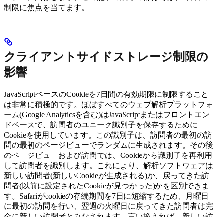
制限に焦点を当てます。
クライアントサイドストレージ制限の
影響
JavaScriptベースのCookieを7日間の有効期限に制限すること
は非常に積極的です。ほぼすべてのウェブ解析プラットフォ
ーム(Google Analyticsを含む)はJavaScriptまたはフロントエン
ドベースで、訪問者のユニーク識別子を保存するために
Cookieを使用しています。この識別子は、訪問者の最初の訪
問の最初のページビューでランダムに生成されます。その後
のページビューおよび訪問では、Cookieから識別子を再利用
して訪問者を識別します。これにより、解析ソフトウェアは
新しい訪問者(新しいCookieが生成される)か、戻ってきた訪
問者(以前に設定されたCookieが見つかった)かを区別できま
す。Safariがcookieの存続期間を7日に短縮するため、月曜日
に最初の訪問を行い、翌週の火曜日に戻ってきた訪問者は完
全に新しい訪問者とみなされます。言い換えれば、新しい訪