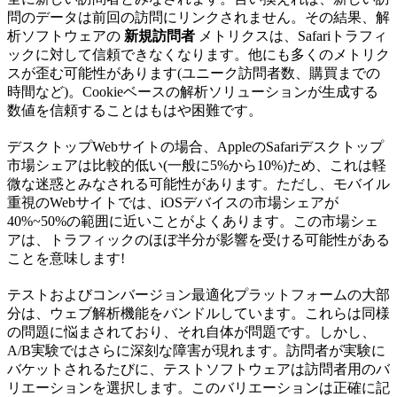
問のデータは前回の訪問にリンクされません。その結果、解
析ソフトウェアの
新規訪問者
メトリクスは、Safariトラフィ
ックに対して信頼できなくなります。他にも多くのメトリク
スが歪む可能性があります(ユニーク訪問者数、購買までの
時間など)。Cookieベースの解析ソリューションが生成する
数値を信頼することはもはや困難です。
デスクトップWebサイトの場合、AppleのSafariデスクトップ
市場シェアは比較的低い(一般に5%から10%)ため、これは軽
微な迷惑とみなされる可能性があります。ただし、モバイル
重視のWebサイトでは、iOSデバイスの市場シェアが
40%~50%の範囲に近いことがよくあります。この市場シェ
アは、トラフィックのほぼ半分が影響を受ける可能性がある
ことを意味します!
テストおよびコンバージョン最適化プラットフォームの大部
分は、ウェブ解析機能をバンドルしています。これらは同様
の問題に悩まされており、それ自体が問題です。しかし、
A/B実験ではさらに深刻な障害が現れます。訪問者が実験に
バケットされるたびに、テストソフトウェアは訪問者用のバ
リエーションを選択します。このバリエーションは正確に記