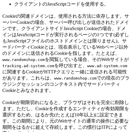
クライアントのJavaScriptコードを使用する。
Cookieの関連ドメインは、使用される方法に依存します。サ
ーバーCookieの場合、サーバー呼び出しが送信されたドメイ
ンです。クライアントサイドJavaScript Cookieの場合、ドメ
インはJavaScriptコードが実行されるページの1つです(必ずし
もJavaScriptファイルのホストドメインとは限りません)。サ
ードパーティCookieとは、現在表示しているWebページ以外
のドメインに送信されるCookieを指します。たとえば、
を閲覧している場合、そのWebサイトが
www.randomshop.com
を呼び出すと、
tracking.ad-system.com
www.ad-system.com
に関連するCookieがHTTPクエリと一緒に送信される可能性
があります。これらは、
での現在のブラ
www.randomshop.com
ウジングセッションのコンテキスト内でサードパーティ
Cookieとみなされます。
Cookieが期限切れになると、ブラウザはそれを完全に削除し
ます。ただし、Cookieを作成するエンティティが有効期限を
選択するため、はるか先(たとえば10年以上)に設定できま
す。この期間により、元のWebサイトの通常の操作に必要な
期間をはるかに超えて存続します。この慣行はITPによって