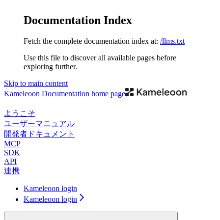
Documentation Index
Fetch the complete documentation index at:
/llms.txt
Use this file to discover all available pages before
exploring further.
Skip to main content
Kameleoon Documentation
home page
ようこそ
ユーザーマニュアル
開発者ドキュメント
MCP
SDK
API
連携
Kameleoon login
Kameleoon login