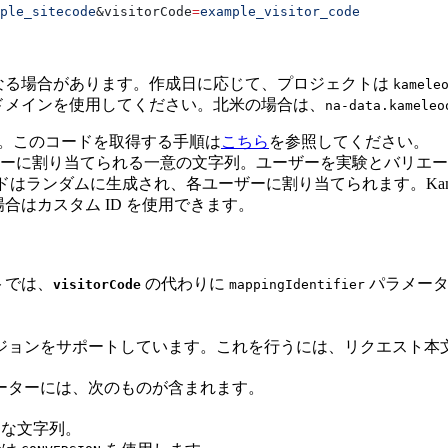
ple_sitecode
&
visitorCode
=
example_visitor_code
て異なる場合があります。作成日に応じて、プロジェクトは
kamele
いるドメインを使用してください。北米の場合は、
na-data.kameleo
ID。このコードを取得する手順は
こちら
を参照してください。
ーザーに割り当てられる一意の文字列。ユーザーを実験とバリエ
問者コードはランダムに生成され、各ユーザーに割り当てられます。Kameleoon F
合はカスタム ID を使用できます。
トでは、
の代わりに
パラメータ
visitorCode
mappingIdentifier
ジョンをサポートしています。これを行うには、リクエスト本
ーターには、次のものが含まれます。
ムな文字列。