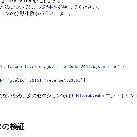
では
を使用します。
CONVERSION
理方法については
この記事
を参照してください。
ョンの浮動小数点パラメーター。
?siteCode=f17c21u1ag&visitorCode=245fc&json=true'
 \
N","goalId":36151,"revenue":23.50}]'
れないため、次のセクションでは
GET/visit/visitor
エンドポイン
タの検証