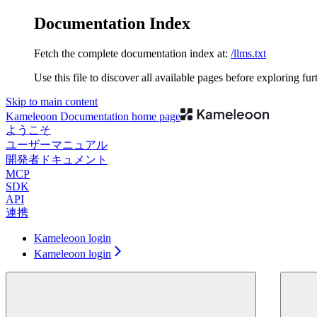
Documentation Index
Fetch the complete documentation index at:
/llms.txt
Use this file to discover all available pages before exploring fur
Skip to main content
Kameleoon Documentation
home page
ようこそ
ユーザーマニュアル
開発者ドキュメント
MCP
SDK
API
連携
Kameleoon login
Kameleoon login