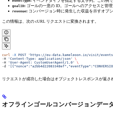
:
イベントタイプを指定する文字列。この例
eventType
:
ゴールの一意の ID。ゴールへのアクセスと管
goalID
:
コンバージョン時に発生した収益を示すオプシ
revenue
この情報は、次の cURL リクエストに変換されます。
curl
 -X
 POST
 'https://eu-data.kameleoon.io/visit/events
-H 
'Content-Type: application/json'
 \
-H 
'User-Agent: CustomUserAgent/1.0'
 \
-d 
'[{"nonce":"a2bb4d22083348ef","eventType":"CONVERSIO
リクエストが成功した場合はオブジェクトレスポンスが返さ
オフラインゴールコンバージョンデー