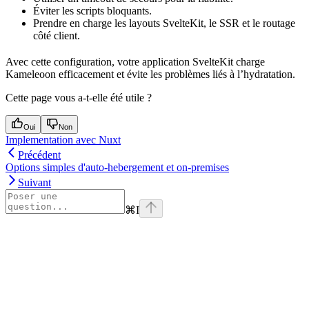
Éviter les scripts bloquants.
Prendre en charge les layouts SvelteKit, le SSR et le routage
côté client.
Avec cette configuration, votre application SvelteKit charge
Kameleoon efficacement et évite les problèmes liés à l’hydratation.
Cette page vous a-t-elle été utile ?
Oui
Non
Implementation avec Nuxt
Précédent
Options simples d'auto-hebergement et on-premises
Suivant
⌘
I
Assistant
Responses
are