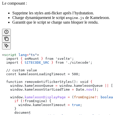
Le composant :
Supprime les styles anti-flicker après l’hydratation.
Charge dynamiquement le script
de Kameleoon.
engine.js
Garantit que le script se charge sans bloquer le rendu.
<
script
 lang
=
"ts"
>
  import 
{
 onMount
 }
 from 'svelte';
  import 
{
 SITECODE_SRC
 }
 from './sitecode';
  // custom value
  const kameleoonLoadingTimeout = 500;
  function removeAntiflickerStyles(): void 
{
    window
.
kameleoonQueue
 =
 window
.
kameleoonQueue
 ||
 []
    window
.
kameleoonStartLoadTime
 =
 Date
.
now
();
    window
.
kameleoonDisplayPage
 =
 (
fromEngine
?:
 boolean
      if
 (
!
fromEngine
) {
        window
.
kameleoonTimeout
 =
 true
;
      }
      document