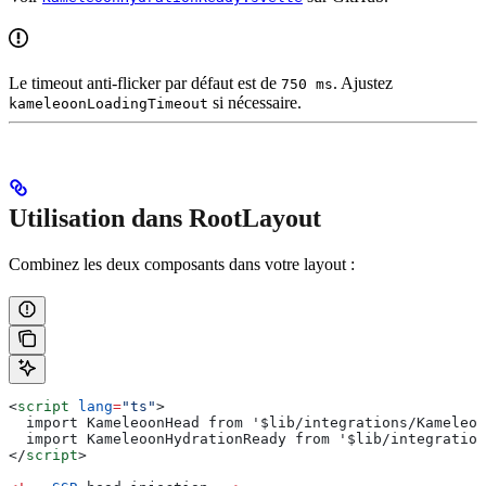
Le timeout anti-flicker par défaut est de
. Ajustez
750 ms
si nécessaire.
kameleoonLoadingTimeout
Utilisation dans RootLayout
Combinez les deux composants dans votre layout :
<
script
 lang
=
"ts"
>
  import KameleoonHead from '$lib/integrations/Kameleoo
  import KameleoonHydrationReady from '$lib/integration
</
script
>