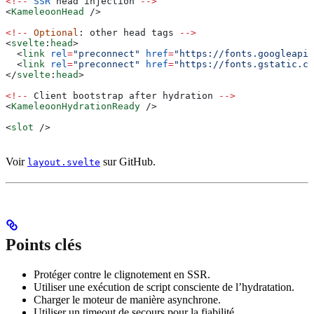
<!--
 SSR
 head
 injection
 -->
<
KameleoonHead
 />
<!--
 Optional
: 
other
 head
 tags
 -->
<
svelte
:
head
>
  <
link
 rel
=
"preconnect"
 href
=
"https://fonts.googleapis
  <
link
 rel
=
"preconnect"
 href
=
"https://fonts.gstatic.co
</
svelte
:
head
>
<!--
 Client
 bootstrap
 after
 hydration
 -->
<
KameleoonHydrationReady
 />
<
slot
 />
Voir
sur GitHub.
layout.svelte
Points clés
Protéger contre le clignotement en SSR.
Utiliser une exécution de script consciente de l’hydratation.
Charger le moteur de manière asynchrone.
Utiliser un timeout de secours pour la fiabilité.