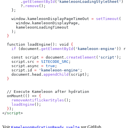
        .
getElementById
(
'kameleoonLoadingStyleSheet'
)
        ?.
remove
();
    };
    window
.
kameleoonDisplayPageTimeOut
 =
 setTimeout
(
      window
.
kameleoonDisplayPage
,
      kameleoonLoadingTimeout
    );
  }
  function loadEngine(): void 
{
    if
 (
document
.
getElementById
(
'kameleoon-engine'
)) 
re
    const
 script
 =
 document
.
createElement
(
'script'
);
    script
.
src
 =
 SITECODE_SRC
;
    script
.
async
 =
 true
;
    script
.
id
 =
 'kameleoon-engine'
;
    document
.
head
.
appendChild
(
script
);
  }
  // Execute Kameleoon after hydration
  onMount(() => 
{
    removeAntiflickerStyles
();
    loadEngine
();
  }
);
</
script
>
Voir
sur GitHub.
KameleoonHydrationReady.svelte