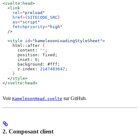
<
svelte
:
head
>
  <
link
    rel
=
"preload"
    href
=
{
SITECODE_SRC
}
    as
=
"script"
    fetchpriority
=
"high"
  />
  <
style
 id
=
"kameleoonLoadingStyleSheet"
>
    html::after 
{
      content
: 
''
;
      position
: 
fixed
;
      inset
: 
0
;
      background
: #
fff
;
      z
-
index
: 
2147483647
;
    }
  </
style
>
</
svelte
:
head
>
Voir
sur GitHub.
KameleoonHead.svelte
2. Composant client