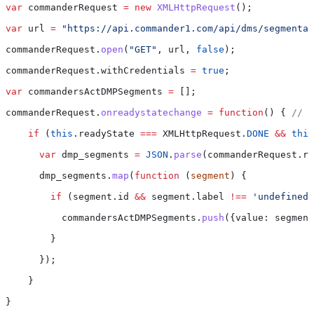
var
 commanderRequest
 =
 new
 XMLHttpRequest
();
var
 url
 =
 "https://api.commander1.com/api/dms/segmentat
commanderRequest
.
open
(
"GET"
, 
url
, 
false
);
commanderRequest
.
withCredentials
 =
 true
;
var
 commandersActDMPSegments
 =
 [];
commanderRequest
.
onreadystatechange
 =
 function
() { 
// C
    if
 (
this
.
readyState
 ===
 XMLHttpRequest
.
DONE
 &&
 this
      var
 dmp_segments
 =
 JSON
.
parse
(
commanderRequest
.
re
      dmp_segments
.
map
(
function
 (
segment
) {
        if
 (
segment
.
id
 &&
 segment
.
label
 !==
 'undefined'
          commandersActDMPSegments
.
push
({
value:
 segment
        }
      });
    }
}