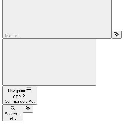
Buscar...
Navigation
CDP
Commanders Act
Search...
⌘
K