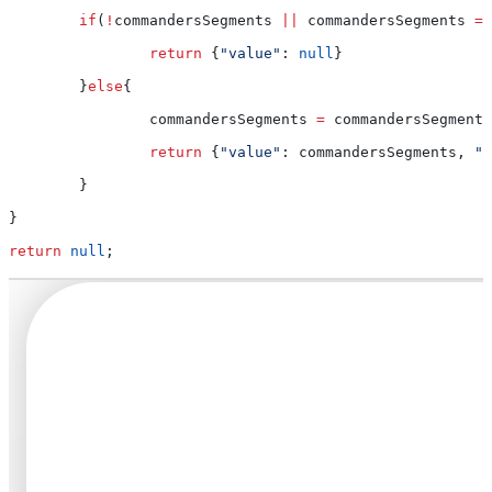
        if
(
!
commandersSegments
 ||
 commandersSegments
 ==
                return
 {
"value"
:
 null
}
        }
else
{
                commandersSegments
 =
 commandersSegments
                return
 {
"value"
:
 commandersSegments
, 
"o
        }
}
return
 null
;