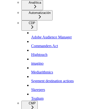
Analítica
Automatización
CDP
Adobe Audience Manager
Commanders Act
Hightouch
imagino
Mediarithmics
Segment destination actions
Skeepers
Tealium
CMP