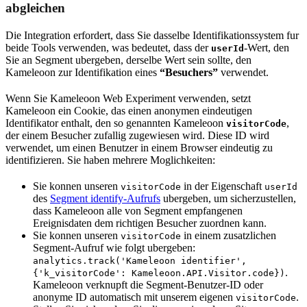
abgleichen
Die Integration erfordert, dass Sie dasselbe Identifikationssystem fur
beide Tools verwenden, was bedeutet, dass der
-Wert, den
userId
Sie an Segment ubergeben, derselbe Wert sein sollte, den
Kameleoon zur Identifikation eines
“Besuchers”
verwendet.
Wenn Sie Kameleoon Web Experiment verwenden, setzt
Kameleoon ein Cookie, das einen anonymen eindeutigen
Identifikator enthalt, den so genannten Kameleoon
,
visitorCode
der einem Besucher zufallig zugewiesen wird. Diese ID wird
verwendet, um einen Benutzer in einem Browser eindeutig zu
identifizieren. Sie haben mehrere Moglichkeiten:
Sie konnen unseren
in der Eigenschaft
visitorCode
userId
des
Segment identify-Aufrufs
ubergeben, um sicherzustellen,
dass Kameleoon alle von Segment empfangenen
Ereignisdaten dem richtigen Besucher zuordnen kann.
Sie konnen unseren
in einem zusatzlichen
visitorCode
Segment-Aufruf wie folgt ubergeben:
analytics.track('Kameleoon identifier',
.
{'k_visitorCode': Kameleoon.API.Visitor.code})
Kameleoon verknupft die Segment-Benutzer-ID oder
anonyme ID automatisch mit unserem eigenen
.
visitorCode