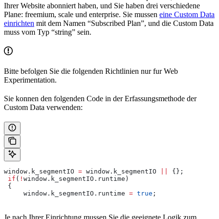
Ihrer Website abonniert haben, und Sie haben drei verschiedene
Plane: freemium, scale und enterprise. Sie mussen
eine Custom Data
einrichten
mit dem Namen “Subscribed Plan”, und die Custom Data
muss vom Typ “string” sein.
Bitte befolgen Sie die folgenden Richtlinien nur fur Web
Experimentation.
Sie konnen den folgenden Code in der Erfassungsmethode der
Custom Data verwenden:
window
.
k_segmentIO
 =
 window
.
k_segmentIO
 ||
 {};
 if
(
!
window
.
k_segmentIO
.
runtime
)
 {
     window
.
k_segmentIO
.
runtime
 =
 true
;
Je nach Ihrer Einrichtung mussen Sie die geeignete Logik zum