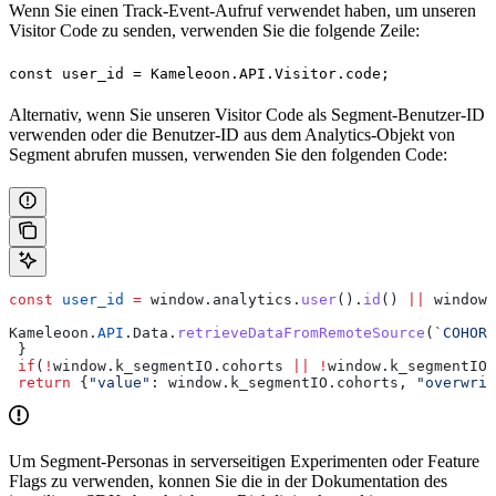
Wenn Sie einen Track-Event-Aufruf verwendet haben, um unseren
Visitor Code zu senden, verwenden Sie die folgende Zeile:
const user_id = Kameleoon.API.Visitor.code;
Alternativ, wenn Sie unseren Visitor Code als Segment-Benutzer-ID
verwenden oder die Benutzer-ID aus dem Analytics-Objekt von
Segment abrufen mussen, verwenden Sie den folgenden Code:
const
 user_id
 =
 window
.
analytics
.
user
().
id
() 
||
 window
.
Kameleoon
.
API
.
Data
.
retrieveDataFromRemoteSource
(
`COHORT
 }
 if
(
!
window
.
k_segmentIO
.
cohorts
 ||
 !
window
.
k_segmentIO
.
 return
 {
"value"
:
 window
.
k_segmentIO
.
cohorts
, 
"overwrit
Um Segment-Personas in serverseitigen Experimenten oder Feature
Flags zu verwenden, konnen Sie die in der Dokumentation des