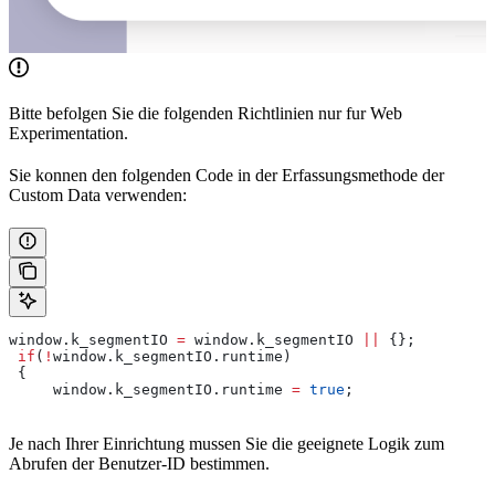
Bitte befolgen Sie die folgenden Richtlinien nur fur Web
Experimentation.
Sie konnen den folgenden Code in der Erfassungsmethode der
Custom Data verwenden:
window
.
k_segmentIO
 =
 window
.
k_segmentIO
 ||
 {};
 if
(
!
window
.
k_segmentIO
.
runtime
)
 {
     window
.
k_segmentIO
.
runtime
 =
 true
;
Je nach Ihrer Einrichtung mussen Sie die geeignete Logik zum
Abrufen der Benutzer-ID bestimmen.