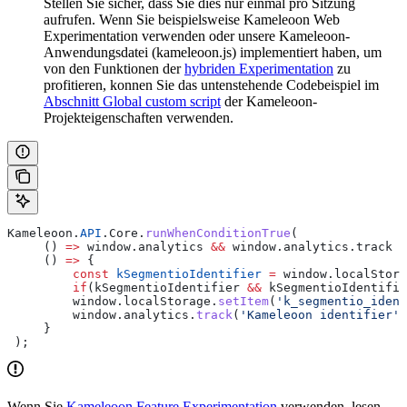
Stellen Sie sicher, dass Sie dies nur einmal pro Sitzung
aufrufen. Wenn Sie beispielsweise Kameleoon Web
Experimentation verwenden oder unsere Kameleoon-
Anwendungsdatei (kameleoon.js) implementiert haben, um
von den Funktionen der
hybriden Experimentation
zu
profitieren, konnen Sie das untenstehende Codebeispiel im
Abschnitt Global custom script
der Kameleoon-
Projekteigenschaften verwenden.
Kameleoon
.
API
.
Core
.
runWhenConditionTrue
(
     () 
=>
 window
.
analytics
 &&
 window
.
analytics
.
track
 &
     () 
=>
 {
         const
 kSegmentioIdentifier
 =
 window
.
localStora
         if
(
kSegmentioIdentifier
 &&
 kSegmentioIdentifie
         window
.
localStorage
.
setItem
(
'k_segmentio_ident
         window
.
analytics
.
track
(
'Kameleoon identifier'
,
     }
 );
Wenn Sie
Kameleoon Feature Experimentation
verwenden, lesen