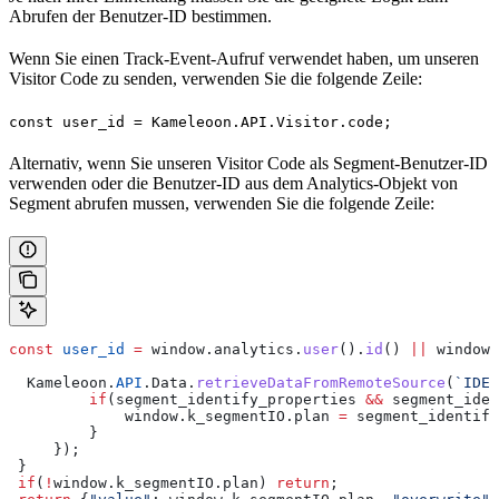
Abrufen der Benutzer-ID bestimmen.
Wenn Sie einen Track-Event-Aufruf verwendet haben, um unseren
Visitor Code zu senden, verwenden Sie die folgende Zeile:
const user_id = Kameleoon.API.Visitor.code;
Alternativ, wenn Sie unseren Visitor Code als Segment-Benutzer-ID
verwenden oder die Benutzer-ID aus dem Analytics-Objekt von
Segment abrufen mussen, verwenden Sie die folgende Zeile:
const
 user_id
 =
 window
.
analytics
.
user
().
id
() 
||
 window
.
  Kameleoon
.
API
.
Data
.
retrieveDataFromRemoteSource
(
`IDEN
         if
(
segment_identify_properties
 &&
 segment_iden
             window
.
k_segmentIO
.
plan
 =
 segment_identify
         }
     });
 }
 if
(
!
window
.
k_segmentIO
.
plan
) 
return
;