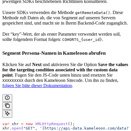
jeweiligen SDKs beschriebenen Richtlinien konsultieren.
Unsere SDKs verwenden die Methode
. Diese
getRemoteData()
Methode ruft Daten ab, die von Segment auf unseren Servern
gespeichert sind, und macht sie in Ihrem Backend-Code zuganglich.
Der “key”-Wert, der als erster Parameter verwendet werden soll,
sollte folgendem Format folgen:
.
COHORTS_{user_id}
Segment Persona-Namen in Kameleoon abrufen
Klicken Sie auf
Next
und aktivieren Sie die Option
Save the values
for the targeting condition associated with the custom data
point
. Fugen Sie den JS-Code unten hinzu und ersetzen Sie
durch den Kameleoon Sitecode. Um ihn zu finden,
XXXXXXXXX
folgen Sie bitte dieser Dokumentation
.
var
 xhr
 =
 new
 XMLHttpRequest
();
xhr
.
open
(
"GET"
, 
'[https://api-data.kameleoon.com/data?k