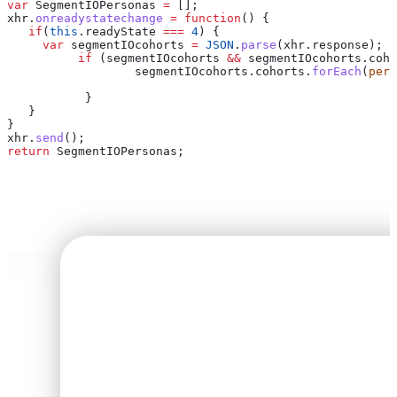
var
 SegmentIOPersonas
 =
 [];
xhr
.
onreadystatechange
 =
 function
() { 
   if
(
this
.
readyState
 ===
 4
) {
     var
 segmentIOcohorts
 =
 JSON
.
parse
(
xhr
.
response
);
	  if
 (
segmentIOcohorts
 &&
 segmentIOcohorts
.
coho
		  segmentIOcohorts
.
cohorts
.
forEach
(
pers
	   }
   }
}
xhr
.
send
();
return
 SegmentIOPersonas
;