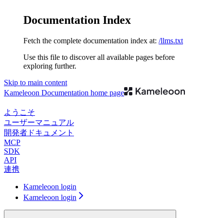
Documentation Index
Fetch the complete documentation index at:
/llms.txt
Use this file to discover all available pages before
exploring further.
Skip to main content
Kameleoon Documentation
home page
ようこそ
ユーザーマニュアル
開発者ドキュメント
MCP
SDK
API
連携
Kameleoon login
Kameleoon login