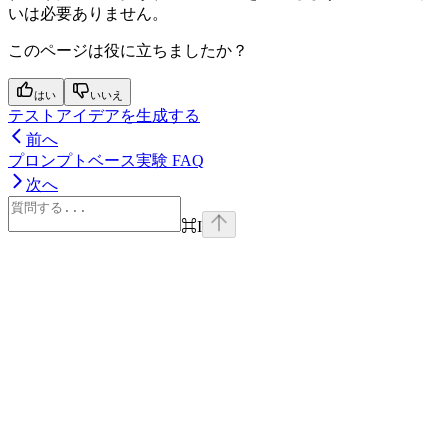
いは必要ありません。
このページは役に立ちましたか？
はい
いいえ
テストアイデアを生成する
前へ
プロンプトベース実験 FAQ
次へ
⌘
I
Assistant
Responses
are
generated
using
AI
and