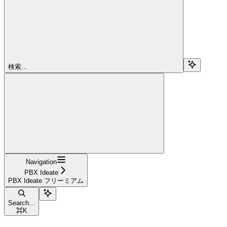
検索...
Navigation
PBX Ideate
PBX Ideate フリーミアム
Search...
⌘
K