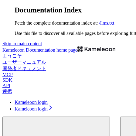
Documentation Index
Fetch the complete documentation index at:
/llms.txt
Use this file to discover all available pages before exploring fur
Skip to main content
Kameleoon Documentation
home page
ようこそ
ユーザーマニュアル
開発者ドキュメント
MCP
SDK
API
連携
Kameleoon login
Kameleoon login