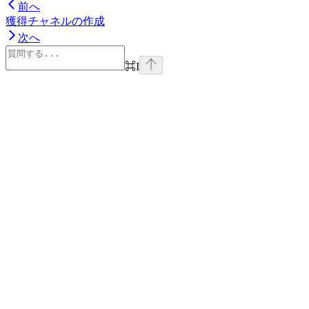
前へ
獲得チャネルの作成
次へ
⌘
I
Assistant
Responses
are
generated
using
AI
and
may
contain
mistakes.