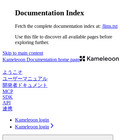
Documentation Index
Fetch the complete documentation index at:
/llms.txt
Use this file to discover all available pages before
exploring further.
Skip to main content
Kameleoon Documentation
home page
ようこそ
ユーザーマニュアル
開発者ドキュメント
MCP
SDK
API
連携
Kameleoon login
Kameleoon login