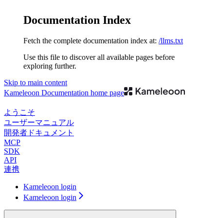
Documentation Index
Fetch the complete documentation index at:
/llms.txt
Use this file to discover all available pages before
exploring further.
Skip to main content
Kameleoon Documentation
home page
ようこそ
ユーザーマニュアル
開発者ドキュメント
MCP
SDK
API
連携
Kameleoon login
Kameleoon login