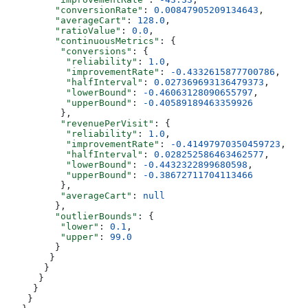
         "conversionRate"
: 
0.00847905209134643
,
         "averageCart"
: 
128.0
,
         "ratioValue"
: 
0.0
,
         "continuousMetrics"
: {
          "conversions"
: {
           "reliability"
: 
1.0
,
           "improvementRate"
: 
-0.4332615877700786
,
           "halfInterval"
: 
0.027369693136479373
,
           "lowerBound"
: 
-0.46063128090655797
,
           "upperBound"
: 
-0.40589189463359926
          },
          "revenuePerVisit"
: {
           "reliability"
: 
1.0
,
           "improvementRate"
: 
-0.41497970350459723
,
           "halfInterval"
: 
0.028252586463462577
,
           "lowerBound"
: 
-0.4432322899680598
,
           "upperBound"
: 
-0.38672711704113466
          },
          "averageCart"
: 
null
         },
         "outlierBounds"
: {
          "lower"
: 
0.1
,
          "upper"
: 
99.0
         }
        }
       }
      }
     }
    }