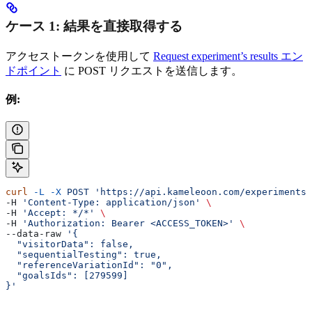
ケース 1: 結果を直接取得する
アクセストークンを使用して
Request experiment’s results エン
ドポイント
に POST リクエストを送信します。
例:
curl
 -L
 -X
 POST
 'https://api.kameleoon.com/experiments/
-H 
'Content-Type: application/json'
 \
-H 
'Accept: */*'
 \
-H 
'Authorization: Bearer <ACCESS_TOKEN>'
 \
--data-raw 
'{
  "visitorData": false,
  "sequentialTesting": true,
  "referenceVariationId": "0",
  "goalsIds": [279599]
}'