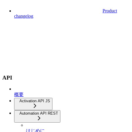
Product
changelog
API
概要
Activation API JS
Automation API REST
はじめに