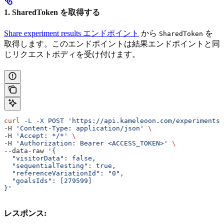
1. SharedToken を取得する
Share experiment results エンドポイント
から
を
SharedToken
取得します。このエンドポイントは結果エンドポイントと同
じリクエストボディを受け付けます。
curl
 -L
 -X
 POST
 'https://api.kameleoon.com/experiments/
-H 
'Content-Type: application/json'
 \
-H 
'Accept: */*'
 \
-H 
'Authorization: Bearer <ACCESS_TOKEN>'
 \
--data-raw 
'{
  "visitorData": false,
  "sequentialTesting": true,
  "referenceVariationId": "0",
  "goalsIds": [279599]
}'
レスポンス: