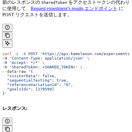
前のレスポンスの
をアクセストークンの代わり
SharedToken
に使用して、
Request experiment’s results エンドポイント
に
POST リクエストを送信します。
curl
 -L
 -X
 POST
 'https://api.kameleoon.com/experiments/
-H 
'Content-Type: application/json'
 \
-H 
'Accept: */*'
 \
-H 
'SharedToken: <SHARED_TOKEN>'
 \
--data-raw 
'{
  "visitorData": false,
  "sequentialTesting": true,
  "referenceVariationId": "0",
  "goalsIds": [279599]
}'
レスポンス: