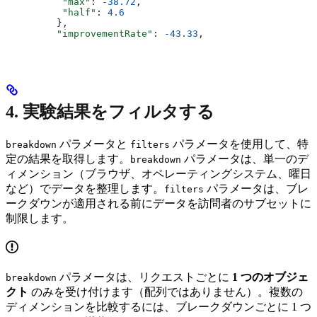
          "max"
: 
-38.72
,
          "half"
: 
4.6
         },
         "improvementRate"
: 
-43.33
,
4. 実験結果をフィルタする
パラメータと
パラメータを使用して、特
breakdown
filters
定の結果を取得します。
パラメータは、単一のデ
breakdown
ィメンション（ブラウザ、オペレーティングシステム、曜日
など）でデータを整理します。
パラメータは、ブレ
filters
ークダウンが適用される前にデータを訪問者のサブセットに
制限します。
パラメータは、リクエストごとに
1 つのオブジェ
breakdown
クト
のみを受け付けます（配列ではありません）。複数の
ディメンションを比較するには、ブレークダウンごとに 1 つ