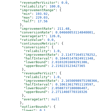
         "revenuePerVisitor"
: 
0.0
,
         "reliability"
: 
100.0
,
         "improvementRange"
: {
          "min"
: 
193.92
,
          "max"
: 
229.03
,
          "half"
: 
17.56
         },
         "improvementRate"
: 
211.48
,
         "conversionRate"
: 
0.04660053114840001
,
         "averageCart"
: 
126.0
,
         "ratioValue"
: 
0.0
,
         "continuousMetrics"
: {
          "conversions"
: {
           "reliability"
: 
1.0
,
           "improvementRate"
: 
2.114771645178252
,
           "halfInterval"
: 
0.10445147824911348
,
           "lowerBound"
: 
2.0103201669291386
,
           "upperBound"
: 
2.219223123427365
          },
          "revenuePerVisit"
: {
           "reliability"
: 
1.0
,
           "improvementRate"
: 
2.1650098975198366
,
           "halfInterval"
: 
0.10613617951119597
,
           "lowerBound"
: 
2.0588737180086407
,
           "upperBound"
: 
2.2711460770310326
          },
          "averageCart"
: 
null
         },
         "outlierBounds"
: {
          "lower"
: 
0.1
,