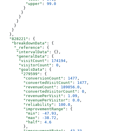
          "upper"
: 
99.0
         }
        }
       }
      }
     }
    }
   },
   "828221"
: {
    "breakdownData"
: {
     "_reference"
: {
      "intervalData"
: {},
      "generalData"
: {
       "visitCount"
: 
174194
,
       "visitorCount"
: 
0
,
       "goalsData"
: {
        "279599"
: {
         "conversionCount"
: 
1477
,
         "convertedVisitCount"
: 
1477
,
         "revenueCount"
: 
189056.0
,
         "convertedVisitorCount"
: 
0
,
         "revenuePerVisit"
: 
1.09
,
         "revenuePerVisitor"
: 
0.0
,
         "reliability"
: 
100.0
,
         "improvementRange"
: {
          "min"
: 
-47.93
,
          "max"
: 
-38.72
,
          "half"
: 
4.6
         },
         "improvementRate"
: 
-43.33
,