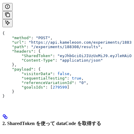
{
    "method"
: 
"POST"
,
    "url"
: 
"https://api.kameleoon.com/experiments/18830
    "path"
: 
"/experiments/188308/results"
,
    "headers"
: {
        "SharedToken"
: 
"eyJhbGciOiJIUzUxMiJ9.eyJleHAiOj
        "Content-Type"
: 
"application/json"
    },
    "payload"
: {
        "visitorData"
: 
false
,
        "sequentialTesting"
: 
true
,
        "referenceVariationId"
: 
"0"
,
        "goalsIds"
: [
279599
]
    }
}
2. SharedToken を使って dataCode を取得する