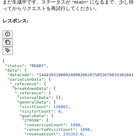
まだ生成中です。ステータスが
になるまで、少し待
"READY"
ってからリクエストを再試行してください。
レスポンス:
{
 "status"
: 
"READY"
,
 "data"
: {
  "dataCode"
: 
"1444393188092409826620758526798333026013
  "variationData"
: {
   "_reference"
: {
    "breakdownData"
: {
     "_reference"
: {
      "intervalData"
: {},
      "generalData"
: {
       "visitCount"
: 
126862
,
       "visitorCount"
: 
0
,
       "goalsData"
: {
        "279599"
: {
         "conversionCount"
: 
1898
,
         "convertedVisitCount"
: 
1898
,
         "revenueCount"
: 
235352.0
,