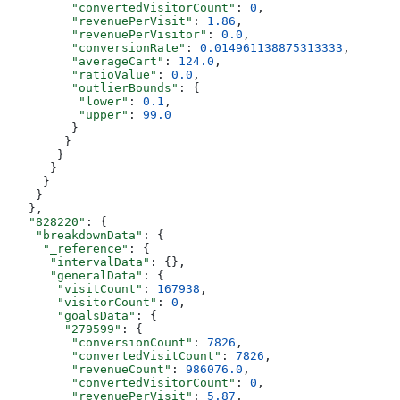
         "convertedVisitorCount"
: 
0
,
         "revenuePerVisit"
: 
1.86
,
         "revenuePerVisitor"
: 
0.0
,
         "conversionRate"
: 
0.014961138875313333
,
         "averageCart"
: 
124.0
,
         "ratioValue"
: 
0.0
,
         "outlierBounds"
: {
          "lower"
: 
0.1
,
          "upper"
: 
99.0
         }
        }
       }
      }
     }
    }
   },
   "828220"
: {
    "breakdownData"
: {
     "_reference"
: {
      "intervalData"
: {},
      "generalData"
: {
       "visitCount"
: 
167938
,
       "visitorCount"
: 
0
,
       "goalsData"
: {
        "279599"
: {
         "conversionCount"
: 
7826
,
         "convertedVisitCount"
: 
7826
,
         "revenueCount"
: 
986076.0
,
         "convertedVisitorCount"
: 
0
,
         "revenuePerVisit"
: 
5.87
,