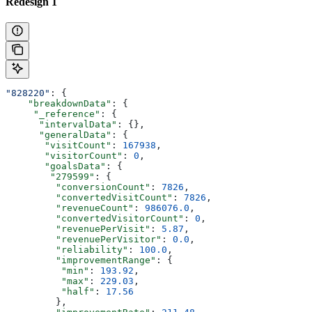
Redesign 1
"828220"
: {
    "breakdownData"
: {
     "_reference"
: {
      "intervalData"
: {},
      "generalData"
: {
       "visitCount"
: 
167938
,
       "visitorCount"
: 
0
,
       "goalsData"
: {
        "279599"
: {
         "conversionCount"
: 
7826
,
         "convertedVisitCount"
: 
7826
,
         "revenueCount"
: 
986076.0
,
         "convertedVisitorCount"
: 
0
,
         "revenuePerVisit"
: 
5.87
,
         "revenuePerVisitor"
: 
0.0
,
         "reliability"
: 
100.0
,
         "improvementRange"
: {
          "min"
: 
193.92
,
          "max"
: 
229.03
,
          "half"
: 
17.56
         },