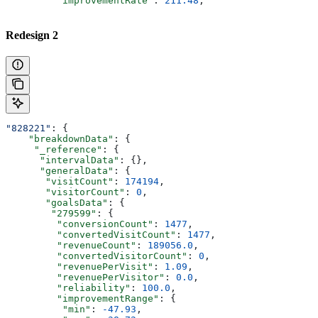
         "improvementRate"
: 
211.48
,
Redesign 2
"828221"
: {
    "breakdownData"
: {
     "_reference"
: {
      "intervalData"
: {},
      "generalData"
: {
       "visitCount"
: 
174194
,
       "visitorCount"
: 
0
,
       "goalsData"
: {
        "279599"
: {
         "conversionCount"
: 
1477
,
         "convertedVisitCount"
: 
1477
,
         "revenueCount"
: 
189056.0
,
         "convertedVisitorCount"
: 
0
,
         "revenuePerVisit"
: 
1.09
,
         "revenuePerVisitor"
: 
0.0
,
         "reliability"
: 
100.0
,
         "improvementRange"
: {
          "min"
: 
-47.93
,