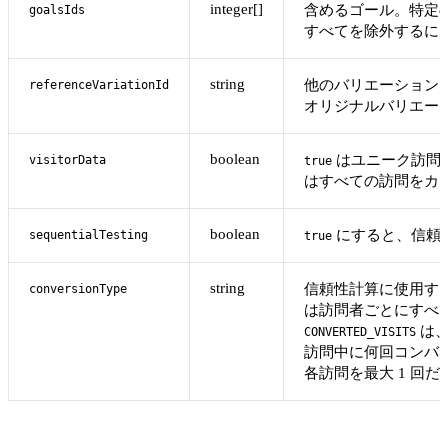
integer[]
含めるゴール。特定
goalsIds
すべてを除外するに
string
他のバリエーション
referenceVariationId
オリジナルバリエー
boolean
はユニーク訪問
visitorData
true
はすべての訪問をカ
boolean
にすると、信頼
sequentialTesting
true
string
信頼性計算に使用す
conversionType
は訪問者ごとにすべ
は
CONVERTED_VISITS
訪問中に何回コンバ
各訪問を最大 1 回