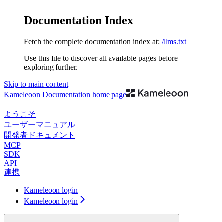
Documentation Index
Fetch the complete documentation index at:
/llms.txt
Use this file to discover all available pages before
exploring further.
Skip to main content
Kameleoon Documentation
home page
ようこそ
ユーザーマニュアル
開発者ドキュメント
MCP
SDK
API
連携
Kameleoon login
Kameleoon login