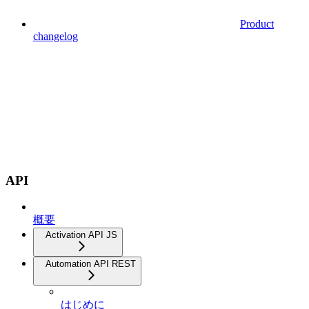
Product
changelog
API
概要
Activation API JS
Automation API REST
はじめに