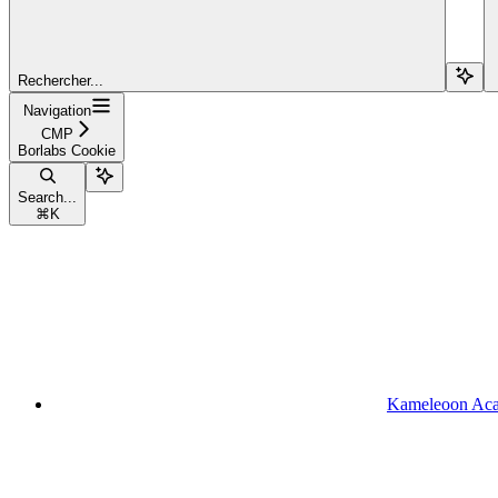
Rechercher...
Navigation
CMP
Borlabs Cookie
Search...
⌘
K
Kameleoon Ac