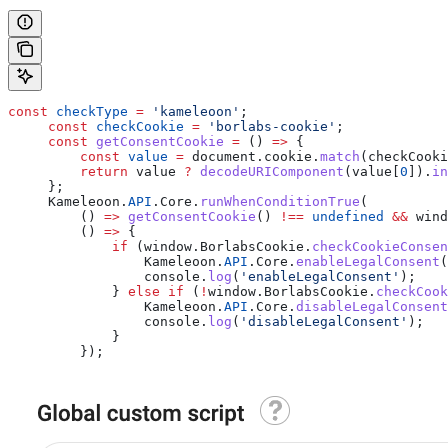
const
 checkType
 =
 'kameleoon'
;
     const
 checkCookie
 =
 'borlabs-cookie'
;
     const
 getConsentCookie
 =
 () 
=>
 {
         const
 value
 =
 document
.
cookie
.
match
(
checkCooki
         return
 value
 ?
 decodeURIComponent
(
value
[
0
]).
in
     };
     Kameleoon
.
API
.
Core
.
runWhenConditionTrue
(
         () 
=>
 getConsentCookie
() 
!==
 undefined
 &&
 wind
         () 
=>
 {
             if
 (
window
.
BorlabsCookie
.
checkCookieConsen
                 Kameleoon
.
API
.
Core
.
enableLegalConsent
(
                 console
.
log
(
'enableLegalConsent'
);
             } 
else
 if
 (
!
window
.
BorlabsCookie
.
checkCook
                 Kameleoon
.
API
.
Core
.
disableLegalConsent
                 console
.
log
(
'disableLegalConsent'
);
             }
         });