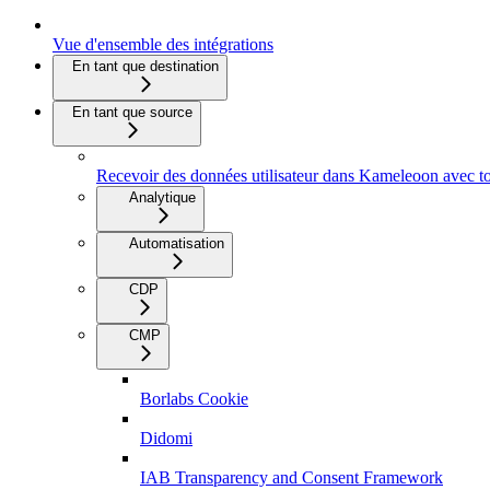
Vue d'ensemble des intégrations
En tant que destination
En tant que source
Recevoir des données utilisateur dans Kameleoon avec tou
Analytique
Automatisation
CDP
CMP
Borlabs Cookie
Didomi
IAB Transparency and Consent Framework