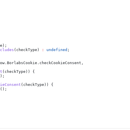
e
);
cludes
(
checkType
) 
:
 undefined
;
ow
.
BorlabsCookie
.
checkCookieConsent
,
t
(
checkType
)) {
);
ieConsent
(
checkType
)) {
();