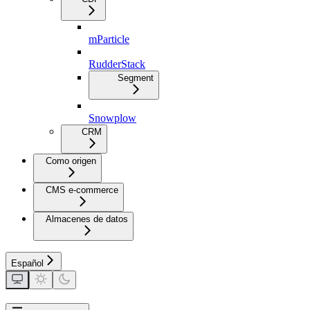
mParticle
RudderStack
Segment
Snowplow
CRM
Como origen
CMS e-commerce
Almacenes de datos
Español