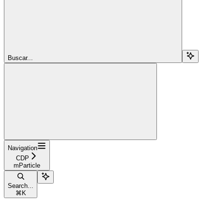
Buscar...
Navigation
CDP
mParticle
Search...
⌘
K