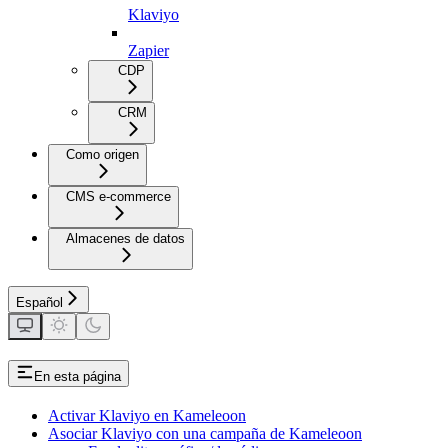
Klaviyo
Zapier
CDP
CRM
Como origen
CMS e-commerce
Almacenes de datos
Español
En esta página
Activar Klaviyo en Kameleoon
Asociar Klaviyo con una campaña de Kameleoon