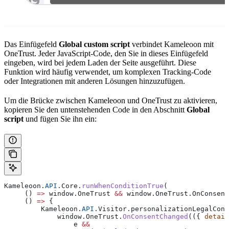
Das Einfügefeld
Global custom script
verbindet Kameleoon mit
OneTrust. Jeder JavaScript-Code, den Sie in dieses Einfügefeld
eingeben, wird bei jedem Laden der Seite ausgeführt. Diese
Funktion wird häufig verwendet, um komplexen Tracking-Code
oder Integrationen mit anderen Lösungen hinzuzufügen.
Um die Brücke zwischen Kameleoon und OneTrust zu aktivieren,
kopieren Sie den untenstehenden Code in den Abschnitt
Global
script
und fügen Sie ihn ein:
Kameleoon
.
API
.
Core
.
runWhenConditionTrue
(
     () 
=>
 window
.
OneTrust
 &&
 window
.
OneTrust
.
OnConsent
     () 
=>
 {
         Kameleoon
.
API
.
Visitor
.
personalizationLegalCons
             window
.
OneTrust
.
OnConsentChanged
(({ 
detail
                 e
 &&