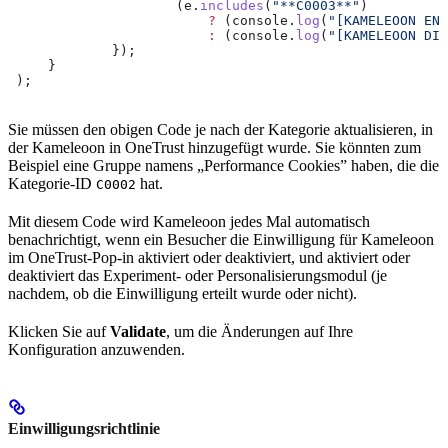
                     (
e
.
includes
(
"**C0003**"
)
                         ?
 (
console
.
log
(
"[KAMELEOON EN
                         :
 (
console
.
log
(
"[KAMELEOON DIS
             });
     }
 );
Sie müssen den obigen Code je nach der Kategorie aktualisieren, in
der Kameleoon in OneTrust hinzugefügt wurde. Sie könnten zum
Beispiel eine Gruppe namens „Performance Cookies” haben, die die
Kategorie-ID
hat.
C0002
Mit diesem Code wird Kameleoon jedes Mal automatisch
benachrichtigt, wenn ein Besucher die Einwilligung für Kameleoon
im OneTrust-Pop-in aktiviert oder deaktiviert, und aktiviert oder
deaktiviert das Experiment- oder Personalisierungsmodul (je
nachdem, ob die Einwilligung erteilt wurde oder nicht).
Klicken Sie auf
Validate
, um die Änderungen auf Ihre
Konfiguration anzuwenden.
Einwilligungsrichtlinie