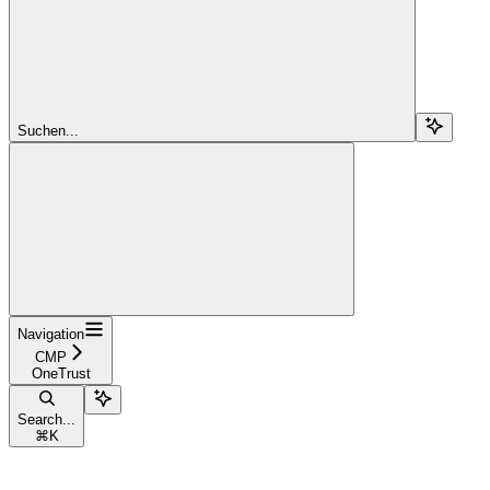
Suchen...
Navigation
CMP
OneTrust
Search...
⌘
K