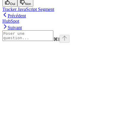
Oui
Non
Tracker JavaScript Segment
Précédent
HubSpot
Suivant
⌘
I
Assistant
Responses
are
generated
using
AI
and
may
contain
mistakes.