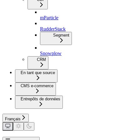
mParticle
RudderStack
Segment
Snowplow
CRM
En tant que source
CMS e-commerce
Entrepôts de données
Français