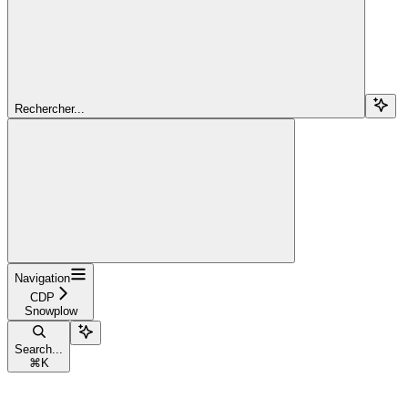
Rechercher...
Navigation
CDP
Snowplow
Search...
⌘
K