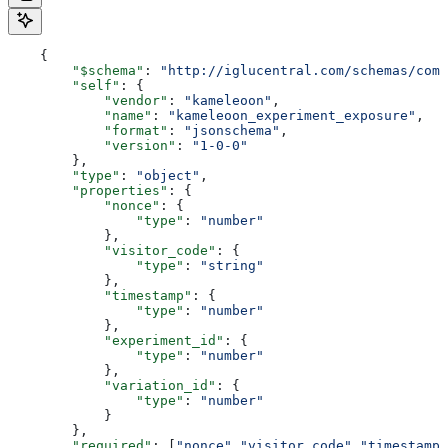
    {
        "$schema"
: 
"http://iglucentral.com/schemas/com.
        "self"
: {
            "vendor"
: 
"kameleoon"
,
            "name"
: 
"kameleoon_experiment_exposure"
,
            "format"
: 
"jsonschema"
,
            "version"
: 
"1-0-0"
        },
        "type"
: 
"object"
,
        "properties"
: {
            "nonce"
: {
                "type"
: 
"number"
            },
            "visitor_code"
: {
                "type"
: 
"string"
            },
            "timestamp"
: {
                "type"
: 
"number"
            },
            "experiment_id"
: {
                "type"
: 
"number"
            },
            "variation_id"
: {
                "type"
: 
"number"
            }
        },
        "required"
: [
"nonce"
,
"visitor_code"
,
"timestamp"