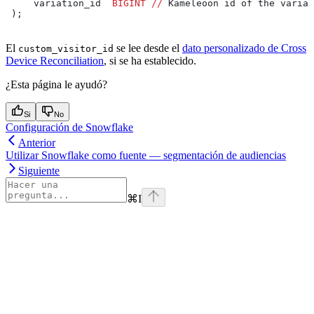
     variation_id  
BIGINT
 //
 Kameleoon id of the variat
 );
El
se lee desde el
dato personalizado de Cross
custom_visitor_id
Device Reconciliation
, si se ha establecido.
¿Esta página le ayudó?
Si
No
Configuración de Snowflake
Anterior
Utilizar Snowflake como fuente — segmentación de audiencias
Siguiente
⌘
I
Assistant
Responses
are
generated