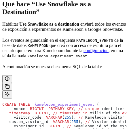
Qué hace “Use Snowflake as a
Destination”
Habilitar
Use Snowflake as a destination
enviará todos los eventos
de exposición a experimentos de Kameleoon a Google Snowflake.
Los eventos se guardarán en el esquema
de la
KAMELEOON_EVENTS
base de datos
que creó con acceso de escritura para el
KAMELEOON
usuario que creó para Kameleoon durante la
configuración
, en una
tabla llamada
.
kameleoon_experiment_event
A continuación se muestra el esquema SQL de la tabla:
CREATE
 TABLE
  kameleoon_experiment_event
 (
     nonce  
BIGINT
  PRIMARY KEY
, 
//
 unique
 identifier o
   timestamp
  BIGINT
, 
//
 timestamp
 in
 millis of the 
eve
     visitor_code  
VARCHAR
(
255
), 
//
 Kameleoon visitor i
   custom_visitor_id  
VARCHAR
(
255
), 
//
 Visitor identifi
     experiment_id  
BIGINT
, 
//
 Kameleoon id of the expe