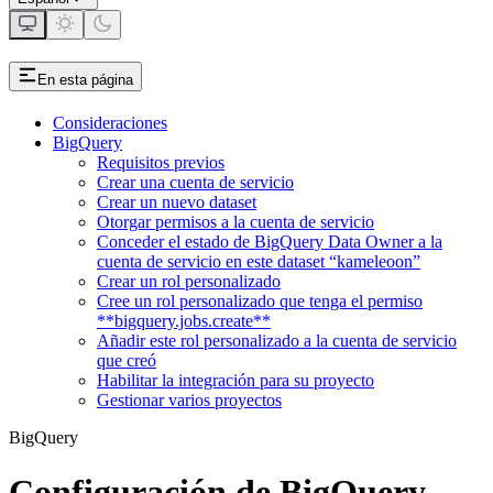
En esta página
Consideraciones
BigQuery
Requisitos previos
Crear una cuenta de servicio
Crear un nuevo dataset
Otorgar permisos a la cuenta de servicio
Conceder el estado de BigQuery Data Owner a la
cuenta de servicio en este dataset “kameleoon”
Crear un rol personalizado
Cree un rol personalizado que tenga el permiso
**bigquery.jobs.create**
Añadir este rol personalizado a la cuenta de servicio
que creó
Habilitar la integración para su proyecto
Gestionar varios proyectos
BigQuery
Configuración de BigQuery