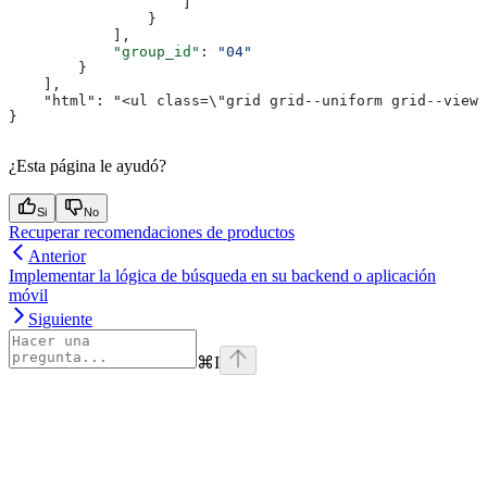
                    ]
                }
            ],
            "group_id"
: 
"04"
        }
    ],
    "html": "<ul class=\"grid gr
}
¿Esta página le ayudó?
Si
No
Recuperar recomendaciones de productos
Anterior
Implementar la lógica de búsqueda en su backend o aplicación
móvil
Siguiente
⌘
I
Assistant
Responses