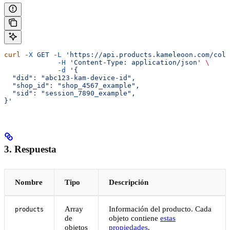
curl
 -X
 GET
 -L
 'https://api.products.kameleoon.com/coll
             -H
 'Content-Type: application/json'
 \
             -d
 '{
  "did": "abc123-kam-device-id",
  "shop_id": "shop_4567_example",
  "sid": "session_7890_example",
}'
3. Respuesta
Nombre
Tipo
Descripción
Array
Información del producto. Cada
products
de
objeto contiene
estas
objetos
propiedades
.