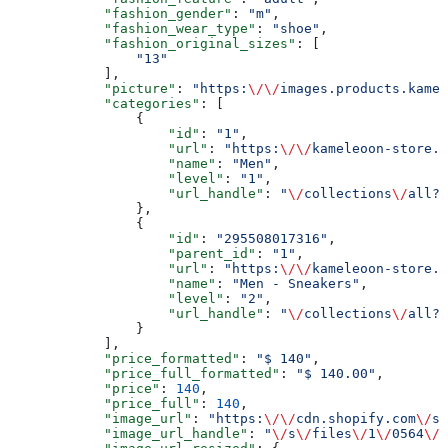
            "fashion_gender"
: 
"m"
,
            "fashion_wear_type"
: 
"shoe"
,
            "fashion_original_sizes"
: [
                "13"
            ],
            "picture"
: 
"https:
\/\/
images.products.kamel
            "categories"
: [
                {
                    "id"
: 
"1"
,
                    "url"
: 
"https:
\/\/
kameleoon-store.m
                    "name"
: 
"Men"
,
                    "level"
: 
"1"
,
                    "url_handle"
: 
"
\/
collections
\/
all?r
                },
                {
                    "id"
: 
"295508017316"
,
                    "parent_id"
: 
"1"
,
                    "url"
: 
"https:
\/\/
kameleoon-store.m
                    "name"
: 
"Men - Sneakers"
,
                    "level"
: 
"2"
,
                    "url_handle"
: 
"
\/
collections
\/
all?r
                }
            ],
            "price_formatted"
: 
"$ 140"
,
            "price_full_formatted"
: 
"$ 140.00"
,
            "price"
: 
140
,
            "price_full"
: 
140
,
            "image_url"
: 
"https:
\/\/
cdn.shopify.com
\/
s
\
            "image_url_handle"
: 
"
\/
s
\/
files
\/
1
\/
0564
\/
9