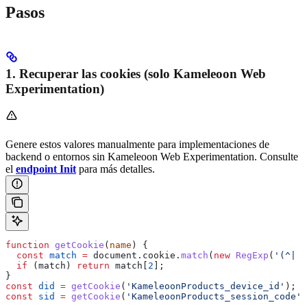
Pasos
1. Recuperar las cookies (solo Kameleoon Web
Experimentation)
Genere estos valores manualmente para implementaciones de
backend o entornos sin Kameleoon Web Experimentation. Consulte
el
endpoint Init
para más detalles.
function
 getCookie
(
name
) {
  const
 match
 =
 document
.
cookie
.
match
(
new
 RegExp
(
'(^| )
  if
 (
match
) 
return
 match
[
2
];
}
const
 did
 =
 getCookie
(
'KameleoonProducts_device_id'
);
const
 sid
 =
 getCookie
(
'KameleoonProducts_session_code'
)