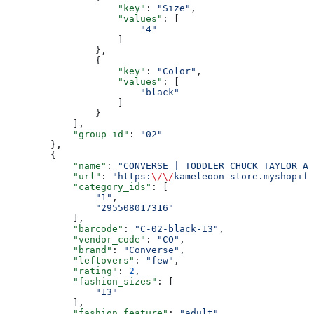
                    "key"
: 
"Size"
,
                    "values"
: [
                        "4"
                    ]
                },
                {
                    "key"
: 
"Color"
,
                    "values"
: [
                        "black"
                    ]
                }
            ],
            "group_id"
: 
"02"
        },
        {
            "name"
: 
"CONVERSE | TODDLER CHUCK TAYLOR AL
            "url"
: 
"https:
\/\/
kameleoon-store.myshopify
            "category_ids"
: [
                "1"
,
                "295508017316"
            ],
            "barcode"
: 
"C-02-black-13"
,
            "vendor_code"
: 
"CO"
,
            "brand"
: 
"Converse"
,
            "leftovers"
: 
"few"
,
            "rating"
: 
2
,
            "fashion_sizes"
: [
                "13"
            ],
            "fashion_feature"
: 
"adult"
,