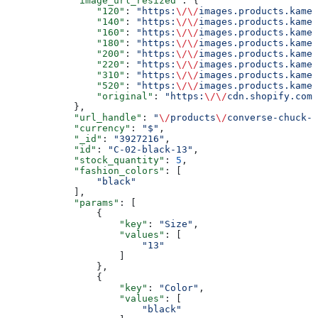
            "image_url_resized"
: {
                "120"
: 
"https:
\/\/
images.products.kamel
                "140"
: 
"https:
\/\/
images.products.kamel
                "160"
: 
"https:
\/\/
images.products.kamel
                "180"
: 
"https:
\/\/
images.products.kamel
                "200"
: 
"https:
\/\/
images.products.kamel
                "220"
: 
"https:
\/\/
images.products.kamel
                "310"
: 
"https:
\/\/
images.products.kamel
                "520"
: 
"https:
\/\/
images.products.kamel
                "original"
: 
"https:
\/\/
cdn.shopify.com
\
            },
            "url_handle"
: 
"
\/
products
\/
converse-chuck-t
            "currency"
: 
"$"
,
            "_id"
: 
"3927216"
,
            "id"
: 
"C-02-black-13"
,
            "stock_quantity"
: 
5
,
            "fashion_colors"
: [
                "black"
            ],
            "params"
: [
                {
                    "key"
: 
"Size"
,
                    "values"
: [
                        "13"
                    ]
                },
                {
                    "key"
: 
"Color"
,
                    "values"
: [
                        "black"