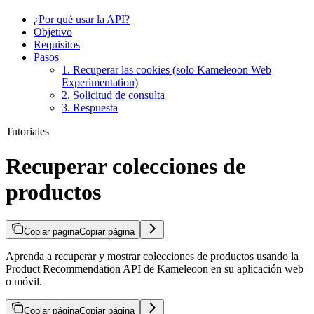
¿Por qué usar la API?
Objetivo
Requisitos
Pasos
1. Recuperar las cookies (solo Kameleoon Web
Experimentation)
2. Solicitud de consulta
3. Respuesta
Tutoriales
Recuperar colecciones de
productos
Copiar página
Copiar página
Aprenda a recuperar y mostrar colecciones de productos usando la
Product Recommendation API de Kameleoon en su aplicación web
o móvil.
Copiar página
Copiar página