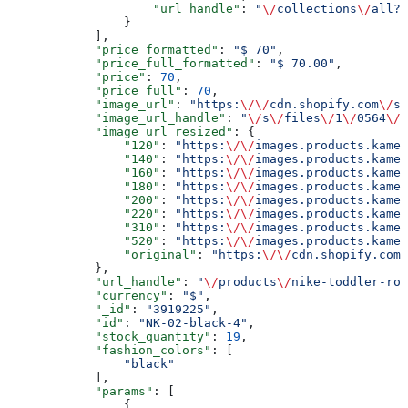
                    "url_handle"
: 
"
\/
collections
\/
all?r
                }
            ],
            "price_formatted"
: 
"$ 70"
,
            "price_full_formatted"
: 
"$ 70.00"
,
            "price"
: 
70
,
            "price_full"
: 
70
,
            "image_url"
: 
"https:
\/\/
cdn.shopify.com
\/
s
\
            "image_url_handle"
: 
"
\/
s
\/
files
\/
1
\/
0564
\/
9
            "image_url_resized"
: {
                "120"
: 
"https:
\/\/
images.products.kamel
                "140"
: 
"https:
\/\/
images.products.kamel
                "160"
: 
"https:
\/\/
images.products.kamel
                "180"
: 
"https:
\/\/
images.products.kamel
                "200"
: 
"https:
\/\/
images.products.kamel
                "220"
: 
"https:
\/\/
images.products.kamel
                "310"
: 
"https:
\/\/
images.products.kamel
                "520"
: 
"https:
\/\/
images.products.kamel
                "original"
: 
"https:
\/\/
cdn.shopify.com
\
            },
            "url_handle"
: 
"
\/
products
\/
nike-toddler-ros
            "currency"
: 
"$"
,
            "_id"
: 
"3919225"
,
            "id"
: 
"NK-02-black-4"
,
            "stock_quantity"
: 
19
,
            "fashion_colors"
: [
                "black"
            ],
            "params"
: [
                {