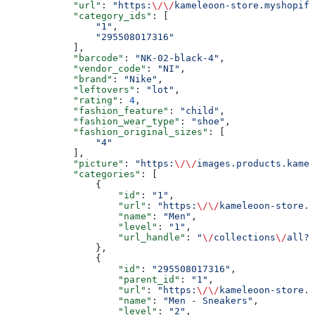
            "url"
: 
"https:
\/\/
kameleoon-store.myshopify
            "category_ids"
: [
                "1"
,
                "295508017316"
            ],
            "barcode"
: 
"NK-02-black-4"
,
            "vendor_code"
: 
"NI"
,
            "brand"
: 
"Nike"
,
            "leftovers"
: 
"lot"
,
            "rating"
: 
4
,
            "fashion_feature"
: 
"child"
,
            "fashion_wear_type"
: 
"shoe"
,
            "fashion_original_sizes"
: [
                "4"
            ],
            "picture"
: 
"https:
\/\/
images.products.kamel
            "categories"
: [
                {
                    "id"
: 
"1"
,
                    "url"
: 
"https:
\/\/
kameleoon-store.m
                    "name"
: 
"Men"
,
                    "level"
: 
"1"
,
                    "url_handle"
: 
"
\/
collections
\/
all?r
                },
                {
                    "id"
: 
"295508017316"
,
                    "parent_id"
: 
"1"
,
                    "url"
: 
"https:
\/\/
kameleoon-store.m
                    "name"
: 
"Men - Sneakers"
,
                    "level"
: 
"2"
,