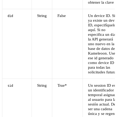
obtener la clave
String
False
Un device ID. Si
did
ya existe un devi
ID, especifíquelo
aquí. Si no
especifica un
,
did
la API generará
uno nuevo en la
base de datos de
Kameleoon. Use
ese id generado
como device ID
para todas las
solicitudes futura
String
True*
Un session ID es
sid
un identificador
temporal asignad
al usuario para la
sesión actual. De
ser una cadena
única y se regene