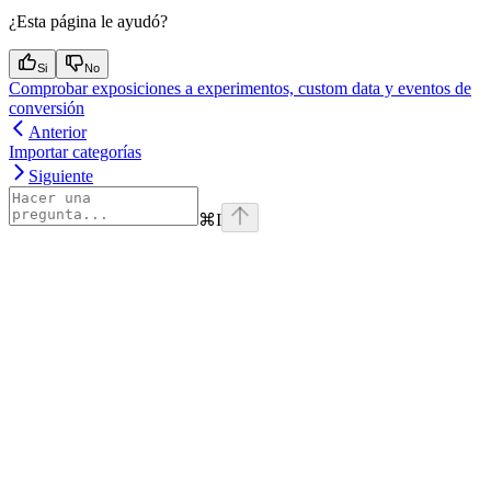
¿Esta página le ayudó?
Si
No
Comprobar exposiciones a experimentos, custom data y eventos de
conversión
Anterior
Importar categorías
Siguiente
⌘
I
Assistant
Responses
are
generated
using
AI
and
may
contain