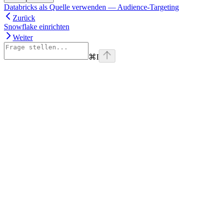
Databricks als Quelle verwenden — Audience-Targeting
Zurück
Snowflake einrichten
Weiter
⌘
I
Assistant
Responses
are
generated
using
AI
and
may
contain
mistakes.