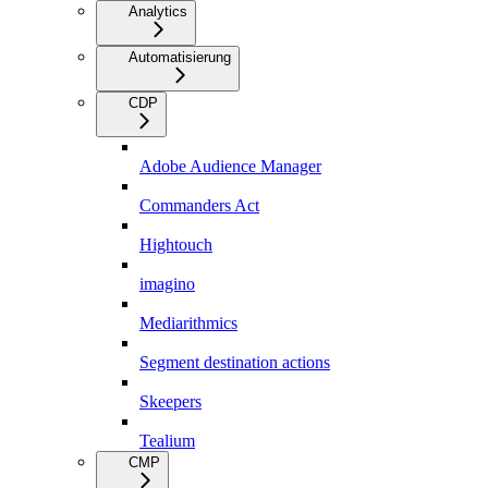
Analytics
Automatisierung
CDP
Adobe Audience Manager
Commanders Act
Hightouch
imagino
Mediarithmics
Segment destination actions
Skeepers
Tealium
CMP