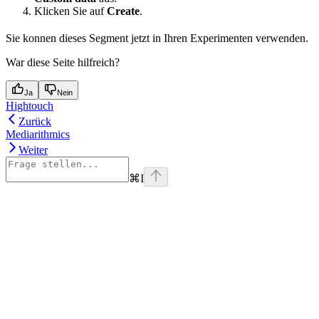
Klicken Sie auf
Create
.
Sie konnen dieses Segment jetzt in Ihren Experimenten verwenden.
War diese Seite hilfreich?
Ja
Nein
Hightouch
Zurück
Mediarithmics
Weiter
⌘
I
Assistant
Responses
are
generated
using
AI