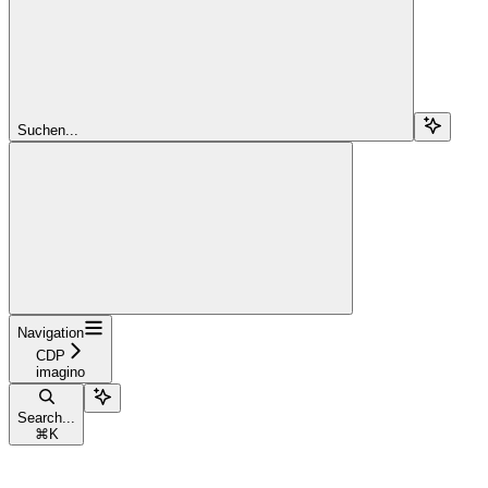
Suchen...
Navigation
CDP
imagino
Search...
⌘
K