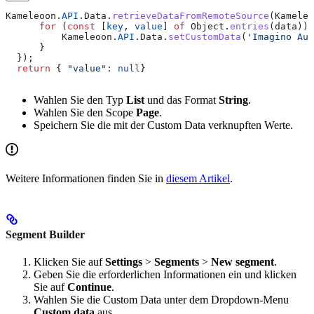
Kameleoon
.
API
.
Data
.
retrieveDataFromRemoteSource
(
Kameleo
      for
 (
const
 [
key
, 
value
] 
of
 Object
.
entries
(
data
)) 
          Kameleoon
.
API
.
Data
.
setCustomData
(
'Imagino Aud
      }
  });
  return
 { 
"value"
:
 null
} 
Wahlen Sie den Typ
List
und das Format
String
.
Wahlen Sie den Scope
Page
.
Speichern Sie die mit der Custom Data verknupften Werte.
Weitere Informationen finden Sie in
diesem Artikel
.
Segment Builder
Klicken Sie auf
Settings
>
Segments
>
New segment
.
Geben Sie die erforderlichen Informationen ein und klicken
Sie auf
Continue
.
Wahlen Sie die Custom Data unter dem Dropdown-Menu
Custom data
aus.