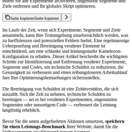
indem Sie alte Experimente archivieren, ungenutzte Segmente und
Ziele entfernen und Ihr globales Skript optimieren.
Seite kopieren
Seite kopieren
Im Laufe der Zeit, wenn sich Experimente, Segmente und Ziele
ansammeln, kann Ihre Testumgebung unuebersichtlich werden, was
zu Ineffizienzen und potenziellen Fehlern fuehrt. Eine regelmaessige
Ueberpruefung und Bereinigung veralteter Elemente ist
entscheidend, um eine schlanke und leistungsstarke Kameleoon-
Konfiguration zu erhalten. Dieser Artikel beschreibt die wichtigsten
Schritte zur Identifizierung und Entfernung veralteter Experimente,
Segmente und Codes, um technische Schulden zu reduzieren, die
Genauigkeit zu verbessern und einen reibungsloseren Arbeitsablauf
fuer Ihre Optimierungsbemuehungen sicherzustellen.
Die Bereinigung von Schulden ist eine Zeitinvestition, die sich
auszahlt. Sich die Zeit zu nehmen, technische Schulden zu
bereinigen — sei es bei veralteten Experimenten, ungenutzten
Segmenten oder unnoetigem Code — verbessert die Leistung
langfristig erheblich.
Bevor Sie die unten aufgefuehrten Aktionen umsetzen,
speichern
Sie einen Leistungs-Benchmark
Ihrer Website, damit Sie die
Verbesserungen anschliessend messen koennen.