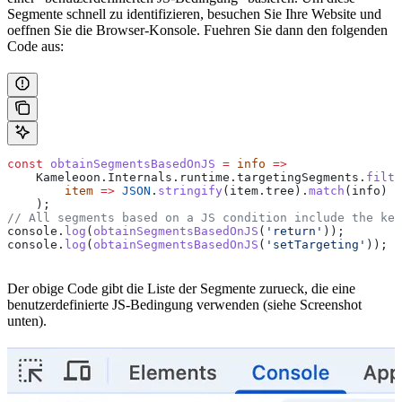
Segmente schnell zu identifizieren, besuchen Sie Ihre Website und
oeffnen Sie die Browser-Konsole. Fuehren Sie dann den folgenden
Code aus:
const
 obtainSegmentsBasedOnJS
 =
 info
 =>
    Kameleoon
.
Internals
.
runtime
.
targetingSegments
.
filte
        item
 =>
 JSON
.
stringify
(
item
.
tree
).
match
(
info
)
    );
// All segments based on a JS condition include the key
console
.
log
(
obtainSegmentsBasedOnJS
(
'return'
));
console
.
log
(
obtainSegmentsBasedOnJS
(
'setTargeting'
));
Der obige Code gibt die Liste der Segmente zurueck, die eine
benutzerdefinierte JS-Bedingung verwenden (siehe Screenshot
unten).