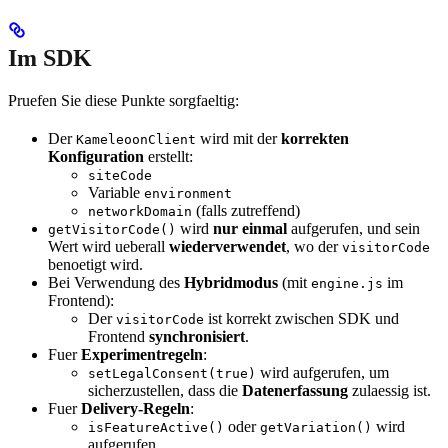
Im SDK
Pruefen Sie diese Punkte sorgfaeltig:
Der
wird mit der
korrekten
KameleoonClient
Konfiguration
erstellt:
siteCode
Variable
environment
(falls zutreffend)
networkDomain
wird
nur einmal
aufgerufen, und sein
getVisitorCode()
Wert wird ueberall
wiederverwendet
, wo der
visitorCode
benoetigt wird.
Bei Verwendung des
Hybridmodus
(mit
im
engine.js
Frontend):
Der
ist korrekt zwischen SDK und
visitorCode
Frontend
synchronisiert
.
Fuer
Experimentregeln
:
wird aufgerufen, um
setLegalConsent(true)
sicherzustellen, dass die
Datenerfassung
zulaessig ist.
Fuer
Delivery-Regeln
:
oder
wird
isFeatureActive()
getVariation()
aufgerufen.