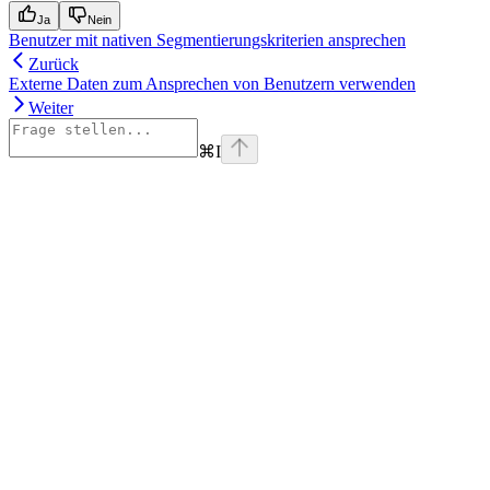
Ja
Nein
Benutzer mit nativen Segmentierungskriterien ansprechen
Zurück
Externe Daten zum Ansprechen von Benutzern verwenden
Weiter
⌘
I
Assistant
Responses
are
generated
using
AI
and
may
contain
mistakes.