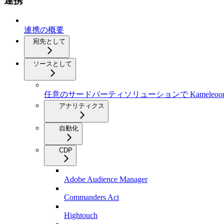
連携
連携の概要
宛先として
ソースとして
任意のサードパーティソリューションで Kameleo
アナリティクス
自動化
CDP
Adobe Audience Manager
Commanders Act
Hightouch