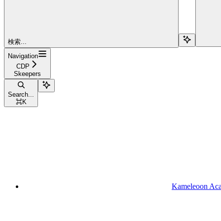
検索...
Navigation
CDP
Skeepers
Search...
⌘
K
Kameleoon Ac