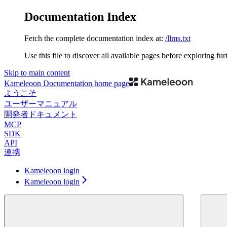
Documentation Index
Fetch the complete documentation index at:
/llms.txt
Use this file to discover all available pages before exploring fur
Skip to main content
Kameleoon Documentation
home page
ようこそ
ユーザーマニュアル
開発者ドキュメント
MCP
SDK
API
連携
Kameleoon login
Kameleoon login