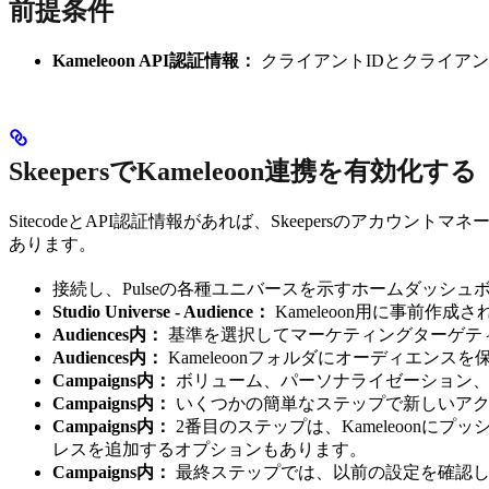
前提条件
Kameleoon API認証情報：
クライアントIDとクライア
SkeepersでKameleoon連携を有効化する
SitecodeとAPI認証情報があれば、Skeepersのアカウントマ
あります。
接続し、Pulseの各種ユニバースを示すホームダッシ
Studio Universe - Audience：
Kameleoon用に事前
Audiences内：
基準を選択してマーケティングターゲテ
Audiences内：
Kameleoonフォルダにオーディエンス
Campaigns内：
ボリューム、パーソナライゼーション、
Campaigns内：
いくつかの簡単なステップで新しいアクショ
Campaigns内：
2番目のステップは、Kameleoonに
レスを追加するオプションもあります。
Campaigns内：
最終ステップでは、以前の設定を確認し