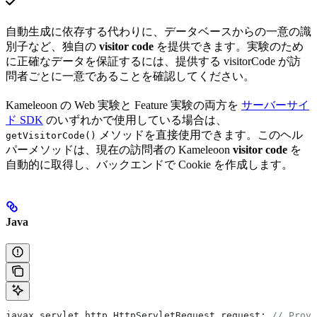
自動生成に依存する代わりに、データベースからの一意の識
別子など、独自の
visitor code
を提供できます。実験のため
に正確なデータを保証するには、提供する visitorCode が訪
問者ごとに一意であることを確認してください。
Kameleoon の Web 実験と Feature 実験の両方を
サーバーサイ
ド SDK
のいずれかで使用している場合は、
メソッドを直接使用できます。このヘル
getVisitorCode()
パーメソッドは、現在の訪問者の Kameleoon
visitor code
を
自動的に取得し、バックエンドで Cookie を作成します。
Java
javax
.
servlet
.
http
.
HttpServletRequest
 request
; 
// Provi