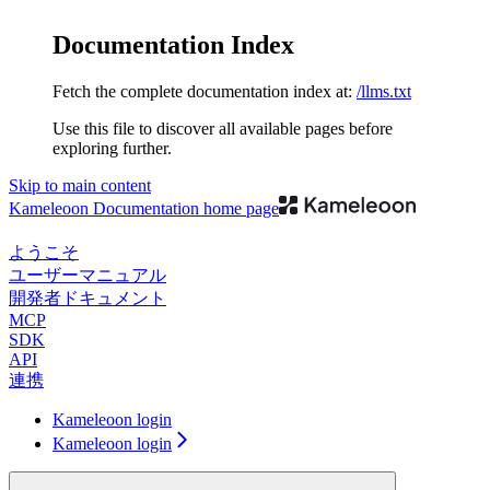
Documentation Index
Fetch the complete documentation index at:
/llms.txt
Use this file to discover all available pages before
exploring further.
Skip to main content
Kameleoon Documentation
home page
ようこそ
ユーザーマニュアル
開発者ドキュメント
MCP
SDK
API
連携
Kameleoon login
Kameleoon login