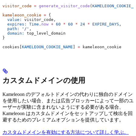
visitor_code
 =
 generate_visitor_code
(
KAMELEOON_COOKIE_V
kameleoon_cookie
 =
 {
  value:
 visitor_code,
  expires:
 Time
.
now
 +
 60
 *
 60
 *
 24
 *
 EXPIRE_DAYS
,
  path:
 '/'
,
  domain:
 top_level_domain
}
cookies[
KAMELEOON_COOKIE_NAME
] 
=
 kameleoon_cookie
カスタムドメインの使用
Kameleoon のデフォルトドメインの代わりに独自のドメイン
を使用したい場合、または広告ブロッカーによって一部のユ
ーザーが実験に含まれないようにする必要がある場合、
Kameleoon はカスタムドメインをセットアップして検出を回
避するためのプレミアムオプションを提供しています。
カスタムドメインを有効にする方法について詳しく学ぶ。