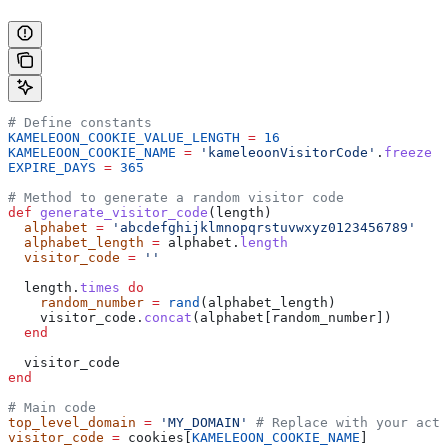
# Define constants
KAMELEOON_COOKIE_VALUE_LENGTH
 =
 16
KAMELEOON_COOKIE_NAME
 =
 'kameleoonVisitorCode'
.
freeze
EXPIRE_DAYS
 =
 365
# Method to generate a random visitor code
def
 generate_visitor_code
(
length
)
  alphabet
 =
 'abcdefghijklmnopqrstuvwxyz0123456789'
  alphabet_length
 =
 alphabet.
length
  visitor_code
 =
 ''
  length.
times
 do
    random_number
 =
 rand
(alphabet_length)
    visitor_code.
concat
(alphabet[random_number])
  end
  visitor_code
end
# Main code
top_level_domain
 =
 'MY_DOMAIN'
 # Replace with your actu
visitor_code
 =
 cookies[
KAMELEOON_COOKIE_NAME
]