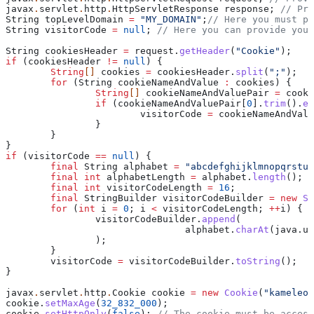
javax
.
servlet
.
http
.
HttpServletResponse
 response
; 
// Pro
String
 topLevelDomain
 =
 "MY_DOMAIN"
;
// Here you must pr
String
 visitorCode
 =
 null
; 
// Here you can provide your
String
 cookiesHeader
 =
 request
.
getHeader
(
"Cookie"
);
if
 (cookiesHeader 
!=
 null
) {
	String
[] 
cookies
 =
 cookiesHeader
.
split
(
";"
);
	for
 (
String
 cookieNameAndValue
 :
 cookies) {
		String
[] 
cookieNameAndValuePair
 =
 cooki
		if
 (cookieNameAndValuePair[
0
].
trim
().
eq
			visitorCode 
=
 cookieNameAndValu
		}
	}
}
if
 (visitorCode 
==
 null
) {
	final
 String
 alphabet
 =
 "abcdefghijklmnopqrstuv
	final
 int
 alphabetLength
 =
 alphabet
.
length
();
	final
 int
 visitorCodeLength
 =
 16
;
	final
 StringBuilder
 visitorCodeBuilder
 =
 new
 St
	for
 (
int
 i
 =
 0
; i 
<
 visitorCodeLength; 
++
i) {
		visitorCodeBuilder
.
append
(
				alphabet
.
charAt
(
java
.
ut
		);
	}
	visitorCode 
=
 visitorCodeBuilder
.
toString
();
}
javax
.
servlet
.
http
.
Cookie
 cookie
 =
 new
 Cookie
(
"kameleoo
cookie
.
setMaxAge
(
32_832_000
);
cookie
.
setHttpOnly
(
false
); 
// The cookie must be access