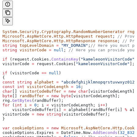
System
.
Security
.
Cryptography
.
RandomNumberGenerator
 rng
;
Microsoft
.
AspNetCore
.
Http
.
HttpRequest
 request
; 
// Provi
Microsoft
.
AspNetCore
.
Http
.
HttpResponse
 response
; 
// Pro
string
 topLevelDomain
 =
 "MY_DOMAIN"
;
// Here you must pr
string
 visitorCode
 =
 null
; 
// Here you can provide your
if
 (
request
.
Cookies
.
ContainsKey
(
"kameleoonVisitorCode"
)
visitorCode
 =
 request
.
Cookies
[
"kameleoonVisitorCode"
];
if
 (
visitorCode
 ==
 null
)
{
const
 string
 alphabet
 =
 "abcdefghijklmnopqrstuvwxyz0123
const
 int
 visitorCodeLength
 =
 16
;
char
[] 
visitorCodeBuffer
 =
 new
 char
[
visitorCodeLength
];
byte
[] 
randBuffer
 =
 new
 byte
[
visitorCodeLength
];
rng
.
GetBytes
(
randBuffer
);
for
 (
int
 i
 =
 0
; 
i
 <
 visitorCodeLength
; 
i
++
)
    visitorCodeBuffer
[
i
] 
=
 alphabet
[
randBuffer
[
i
] 
%
 alp
visitorCode
 =
 new
 string
(
visitorCodeBuffer
);
}
var
 cookieOptions
 =
 new
 Microsoft
.
AspNetCore
.
Http
.
Cooki
cookieOptions
.
Expires
 =
 DateTime
.
Now
.
AddSeconds
(
32_832_