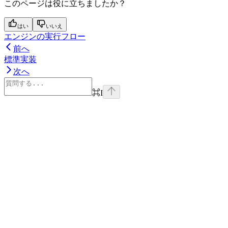
このページは役に立ちましたか？
はい
いいえ
エンジンの実行フロー
前へ
標準実装
次へ
⌘
I
Assistant
Responses
are
generated
using
AI
and
may
contain
mistakes.