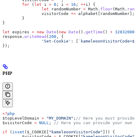
	for
 (
let
 i
 =
 0
; 
i
 <
 16
; 
++
i
) {
		let
 randomNumber
 =
 Math
.
floor
(
Math
.
rand
		visitorCode
 +=
 alphabet
[
randomNumber
];
	}
}
let
 expires
 =
 new
 Date
(
new
 Date
().
getTime
() 
+
 328320000
response
.
writeHead
(
200
, {
		'Set-Cookie'
:
 [
`kameleoonVisitorCode=
${
});
PHP
<?
php
$topLevelDomain
 =
 "MY_DOMAIN"
;
// Here you must provide 
$visitorCode
 =
 NULL
; 
// Here you can provide your own i
if
 (
isset
(
$_COOKIE
[
"kameleoonVisitorCode"
])) {
	$visitorCode
 =
 $_COOKIE
[
"kameleoonVisitorCode"
]