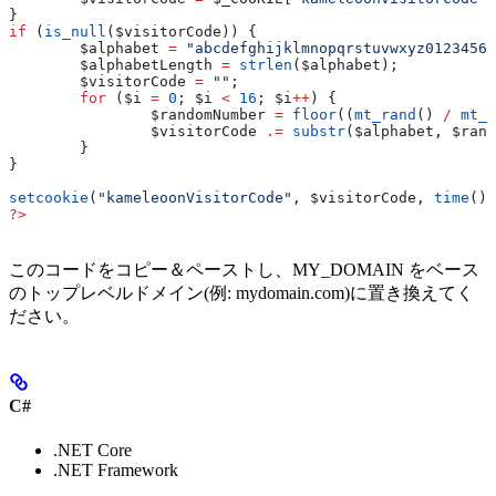
}
if
 (
is_null
(
$visitorCode
)) {
	$alphabet
 =
 "abcdefghijklmnopqrstuvwxyz01234567
	$alphabetLength
 =
 strlen
(
$alphabet
);
	$visitorCode
 =
 ""
;
	for
 (
$i
 =
 0
; 
$i
 <
 16
; 
$i
++
) {
		$randomNumber
 =
 floor
((
mt_rand
() 
/
 mt_g
		$visitorCode
 .=
 substr
(
$alphabet
, 
$rand
	}
}
setcookie
(
"kameleoonVisitorCode"
, 
$visitorCode
, 
time
() 
?>
このコードをコピー＆ペーストし、MY_DOMAIN をベース
のトップレベルドメイン(例: mydomain.com)に置き換えてく
ださい。
C#
.NET Core
.NET Framework