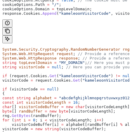
cookieOptions
.
HttpOnly
 =
 false
; 
// The cookie must be a
cookieOptions
.
Path
 =
 "/"
;
cookieOptions
.
Domain
 =
 topLevelDomain
;
response
.
Cookies
.
Append
(
"kameleoonVisitorCode"
, 
visitor
System
.
Security
.
Cryptography
.
RandomNumberGenerator
 rng
;
System
.
Web
.
HttpRequest
 request
; 
// Provide a reference 
System
.
Web
.
HttpResponse
 response
; 
// Provide a referenc
string
 topLevelDomain
 =
 "MY_DOMAIN"
;
// Here you must pr
string
 visitorCode
 =
 null
; 
// Here you can provide your
if
 (
request
.
Cookies
.
Get
(
"kameleoonVisitorCode"
) 
!=
 null
visitorCode
 =
 request
.
Cookies
.
Get
(
"kameleoonVisitorCode
if
 (
visitorCode
 ==
 null
)
{
const
 string
 alphabet
 =
 "abcdefghijklmnopqrstuvwxyz0123
const
 int
 visitorCodeLength
 =
 16
;
char
[] 
visitorCodeBuffer
 =
 new
 char
[
visitorCodeLength
];
byte
[] 
randBuffer
 =
 new
 byte
[
visitorCodeLength
];
rng
.
GetBytes
(
randBuffer
);
for
 (
int
 i
 =
 0
; 
i
 <
 visitorCodeLength
; 
i
++
)
    visitorCodeBuffer
[
i
] 
=
 alphabet
[
randBuffer
[
i
] 
%
 alp
visitorCode
 =
 new
 string
(
visitorCodeBuffer
);