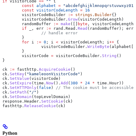
if
 visitorCode
 ==
 ""
 {
	const
 alphabet
 =
 "abcdefghijklmnopqrstuvwxyz01
	const
 visitorCodeLength
 =
 16
	visitorCodeBuilder
 :=
 strings
.
Builder
{}
	visitorCodeBuilder
.
Grow
(
visitorCodeLength
)
	randomBuffer
 :=
 make
([]
byte
, 
visitorCodeLength
)
	if
 _
, 
err
 :=
 rand
.
Read
.
Read
(
randomBuffer
); 
err
 
		// handle error
	}
	for
 i
 :=
 0
; 
i
 <
 visitorCodeLength
; 
i
++
 {
		visitorCodeBuilder
.
WriteByte
(
alphabet
[
r
	}
	visitorCode
 =
 visitorCodeBuilder
.
String
()
}
ck
 :=
 fasthttp
.
AcquireCookie
()
ck
.
SetKey
(
"kameleoonVisitorCode"
)
ck
.
SetValue
(
visitorCode
)
ck
.
SetExpire
(
time
.
Now
().
Add
(
380
 *
 24
 *
 time
.
Hour
))
ck
.
SetHTTPOnly
(
false
) 
// The cookie must be accessible 
ck
.
SetPath
(
"/"
)
ck
.
SetDomain
(
topLevelDomain
)
response
.
Header
.
SetCookie
(
ck
)
fasthttp
.
ReleaseCookie
(
ck
)
Python