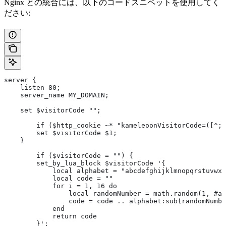
Nginx との統合には、以下のコードスニペットを使用してく
ださい:
server {
    listen 80;
    server_name MY_DOMAIN;
    set $visitorCode "";
        if ($http_cookie ~* "kameleoonVisitorCode=([^;]
        set $visitorCode $1;
    }
        if ($visitorCode = "") {
        set_by_lua_block $visitorCode '{
            local alphabet = "abcdefghijklmnopqrstuvwxy
            local code = "" 
            for i = 1, 16 do
                local randomNumber = math.random(1, #al
                code = code .. alphabet:sub(randomNumbe
            end
            return code
        }';