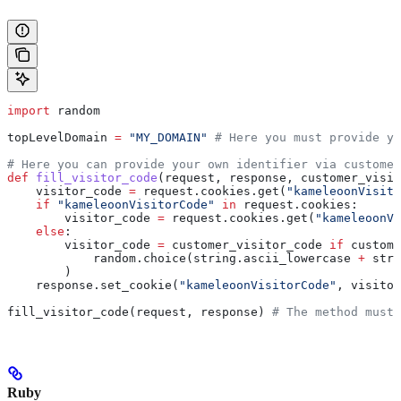
import
 random
topLevelDomain 
=
 "MY_DOMAIN"
 # Here you must provide yo
# Here you can provide your own identifier via customer
def
 fill_visitor_code
(
request
, 
response
, 
customer_visit
    visitor_code 
=
 request.cookies.get(
"kameleoonVisito
    if
 "kameleoonVisitorCode"
 in
 request.cookies:
        visitor_code 
=
 request.cookies.get(
"kameleoonVi
    else
:
        visitor_code 
=
 customer_visitor_code 
if
 custome
            random.choice(string.ascii_lowercase 
+
 stri
        )
    response.set_cookie(
"kameleoonVisitorCode"
, visitor
fill_visitor_code(request, response) 
# The method must 
Ruby