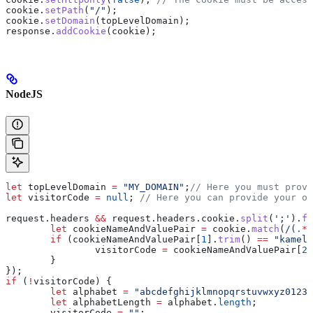
cookie
.
setPath
(
"/"
);
cookie
.
setDomain
(topLevelDomain);
response
.
addCookie
(cookie);
NodeJS
let
 topLevelDomain
 =
 "MY_DOMAIN"
;
// Here you must provi
let
 visitorCode
 =
 null
; 
// Here you can provide your ow
request
.
headers
 &&
 request
.
headers
.
cookie
.
split
(
';'
).
fo
	let
 cookieNameAndValuePair
 =
 cookie
.
match
(
/
(
.
*?
	if
 (
cookieNameAndValuePair
[
1
].
trim
() 
==
 "kamele
		visitorCode
 =
 cookieNameAndValuePair
[
2
]
	}
});
if
 (
!
visitorCode
) {
	let
 alphabet
 =
 "abcdefghijklmnopqrstuvwxyz01234
	let
 alphabetLength
 =
 alphabet
.
length
;
	visitorCode
 =
 ""
;