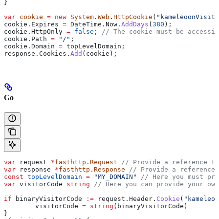
}
var
 cookie
 =
 new
 System
.
Web
.
HttpCookie
(
"kameleoonVisito
cookie
.
Expires
 =
 DateTime
.
Now
.
AddDays
(
380
);
cookie
.
HttpOnly
 =
 false
; 
// The cookie must be accessib
cookie
.
Path
 =
 "/"
;
cookie
.
Domain
 =
 topLevelDomain
;
response
.
Cookies
.
Add
(
cookie
);
Go
var
 request
 *
fasthttp
.
Request
 // Provide a reference to
var
 response
 *
fasthttp
.
Response
 // Provide a reference 
const
 topLevelDomain
 =
 "MY_DOMAIN"
 // Here you must pro
var
 visitorCode
 string
 // Here you can provide your own
if
 binaryVisitorCode
 :=
 request
.
Header
.
Cookie
(
"kameleoo
	visitorCode
 =
 string
(
binaryVisitorCode
)
}