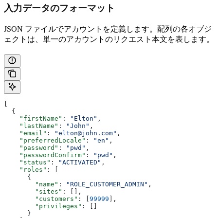
入力データのフォーマット
JSON ファイルでアカウントを定義します。配列の各オブジ
ェクトは、単一のアカウントのリクエスト本文を表します。
[
  {
    "firstName"
: 
"Elton"
,
    "lastName"
: 
"John"
,
    "email"
: 
"elton@john.com"
,
    "preferredLocale"
: 
"en"
,
    "password"
: 
"pwd"
,
    "passwordConfirm"
: 
"pwd"
,
    "status"
: 
"ACTIVATED"
,
    "roles"
: [
      {
        "name"
: 
"ROLE_CUSTOMER_ADMIN"
,
        "sites"
: [],
        "customers"
: [
99999
],
        "privileges"
: []
      }