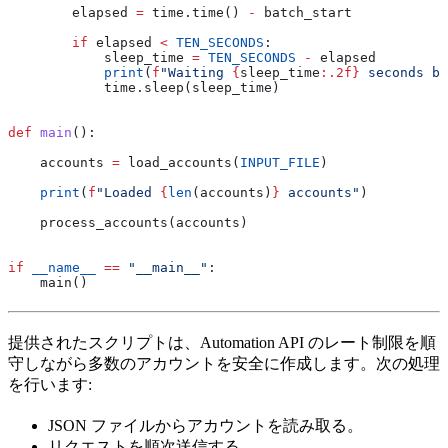
        elapsed 
=
 time.time() 
-
 batch_start
        if
 elapsed 
<
 TEN_SECONDS
:
            sleep_time 
=
 TEN_SECONDS
 -
 elapsed
            print
(
f
"Waiting 
{
sleep_time
:.2f}
 seconds be
            time.sleep(sleep_time)
def
 main
():
    accounts 
=
 load_accounts(
INPUT_FILE
)
    print
(
f
"Loaded 
{
len
(accounts)
}
 accounts"
)
    process_accounts(accounts)
if
 __name__
 ==
 "__main__"
:
    main()
提供されたスクリプトは、Automation API のレート制限を順
守しながら多数のアカウントを安全に作成します。次の処理
を行います:
JSON ファイルからアカウントを読み取る。
リクエストを順次送信する。