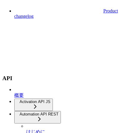
Product
changelog
API
概要
Activation API JS
Automation API REST
はじめに