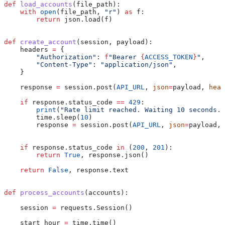
def
 load_accounts
(
file_path
):
    with
 open
(file_path, 
"r"
) 
as
 f:
        return
 json.load(f)
def
 create_account
(
session
, 
payload
):
    headers 
=
 {
        "Authorization"
: 
f
"Bearer 
{
ACCESS_TOKEN
}
"
,
        "Content-Type"
: 
"application/json"
,
    }
    response 
=
 session.post(
API_URL
, 
json
=
payload, 
head
    if
 response.status_code 
==
 429
:
        print
(
"Rate limit reached. Waiting 10 seconds..
        time.sleep(
10
)
        response 
=
 session.post(
API_URL
, 
json
=
payload, 
    if
 response.status_code 
in
 (
200
, 
201
):
        return
 True
, response.json()
    return
 False
, response.text
def
 process_accounts
(
accounts
):
    session 
=
 requests.Session()
    start_hour 
=
 time.time()