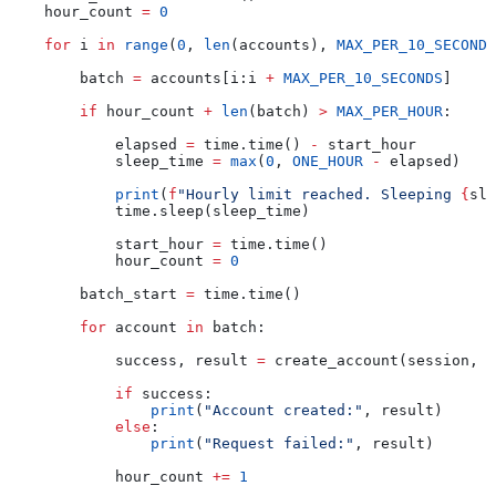
    hour_count 
=
 0
    for
 i 
in
 range
(
0
, 
len
(accounts), 
MAX_PER_10_SECONDS
        batch 
=
 accounts[i:i 
+
 MAX_PER_10_SECONDS
]
        if
 hour_count 
+
 len
(batch) 
>
 MAX_PER_HOUR
:
            elapsed 
=
 time.time() 
-
 start_hour
            sleep_time 
=
 max
(
0
, 
ONE_HOUR
 -
 elapsed)
            print
(
f
"Hourly limit reached. Sleeping 
{
sle
            time.sleep(sleep_time)
            start_hour 
=
 time.time()
            hour_count 
=
 0
        batch_start 
=
 time.time()
        for
 account 
in
 batch:
            success, result 
=
 create_account(session, a
            if
 success:
                print
(
"Account created:"
, result)
            else
:
                print
(
"Request failed:"
, result)
            hour_count 
+=
 1