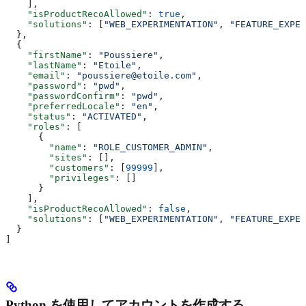
    ],
    "isProductRecoAllowed"
: 
true
,
    "solutions"
: [
"WEB_EXPERIMENTATION"
, 
"FEATURE_EXPER
  },
  {
    "firstName"
: 
"Poussiere"
,
    "lastName"
: 
"Etoile"
,
    "email"
: 
"poussiere@etoile.com"
,
    "password"
: 
"pwd"
,
    "passwordConfirm"
: 
"pwd"
,
    "preferredLocale"
: 
"en"
,
    "status"
: 
"ACTIVATED"
,
    "roles"
: [
      {
        "name"
: 
"ROLE_CUSTOMER_ADMIN"
,
        "sites"
: [],
        "customers"
: [
99999
],
        "privileges"
: []
      }
    ],
    "isProductRecoAllowed"
: 
false
,
    "solutions"
: [
"WEB_EXPERIMENTATION"
, 
"FEATURE_EXPER
  }
]
Python を使用してアカウントを作成する