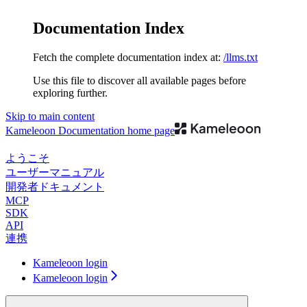
Documentation Index
Fetch the complete documentation index at:
/llms.txt
Use this file to discover all available pages before
exploring further.
Skip to main content
Kameleoon Documentation
home page
ようこそ
ユーザーマニュアル
開発者ドキュメント
MCP
SDK
API
連携
Kameleoon login
Kameleoon login