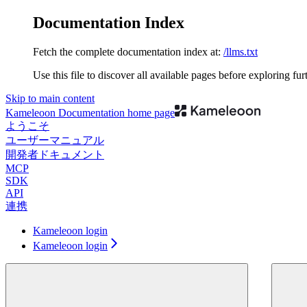
Documentation Index
Fetch the complete documentation index at:
/llms.txt
Use this file to discover all available pages before exploring fur
Skip to main content
Kameleoon Documentation
home page
ようこそ
ユーザーマニュアル
開発者ドキュメント
MCP
SDK
API
連携
Kameleoon login
Kameleoon login