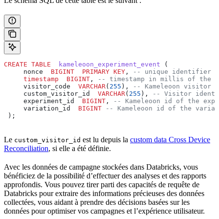
Le schéma SQL de cette table est le suivant :
CREATE
 TABLE
  kameleoon_experiment_event
 (
     nonce  
BIGINT
  PRIMARY KEY
, 
-- unique identifier o
     timestamp
  BIGINT
, 
-- timestamp in millis of the e
     visitor_code  
VARCHAR
(
255
), 
-- Kameleoon visitor i
     custom_visitor_id  
VARCHAR
(
255
), 
-- Visitor identi
     experiment_id  
BIGINT
, 
-- Kameleoon id of the expe
     variation_id  
BIGINT
 -- Kameleoon id of the variat
 );
Le
est lu depuis la
custom data Cross Device
custom_visitor_id
Reconciliation
, si elle a été définie.
Avec les données de campagne stockées dans Databricks, vous
bénéficiez de la possibilité d’effectuer des analyses et des rapports
approfondis. Vous pouvez tirer parti des capacités de requête de
Databricks pour extraire des informations précieuses des données
collectées, vous aidant à prendre des décisions basées sur les
données pour optimiser vos campagnes et l’expérience utilisateur.