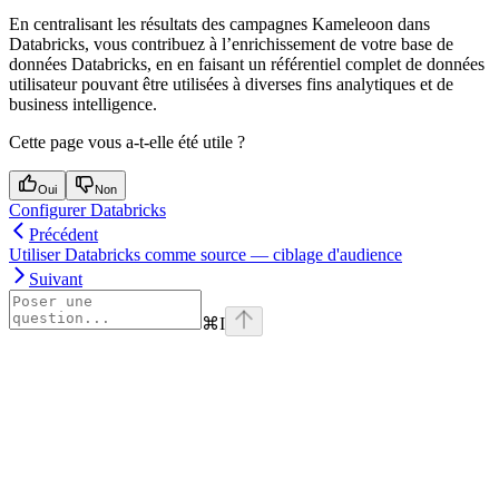
En centralisant les résultats des campagnes Kameleoon dans
Databricks, vous contribuez à l’enrichissement de votre base de
données Databricks, en en faisant un référentiel complet de données
utilisateur pouvant être utilisées à diverses fins analytiques et de
business intelligence.
Cette page vous a-t-elle été utile ?
Oui
Non
Configurer Databricks
Précédent
Utiliser Databricks comme source — ciblage d'audience
Suivant
⌘
I
Assistant
Responses
are
generated