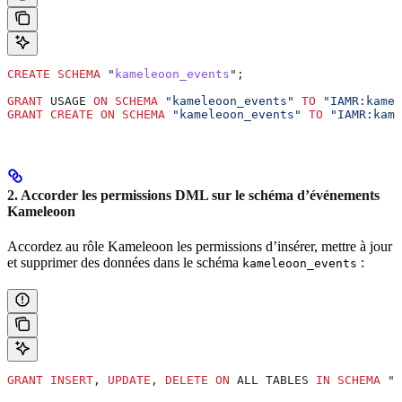
CREATE
 SCHEMA
 "
kameleoon_events
";
GRANT
 USAGE 
ON
 SCHEMA
 "kameleoon_events"
 TO
 "IAMR:kamel
GRANT
 CREATE
 ON
 SCHEMA
 "kameleoon_events"
 TO
 "IAMR:kame
2. Accorder les permissions DML sur le schéma d’événements
Kameleoon
Accordez au rôle Kameleoon les permissions d’insérer, mettre à jour
et supprimer des données dans le schéma
:
kameleoon_events
GRANT
 INSERT
, 
UPDATE
, 
DELETE
 ON
 ALL TABLES 
IN
 SCHEMA
 "k