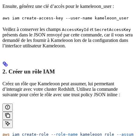
Ensuite, générez une clé d’accès pour le kameleoon_user :
aws iam create-access-key --user-name kameleoon_user
Veillez à conserver les champs
et
AccessKeyId
SecretAccessKey
présents dans le JSON renvoyé par cette commande, car il vous sera
demandé de les fournir à Kameleoon lors de la configuration dans
l’interface utilisateur Kameleoon.
2. Créer un rôle IAM
Créez un rôle que Kameleoon peut assumer, lui permettant
d’interagir avec votre cluster Redshift. Utilisez la commande
suivante pour créer le rôle avec une trust policy JSON inline :
aws
 iam
 create-role
 --role-name
 kameleoon_role
 --assume