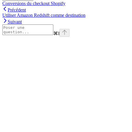
Conversions du checkout Shopify
Précédent
Utiliser Amazon Redshift comme destination
Suivant
⌘
I
Assistant
Responses
are
generated
using
AI
and
may
contain
mistakes.