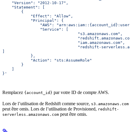
    "Version": "2012-10-17",
    "Statement": [
        {
            "Effect": "Allow",
            "Principal": {
                "AWS": "arn:aws:iam::{account_id}:user/
                "Service": [
    				"s3.amazonaws.com",
    				"redshift.amazonaws.co
   				"iam.amazonaws.com",
    				"redshift-serverless
]
            },
            "Action": "sts:AssumeRole"
        }
    ]
}'
Remplacez
par votre ID de compte AWS.
{account_id}
Lors de l’utilisation de Redshift comme source,
s3.amazonaws.com
peut être omis. Lors de l’utilisation de Provisioned,
redshift-
peut être omis.
serverless.amazonaws.com