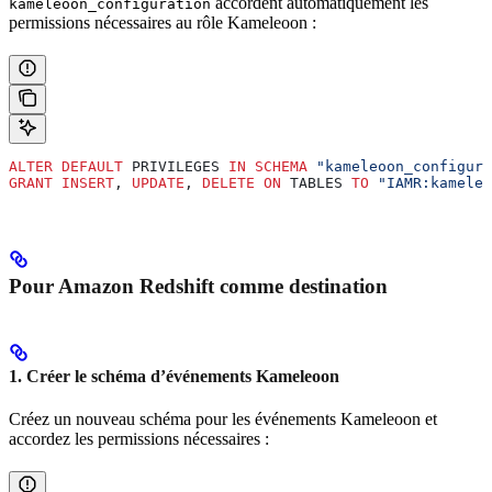
accordent automatiquement les
kameleoon_configuration
permissions nécessaires au rôle Kameleoon :
ALTER
 DEFAULT
 PRIVILEGES 
IN
 SCHEMA
 "kameleoon_configura
GRANT
 INSERT
, 
UPDATE
, 
DELETE
 ON
 TABLES 
TO
 "IAMR:kameleo
Pour Amazon Redshift comme destination
1. Créer le schéma d’événements Kameleoon
Créez un nouveau schéma pour les événements Kameleoon et
accordez les permissions nécessaires :