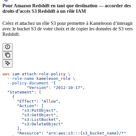
Pour Amazon Redshift en tant que destination — accorder des
droits d’accès S3 Redshift à un rôle IAM
Créez et attachez un rôle S3 pour permettre à Kameleoon d’interagir
avec le bucket S3 de votre choix et de copier les données de S3 vers
Redshift.
aws
 iam
 attach-role-policy
 \
  --role-name
 kameleoon_role
 \
  --policy-document
 '{
  	  "Version": "2012-10-17",
  "Statement": [
    {
      "Effect": "Allow",
      "Action": [
        "s3:PutObject",
        "s3:GetObject",
        "s3:ListBucket",
        "s3:DeleteObject"
      ],
      "Resource": "arn:aws:s3:::{s3_bucket_name}/*"