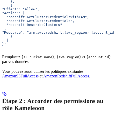
    },
    {
"Effect": "Allow",
"Action": [
  "redshift:GetClusterCredentialsWithIAM",
  "redshift:GetClusterCredentials",
  "redshift:DescribeClusters"
],
"Resource": "arn:aws:redshift:{aws_region}:{account_id}
    }
  ]
}'
Remplacez
,
et
{s3_bucket_name}
{aws_region}
{account_id}
par vos données.
Vous pouvez aussi utiliser les politiques existantes
AmazonS3FullAccess
et
AmazonRedshiftFullAccess
.
Étape 2 : Accorder des permissions au
rôle Kameleoon