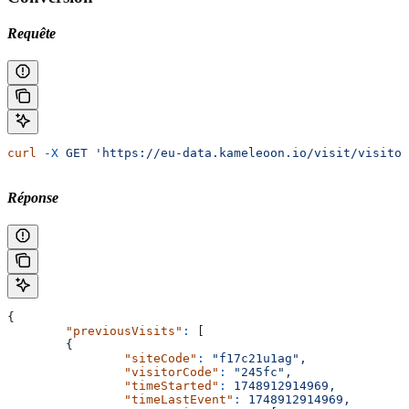
Requête
curl
 -X
 GET
 'https://eu-data.kameleoon.io/visit/visitor
Réponse
{
	"previousVisits"
:
 [
    	{
        	"siteCode"
:
 "f17c21u1ag",
        	"visitorCode"
:
 "245fc",
        	"timeStarted"
:
 1748912914969,
        	"timeLastEvent"
:
 1748912914969,