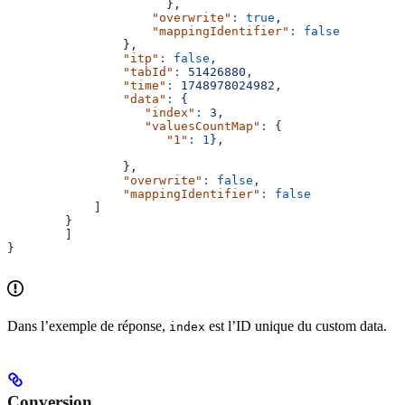
                      },
                    "overwrite"
:
 true
,
                    "mappingIdentifier"
:
 false
                },
                "itp"
:
 false
,
                "tabId"
:
 51426880,
                "time"
:
 1748978024982,
                "data"
:
 {
                   "index"
:
 3,
                   "valuesCountMap"
:
 {
                      "1"
:
 1
},
                },
                "overwrite"
:
 false
,
                "mappingIdentifier"
:
 false
            ]
    	}
	]
}
Dans l’exemple de réponse,
est l’ID unique du custom data.
index
Conversion