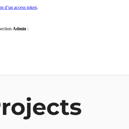
on d’un access token
.
section
Admin
: