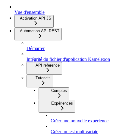
Vue d'ensemble
Activation API JS
Automation API REST
Démarrer
Intégrité du fichier d'application Kameleoon
API reference
Tutoriels
Comptes
Expériences
Créer une nouvelle expérience
Créer un test multivariate