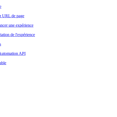
e
par URL de page
lancer une expérience
iation de l'expérience
s
l'Automation API
able