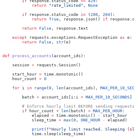
        if
 response.status_code 
==
 429
:
            return
 "rate_limited"
, 
None
        if
 response.status_code 
in
 (
200
, 
204
):
            return
 True
, response.json() 
if
 response.co
        return
 False
, response.text
    except
 requests.exceptions.RequestException 
as
 e:
        return
 False
, 
str
(e)
def
 process_accounts
(
account_ids
):
    session 
=
 requests.Session()
    start_hour 
=
 time.monotonic()
    hour_count 
=
 0
    for
 i 
in
 range
(
0
, 
len
(account_ids), 
MAX_PER_10_SECO
        batch 
=
 account_ids[i:i 
+
 MAX_PER_10_SECONDS
]
        # Enforce hourly limit BEFORE sending requests
        if
 hour_count 
+
 len
(batch) 
>
 MAX_PER_HOUR
:
            elapsed 
=
 time.monotonic() 
-
 start_hour
            sleep_time 
=
 max
(
0
, 
ONE_HOUR
 -
 elapsed)
            print
(
f
"Hourly limit reached. Sleeping 
{
sle
            time.sleep(sleep_time)