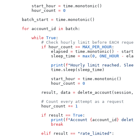
            start_hour 
=
 time.monotonic()
            hour_count 
=
 0
        batch_start 
=
 time.monotonic()
        for
 account_id 
in
 batch:
            while
 True
:
                # Check hourly limit before EACH reques
                if
 hour_count 
>=
 MAX_PER_HOUR
:
                    elapsed 
=
 time.monotonic() 
-
 start_
                    sleep_time 
=
 max
(
0
, 
ONE_HOUR
 -
 elap
                    print
(
f
"Hourly limit reached. Sleep
                    time.sleep(sleep_time)
                    start_hour 
=
 time.monotonic()
                    hour_count 
=
 0
                result, data 
=
 delete_account(session, 
                # Count every attempt as a request
                hour_count 
+=
 1
                if
 result 
==
 True
:
                    print
(
f
"Account 
{
account_id
}
 delete
                    break
                elif
 result 
==
 "rate_limited"
: