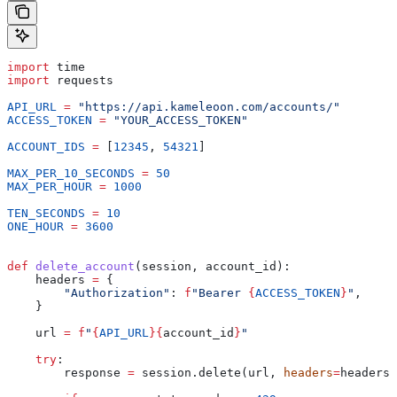
import
 time
import
 requests
API_URL
 =
 "https://api.kameleoon.com/accounts/"
ACCESS_TOKEN
 =
 "YOUR_ACCESS_TOKEN"
ACCOUNT_IDS
 =
 [
12345
, 
54321
]
MAX_PER_10_SECONDS
 =
 50
MAX_PER_HOUR
 =
 1000
TEN_SECONDS
 =
 10
ONE_HOUR
 =
 3600
def
 delete_account
(
session
, 
account_id
):
    headers 
=
 {
        "Authorization"
: 
f
"Bearer 
{
ACCESS_TOKEN
}
"
,
    }
    url 
=
 f
"
{
API_URL
}{
account_id
}
"
    try
:
        response 
=
 session.delete(url, 
headers
=
headers)