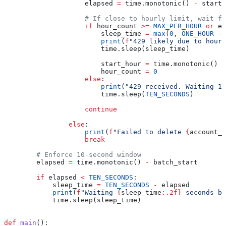
                    elapsed 
=
 time.monotonic() 
-
 start_
                    # If close to hourly limit, wait fo
                    if
 hour_count 
>=
 MAX_PER_HOUR
 or
 el
                        sleep_time 
=
 max
(
0
, 
ONE_HOUR
 -
 
                        print
(
f
"429 likely due to hourl
                        time.sleep(sleep_time)
                        start_hour 
=
 time.monotonic()
                        hour_count 
=
 0
                    else
:
                        print
(
"429 received. Waiting 10
                        time.sleep(
TEN_SECONDS
)
                    continue
                else
:
                    print
(
f
"Failed to delete 
{
account_i
                    break
        # Enforce 10-second window
        elapsed 
=
 time.monotonic() 
-
 batch_start
        if
 elapsed 
<
 TEN_SECONDS
:
            sleep_time 
=
 TEN_SECONDS
 -
 elapsed
            print
(
f
"Waiting 
{
sleep_time
:.2f}
 seconds be
            time.sleep(sleep_time)
def
 main
():