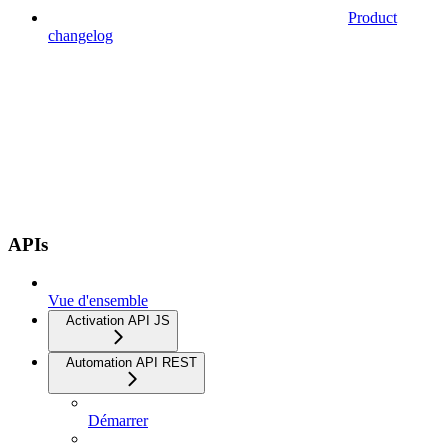
Product
changelog
APIs
Vue d'ensemble
Activation API JS
Automation API REST
Démarrer