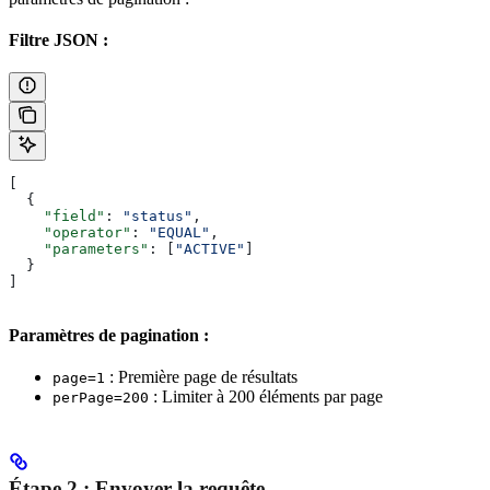
Filtre JSON :
[
  {
    "field"
: 
"status"
,
    "operator"
: 
"EQUAL"
,
    "parameters"
: [
"ACTIVE"
]
  }
]
Paramètres de pagination :
: Première page de résultats
page=1
: Limiter à 200 éléments par page
perPage=200
Étape 2 : Envoyer la requête