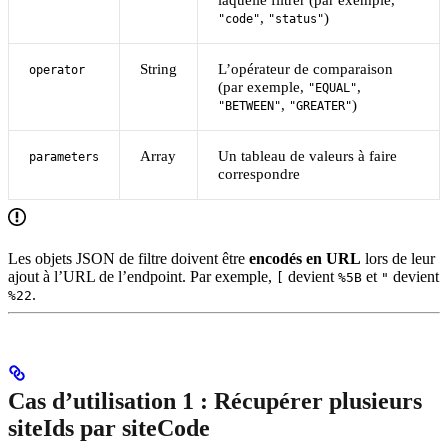
,
)
"code"
"status"
String
L’opérateur de comparaison
operator
(par exemple,
,
"EQUAL"
,
)
"BETWEEN"
"GREATER"
Array
Un tableau de valeurs à faire
parameters
correspondre
Les objets JSON de filtre doivent être
encodés en URL
lors de leur
ajout à l’URL de l’endpoint. Par exemple,
devient
et
devient
[
%5B
"
.
%22
Cas d’utilisation 1 : Récupérer plusieurs
siteIds par siteCode