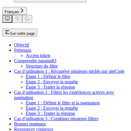
Français
Sur cette page
Objectif
Prérequis
Access token
Comprendre paramsIO
Structure du filtre
Cas d’utilisation 1 : Récupérer plusieurs siteIds par siteCode
Étape 1 : Définir le filtre
Étape 2 : Envoyer la requête
Étape 3 : Traiter la réponse
Cas d’utilisation 2 : Filtrer les expériences actives avec
pagination
Étape 1 : Définir le filtre et la pagination
Étape 2 : Envoyer la requête
Étape 3 : Traiter la réponse
Cas d’utilisation 3 : Combiner plusieurs filtres
Bonnes pratiques
Ressources connexes