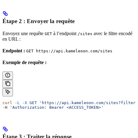
Étape 2 : Envoyer la requête
Envoyez une requête
à l’endpoint
avec le filtre encodé
GET
/sites
en URL :
Endpoint :
GET https://api.kameleoon.com/sites
Exemple de requête :
curl
 -L
 -X
 GET
 'https://api.kameleoon.com/sites?filter=
-H 
'Authorization: Bearer <ACCESS_TOKEN>'
Étape 3 : Traiter la réponse