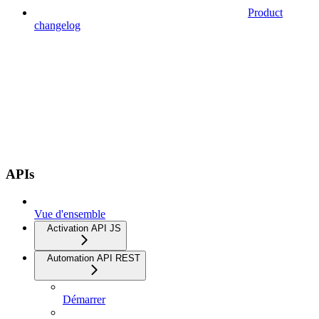
Product
changelog
APIs
Vue d'ensemble
Activation API JS
Automation API REST
Démarrer