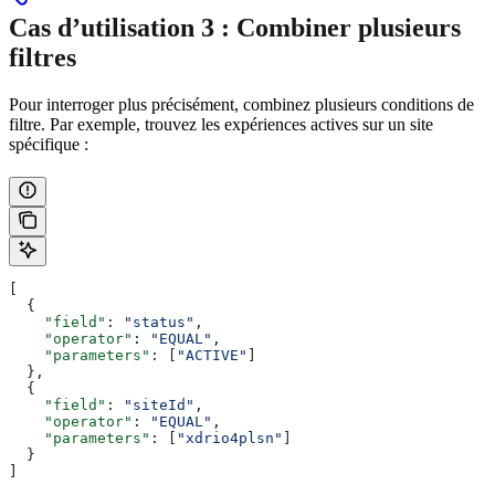
Cas d’utilisation 3 : Combiner plusieurs
filtres
Pour interroger plus précisément, combinez plusieurs conditions de
filtre. Par exemple, trouvez les expériences actives sur un site
spécifique :
[
  {
    "field"
: 
"status"
,
    "operator"
: 
"EQUAL"
,
    "parameters"
: [
"ACTIVE"
]
  },
  {
    "field"
: 
"siteId"
,
    "operator"
: 
"EQUAL"
,
    "parameters"
: [
"xdrio4plsn"
]
  }
]