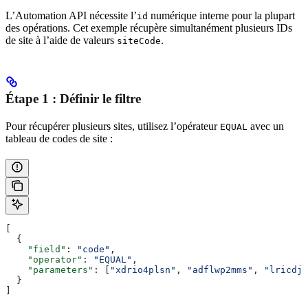
L’Automation API nécessite l’
numérique interne pour la plupart
id
des opérations. Cet exemple récupère simultanément plusieurs IDs
de site à l’aide de valeurs
.
siteCode
Étape 1 : Définir le filtre
Pour récupérer plusieurs sites, utilisez l’opérateur
avec un
EQUAL
tableau de codes de site :
[
  {
    "field"
: 
"code"
,
    "operator"
: 
"EQUAL"
,
    "parameters"
: [
"xdrio4plsn"
, 
"adflwp2mms"
, 
"lricdj5
  }
]