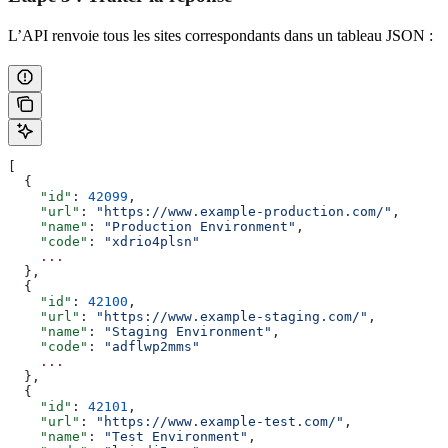
L’API renvoie tous les sites correspondants dans un tableau JSON :
[
  {
    "id"
: 
42099
,
    "url"
: 
"https://www.example-production.com/"
,
    "name"
: 
"Production Environment"
,
    "code"
: 
"xdrio4plsn"
    ...
  },
  {
    "id"
: 
42100
,
    "url"
: 
"https://www.example-staging.com/"
,
    "name"
: 
"Staging Environment"
,
    "code"
: 
"adflwp2mms"
    ...
  },
  {
    "id"
: 
42101
,
    "url"
: 
"https://www.example-test.com/"
,
    "name"
: 
"Test Environment"
,