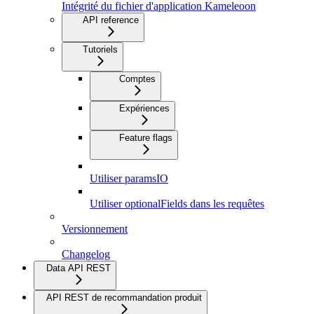
Intégrité du fichier d'application Kameleoon
API reference
Tutoriels
Comptes
Expériences
Feature flags
Utiliser paramsIO
Utiliser optionalFields dans les requêtes
Versionnement
Changelog
Data API REST
API REST de recommandation produit