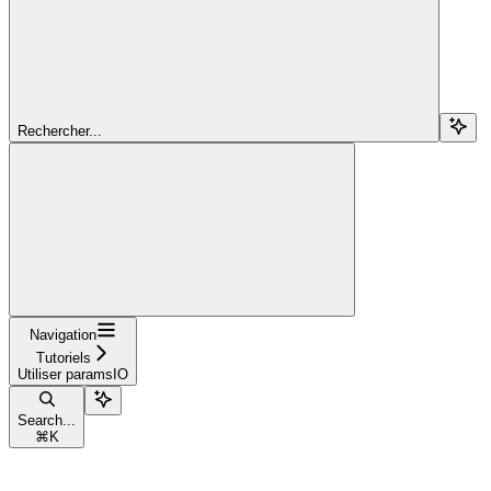
Rechercher...
Navigation
Tutoriels
Utiliser paramsIO
Search...
⌘
K