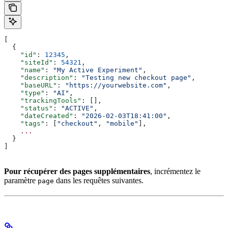
[
  {
    "id"
: 
12345
,
    "siteId"
: 
54321
,
    "name"
: 
"My Active Experiment"
,
    "description"
: 
"Testing new checkout page"
,
    "baseURL"
: 
"https://yourwebsite.com"
,
    "type"
: 
"AI"
,
    "trackingTools"
: [],
    "status"
: 
"ACTIVE"
,
    "dateCreated"
: 
"2026-02-03T18:41:00"
,
    "tags"
: [
"checkout"
, 
"mobile"
],
    ...
  }
]
Pour récupérer des pages supplémentaires
, incrémentez le
paramètre
dans les requêtes suivantes.
page