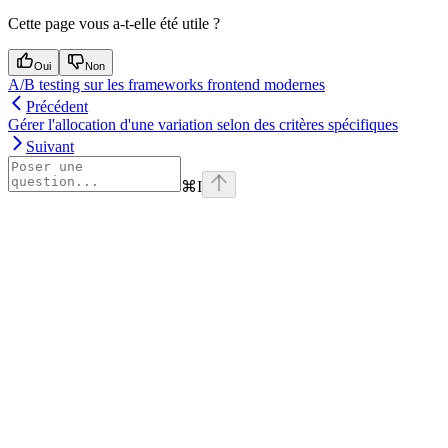
Cette page vous a-t-elle été utile ?
Oui
Non
A/B testing sur les frameworks frontend modernes
Précédent
Gérer l'allocation d'une variation selon des critères spécifiques
Suivant
⌘
I
Assistant
Responses
are
generated
using
AI
and
may
contain
mistakes.