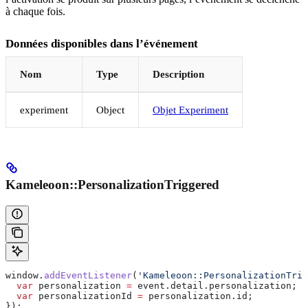
à chaque fois.
Données disponibles dans l’événement
Nom
Type
Description
experiment
Object
Objet Experiment
Kameleoon::PersonalizationTriggered
window
.
addEventListener
(
'Kameleoon::PersonalizationTrig
  var
 personalization
 =
 event
.
detail
.
personalization
;
  var
 personalizationId
 =
 personalization
.
id
;
});