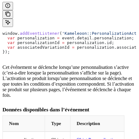
window
.
addEventListener
(
'Kameleoon::PersonalizationActi
  var
 personalization
 =
 event
.
detail
.
personalization
;
  var
 personalizationId
 =
 personalization
.
id
;
  var
 associatedVariationId
 =
 personalization
.
associate
});
Cet événement se déclenche lorsqu’une personnalisation s’active
(c’est-a-dire lorsque la personnalisation s’affiche sur la page).
L’activation se produit lorsqu’une personnalisation se déclenche et
que toutes les conditions d’exposition correspondent. Si l’activation
se produit sur plusieurs pages, l’événement se déclenche à chaque
fois.
Données disponibles dans l’événement
Nom
Type
Description