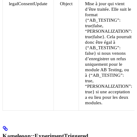
legalConsentUpdate
Object
Mise à jour qui vient
d’être traitée. Elle suit le
format
{“AB_TESTING”:
true|false,
“PERSONALIZATION”:
true|false}. Cela pourrait
donc être égal à
{“AB_TESTING”:
false} si nous venons
d’enregistrer un refus
uniquement pour le
module AB Testing, ou
à {“AB_TESTING”:
true,
“PERSONALIZATION”:
true} si une acceptation
a eu lieu pour les deux
modules.
Kameleoon::ExperimentTriggered