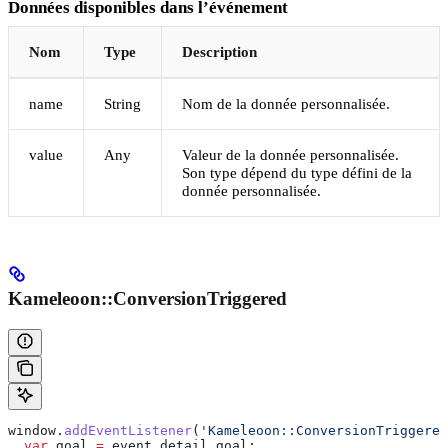
Données disponibles dans l’événement
Nom
Type
Description
name
String
Nom de la donnée personnalisée.
value
Any
Valeur de la donnée personnalisée.
Son type dépend du type défini de la
donnée personnalisée.
Kameleoon::ConversionTriggered
window
.
addEventListener
(
'Kameleoon::ConversionTriggered
  var
 goal
 =
 event
.
detail
.
goal
;