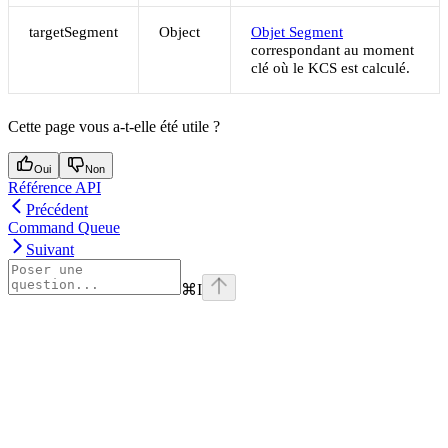
targetSegment
Object
Objet Segment
correspondant au moment
clé où le KCS est calculé.
Cette page vous a-t-elle été utile ?
Oui
Non
Référence API
Précédent
Command Queue
Suivant
⌘
I
Assistant
Responses
are
generated