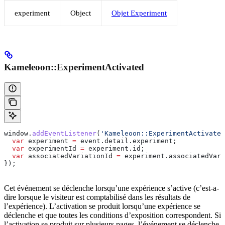
experiment
Object
Objet Experiment
Kameleoon::ExperimentActivated
window
.
addEventListener
(
'Kameleoon::ExperimentActivated
  var
 experiment
 =
 event
.
detail
.
experiment
;
  var
 experimentId
 =
 experiment
.
id
;
  var
 associatedVariationId
 =
 experiment
.
associatedVari
});
Cet événement se déclenche lorsqu’une expérience s’active (c’est-a-
dire lorsque le visiteur est comptabilisé dans les résultats de
l’expérience). L’activation se produit lorsqu’une expérience se
déclenche et que toutes les conditions d’exposition correspondent. Si
l’activation se produit sur plusieurs pages, l’événement se déclenche