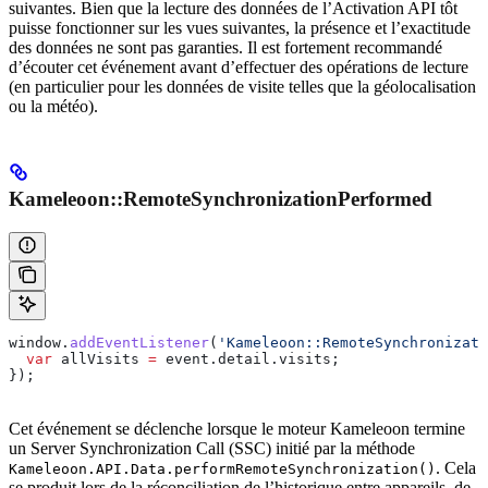
suivantes. Bien que la lecture des données de l’Activation API tôt
puisse fonctionner sur les vues suivantes, la présence et l’exactitude
des données ne sont pas garanties. Il est fortement recommandé
d’écouter cet événement avant d’effectuer des opérations de lecture
(en particulier pour les données de visite telles que la géolocalisation
ou la météo).
Kameleoon::RemoteSynchronizationPerformed
window
.
addEventListener
(
'Kameleoon::RemoteSynchronizat
  var
 allVisits
 =
 event
.
detail
.
visits
;
});
Cet événement se déclenche lorsque le moteur Kameleoon termine
un Server Synchronization Call (SSC) initié par la méthode
. Cela
Kameleoon.API.Data.performRemoteSynchronization()
se produit lors de la réconciliation de l’historique entre appareils, de