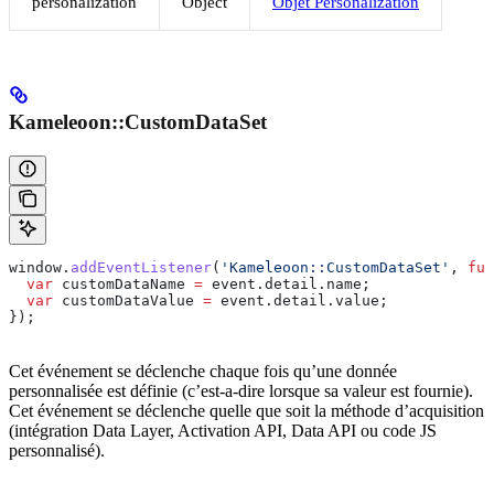
personalization
Object
Objet Personalization
Kameleoon::CustomDataSet
window
.
addEventListener
(
'Kameleoon::CustomDataSet'
, 
fun
  var
 customDataName
 =
 event
.
detail
.
name
;
  var
 customDataValue
 =
 event
.
detail
.
value
;
});
Cet événement se déclenche chaque fois qu’une donnée
personnalisée est définie (c’est-a-dire lorsque sa valeur est fournie).
Cet événement se déclenche quelle que soit la méthode d’acquisition
(intégration Data Layer, Activation API, Data API ou code JS
personnalisé).