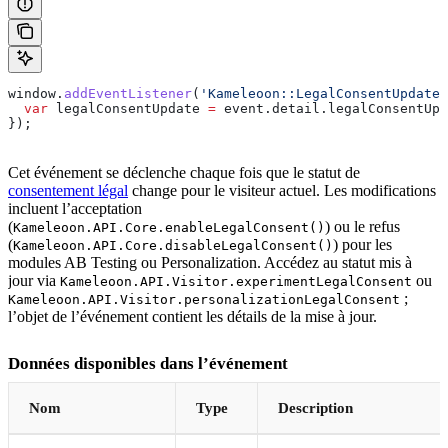
window
.
addEventListener
(
'Kameleoon::LegalConsentUpdated
  var
 legalConsentUpdate
 =
 event
.
detail
.
legalConsentUpd
});
Cet événement se déclenche chaque fois que le statut de
consentement légal
change pour le visiteur actuel. Les modifications
incluent l’acceptation
(
) ou le refus
Kameleoon.API.Core.enableLegalConsent()
(
) pour les
Kameleoon.API.Core.disableLegalConsent()
modules AB Testing ou Personalization. Accédez au statut mis à
jour via
ou
Kameleoon.API.Visitor.experimentLegalConsent
;
Kameleoon.API.Visitor.personalizationLegalConsent
l’objet de l’événement contient les détails de la mise à jour.
Données disponibles dans l’événement
Nom
Type
Description