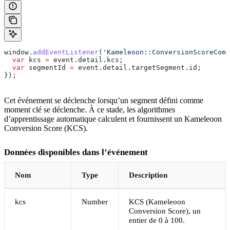
window
.
addEventListener
(
'Kameleoon::ConversionScoreComp
  var
 kcs
 =
 event
.
detail
.
kcs
;
  var
 segmentId
 =
 event
.
detail
.
targetSegment
.
id
;
});
Cet événement se déclenche lorsqu’un segment défini comme
moment clé se déclenche. À ce stade, les algorithmes
d’apprentissage automatique calculent et fournissent un Kameleoon
Conversion Score (KCS).
Données disponibles dans l’événement
Nom
Type
Description
kcs
Number
KCS (Kameleoon
Conversion Score), un
entier de 0 à 100.