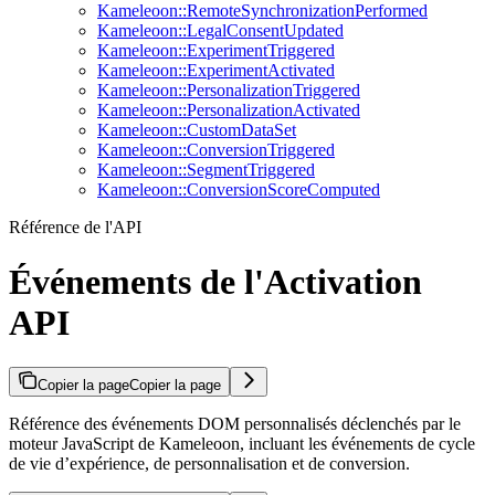
Kameleoon::RemoteSynchronizationPerformed
Kameleoon::LegalConsentUpdated
Kameleoon::ExperimentTriggered
Kameleoon::ExperimentActivated
Kameleoon::PersonalizationTriggered
Kameleoon::PersonalizationActivated
Kameleoon::CustomDataSet
Kameleoon::ConversionTriggered
Kameleoon::SegmentTriggered
Kameleoon::ConversionScoreComputed
Référence de l'API
Événements de l'Activation
API
Copier la page
Copier la page
Référence des événements DOM personnalisés déclenchés par le
moteur JavaScript de Kameleoon, incluant les événements de cycle
de vie d’expérience, de personnalisation et de conversion.