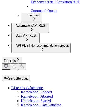
Événements de l'Activation API
Command Queue
Tutoriels
Automation API REST
Data API REST
API REST de recommandation produit
Français
Sur cette page
Liste des événements
Kameleoon::Loaded
Kameleoon::Aborted
Kameleoon::Started
Kameleoon::DataGathered