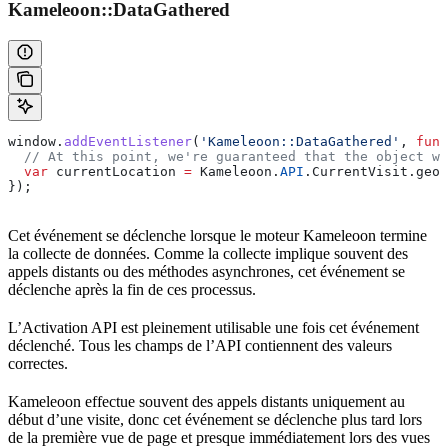
Kameleoon::DataGathered
window
.
addEventListener
(
'Kameleoon::DataGathered'
, 
func
  // At this point, we're guaranteed that the object wi
  var
 currentLocation
 =
 Kameleoon
.
API
.
CurrentVisit
.
geol
});
Cet événement se déclenche lorsque le moteur Kameleoon termine
la collecte de données. Comme la collecte implique souvent des
appels distants ou des méthodes asynchrones, cet événement se
déclenche après la fin de ces processus.
L’Activation API est pleinement utilisable une fois cet événement
déclenché. Tous les champs de l’API contiennent des valeurs
correctes.
Kameleoon effectue souvent des appels distants uniquement au
début d’une visite, donc cet événement se déclenche plus tard lors
de la première vue de page et presque immédiatement lors des vues