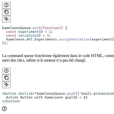
kameleoonQueue
.
push
(
function
() {
  const
 experimentID
 =
 1
;
  const
 variationID
 =
 3
;
  Kameleoon
.
API
.
Experiments
.
assignVariation
(
experimentI
});
La command queue fonctionne également dans le code HTML, comme il
suivi des clics, même si le moteur n’a pas été chargé.
<
button
 onclick
=
"
kameleoonQueue
.
push
(['Goals.processCon
  Action Button with Kameleoon goalID = 42
</
button
>