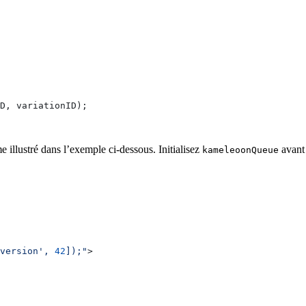
D
, 
variationID
);
lustré dans l’exemple ci-dessous. Initialisez
avant 
kameleoonQueue
version', 
42
]);"
>