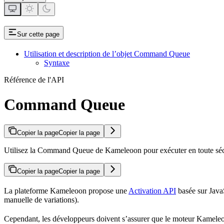
Sur cette page
Utilisation et description de l’objet Command Queue
Syntaxe
Référence de l'API
Command Queue
Copier la page
Copier la page
Utilisez la Command Queue de Kameleoon pour exécuter en toute sécur
Copier la page
Copier la page
La plateforme Kameleoon propose une
Activation API
basée sur JavaS
manuelle de variations).
Cependant, les développeurs doivent s’assurer que le moteur Kameleoo