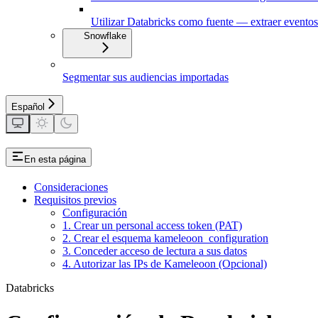
Utilizar Databricks como fuente — extraer eventos
Snowflake
Segmentar sus audiencias importadas
Español
En esta página
Consideraciones
Requisitos previos
Configuración
1. Crear un personal access token (PAT)
2. Crear el esquema kameleoon_configuration
3. Conceder acceso de lectura a sus datos
4. Autorizar las IPs de Kameleoon (Opcional)
Databricks