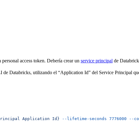
personal access token. Debería crear un
service principal
de Databricks
de Databricks, utilizando el “Application Id” del Service Principal que
rincipal
 Application
 Id}
 --lifetime-seconds
 7776000
 --co