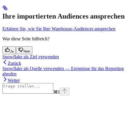
Ihre importierten Audiences ansprechen
Erfahren Sie, wie Sie Ihre Warehouse-Audiences ansprechen
War diese Seite hilfreich?
Ja
Nein
Snowflake als Ziel verwenden
Zurück
Snowflake als Quelle verwenden — Ereignisse für das Reporting
abrufen
Weiter
⌘
I
Assistant
Responses
are