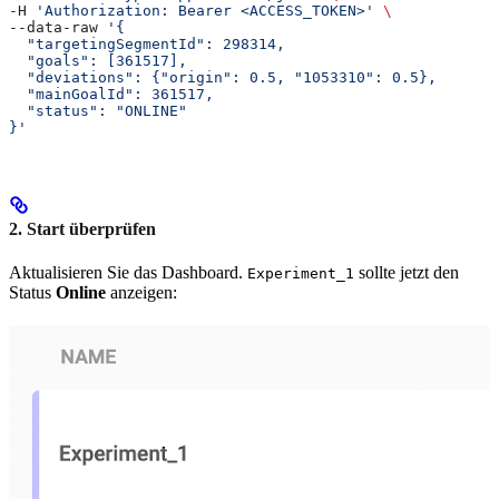
-H 
'Authorization: Bearer <ACCESS_TOKEN>'
 \
--data-raw 
'{
  "targetingSegmentId": 298314,
  "goals": [361517],
  "deviations": {"origin": 0.5, "1053310": 0.5},
  "mainGoalId": 361517,
  "status": "ONLINE"
}'
2. Start überprüfen
Aktualisieren Sie das Dashboard.
sollte jetzt den
Experiment_1
Status
Online
anzeigen: