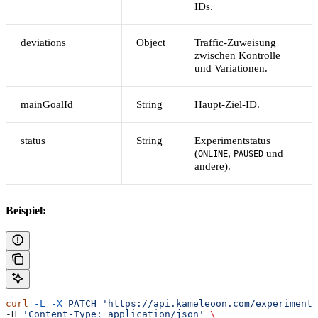
IDs.
deviations
Object
Traffic-Zuweisung
zwischen Kontrolle
und Variationen.
mainGoalId
String
Haupt-Ziel-ID.
status
String
Experimentstatus
(
,
und
ONLINE
PAUSED
andere).
Beispiel:
curl
 -L
 -X
 PATCH
 'https://api.kameleoon.com/experiments
-H 
'Content-Type: application/json'
 \