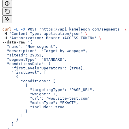
curl
 -L
 -X
 POST
 'https://api.kameleoon.com/segments'
 \
-H 
'Content-Type: application/json'
 \
-H 
'Authorization: Bearer <ACCESS_TOKEN>'
 \
--data-raw 
'{
  "name": "New segment",
  "description": "Target by webpage",
  "siteId": 29353,
  "segmentType": "STANDARD",
  "conditionsData": {
    "firstLevelOrOperators": [true],
    "firstLevel": [
      {
        "conditions": [
          {
            "targetingType": "PAGE_URL",
            "weight": 1,
            "url": "www.site-test.com",
            "matchType": "EXACT",
            "include": true
          }
        ]
      }
    ]
  }