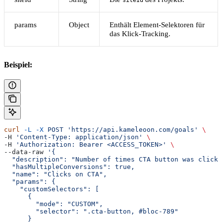
siteId
params
Object
Enthält Element-Selektoren für
das Klick-Tracking.
Beispiel:
curl
 -L
 -X
 POST
 'https://api.kameleoon.com/goals'
 \
-H 
'Content-Type: application/json'
 \
-H 
'Authorization: Bearer <ACCESS_TOKEN>'
 \
--data-raw 
'{
  "description": "Number of times CTA button was clicke
  "hasMultipleConversions": true,
  "name": "Clicks on CTA",
  "params": {
    "customSelectors": [
      {
        "mode": "CUSTOM",
        "selector": ".cta-button, #bloc-789"
      }