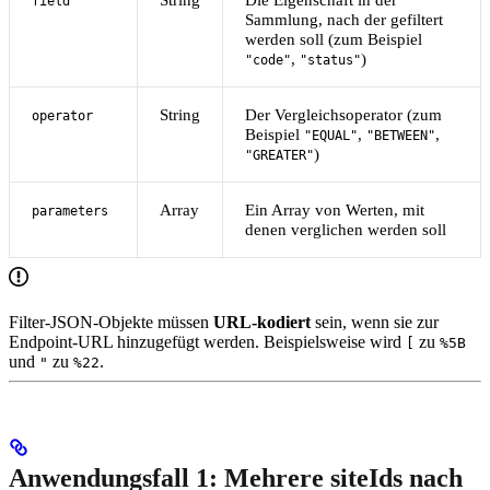
field
Sammlung, nach der gefiltert
werden soll (zum Beispiel
,
)
"code"
"status"
String
Der Vergleichsoperator (zum
operator
Beispiel
,
,
"EQUAL"
"BETWEEN"
)
"GREATER"
Array
Ein Array von Werten, mit
parameters
denen verglichen werden soll
Filter-JSON-Objekte müssen
URL-kodiert
sein, wenn sie zur
Endpoint-URL hinzugefügt werden. Beispielsweise wird
zu
[
%5B
und
zu
.
"
%22
Anwendungsfall 1: Mehrere siteIds nach