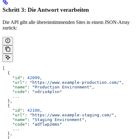
Schritt 3: Die Antwort verarbeiten
Die API gibt alle übereinstimmenden Sites in einem JSON-Array
zurück:
[
  {
    "id"
: 
42099
,
    "url"
: 
"https://www.example-production.com/"
,
    "name"
: 
"Production Environment"
,
    "code"
: 
"xdrio4plsn"
    ...
  },
  {
    "id"
: 
42100
,
    "url"
: 
"https://www.example-staging.com/"
,
    "name"
: 
"Staging Environment"
,
    "code"
: 
"adflwp2mms"
    ...
  },
  {