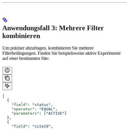
Anwendungsfall 3: Mehrere Filter
kombinieren
Um präziser abzufragen, kombinieren Sie mehrere
Filterbedingungen. Finden Sie beispielsweise aktive Experimente
auf einer bestimmten Site:
[
  {
    "field"
: 
"status"
,
    "operator"
: 
"EQUAL"
,
    "parameters"
: [
"ACTIVE"
]
  },
  {
    "field"
: 
"siteId"
,