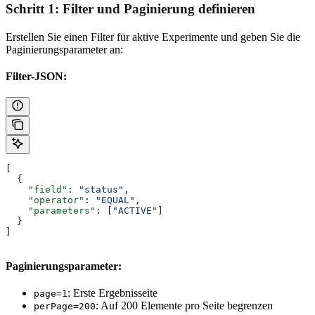
Schritt 1: Filter und Paginierung definieren
Erstellen Sie einen Filter für aktive Experimente und geben Sie die
Paginierungsparameter an:
Filter-JSON:
[
  {
    "field"
: 
"status"
,
    "operator"
: 
"EQUAL"
,
    "parameters"
: [
"ACTIVE"
]
  }
]
Paginierungsparameter:
: Erste Ergebnisseite
page=1
: Auf 200 Elemente pro Seite begrenzen
perPage=200