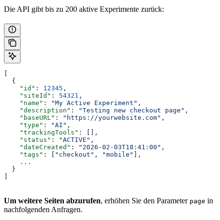
Die API gibt bis zu 200 aktive Experimente zurück:
[
  {
    "id"
: 
12345
,
    "siteId"
: 
54321
,
    "name"
: 
"My Active Experiment"
,
    "description"
: 
"Testing new checkout page"
,
    "baseURL"
: 
"https://yourwebsite.com"
,
    "type"
: 
"AI"
,
    "trackingTools"
: [],
    "status"
: 
"ACTIVE"
,
    "dateCreated"
: 
"2026-02-03T18:41:00"
,
    "tags"
: [
"checkout"
, 
"mobile"
],
    ...
  }
]
Um weitere Seiten abzurufen
, erhöhen Sie den Parameter
in
page
nachfolgenden Anfragen.