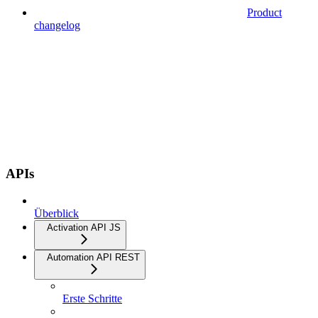
Product
changelog
APIs
Überblick
Activation API JS
Automation API REST
Erste Schritte