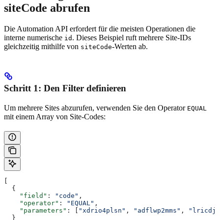
siteCode abrufen
Die Automation API erfordert für die meisten Operationen die
interne numerische
. Dieses Beispiel ruft mehrere Site-IDs
id
gleichzeitig mithilfe von
-Werten ab.
siteCode
Schritt 1: Den Filter definieren
Um mehrere Sites abzurufen, verwenden Sie den Operator
EQUAL
mit einem Array von Site-Codes:
[
  {
    "field"
: 
"code"
,
    "operator"
: 
"EQUAL"
,
    "parameters"
: [
"xdrio4plsn"
, 
"adflwp2mms"
, 
"lricdj5
  }