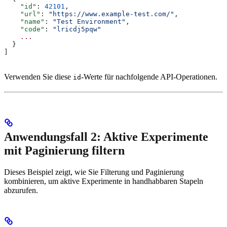
    "id"
: 
42101
,
    "url"
: 
"https://www.example-test.com/"
,
    "name"
: 
"Test Environment"
,
    "code"
: 
"lricdj5pqw"
    ...
  }
]
Verwenden Sie diese
-Werte für nachfolgende API-Operationen.
id
Anwendungsfall 2: Aktive Experimente
mit Paginierung filtern
Dieses Beispiel zeigt, wie Sie Filterung und Paginierung
kombinieren, um aktive Experimente in handhabbaren Stapeln
abzurufen.