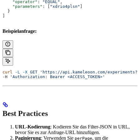
    "operator"
: 
"EQUAL"
,
    "parameters"
: [
"xdrio4plsn"
]
  }
]
Beispielanfrage:
curl
 -L
 -X
 GET
 'https://api.kameleoon.com/experiments?
-H 
'Authorization: Bearer <ACCESS_TOKEN>'
Best Practices
URL-Kodierung
: Kodieren Sie das Filter-JSON in URL,
bevor Sie es zur Anfrage-URL hinzufügen.
Paginierung
: Verwenden Sie
, um die
perPage