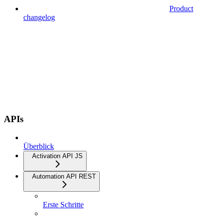
Product
changelog
APIs
Überblick
Activation API JS
Automation API REST
Erste Schritte