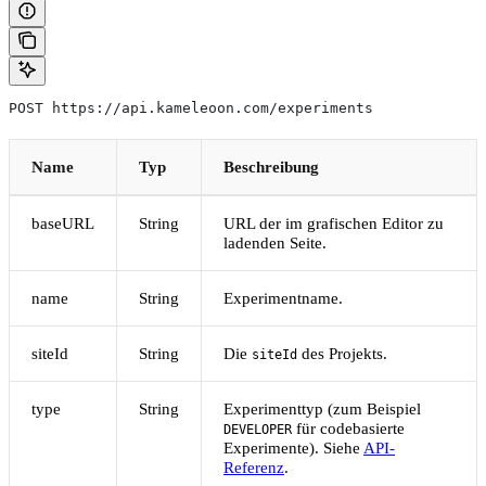
POST https://api.kameleoon.com/experiments
Name
Typ
Beschreibung
baseURL
String
URL der im grafischen Editor zu
ladenden Seite.
name
String
Experimentname.
siteId
String
Die
des Projekts.
siteId
type
String
Experimenttyp (zum Beispiel
für codebasierte
DEVELOPER
Experimente). Siehe
API-
Referenz
.