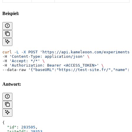
Beispiel:
curl
 -L
 -X
 POST
 'https://api.kameleoon.com/experiments'
-H 
'Content-Type: application/json'
 \
-H 
'Accept: */*'
 \
-H 
'Authorization: Bearer <ACCESS_TOKEN>'
 \
--data-raw 
'{"baseURL":"https://test-site.fr/","name":"
Antwort:
{
  "id"
: 
283505
,
  "siteId"
: 
29353
,